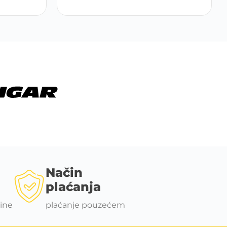
Način
plaćanja
ine
plaćanje pouzećem