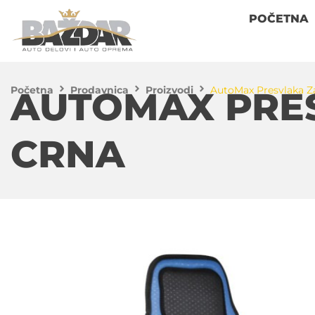
POČETNA
Početna
Prodavnica
Proizvodi
AutoMax Presvlaka Za
AUTOMAX PRES
CRNA