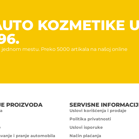
AUTO KOZMETIKE 
96.
 jednom mestu. Preko 5000 artikala na našoj online
JE PROIZVODA
SERVISNE INFORMACIJ
a
Uslovi korišćenja i prodaje
Politika privatnosti
e
Uslovi isporuke
avanje i pranje automobila
Način plaćanja