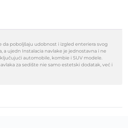
e da poboljšaju udobnost i izgled enteriera svog
ja, a ujedn Instalacia navlake je jednostavna i ne
 uključujući automobile, kombie i SUV modele.
avlaka za sedište nie samo estetski dodatak, već i