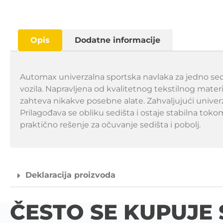
Opis
Dodatne informacije
Automax univerzalna sportska navlaka za jedno sedi
vozila. Napravljena od kvalitetnog tekstilnog materia
zahteva nikakve posebne alate. Zahvaljujući univerz
Prilagođava se obliku sedišta i ostaje stabilna tok
praktično rešenje za očuvanje sedišta i pobolj.
Deklaracija proizvoda
ČESTO SE KUPUJE 