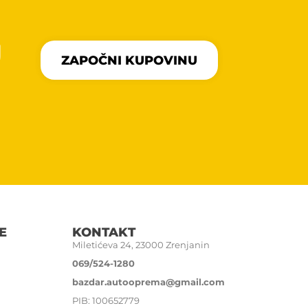
U
ZAPOČNI KUPOVINU
E
KONTAKT
Miletićeva 24, 23000 Zrenjanin
069/524-1280
bazdar.autooprema@gmail.com
PIB: 100652779