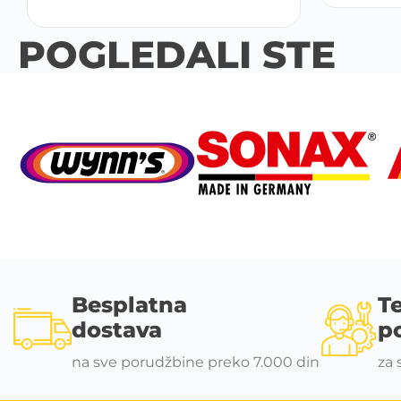
POGLEDALI STE
Besplatna
T
dostava
p
na sve porudžbine preko 7.000 din
za 