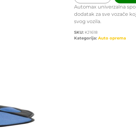
Automax univerzalna sport
dodatak za sve vozače koj
svog vozila.
SKU:
KJ1618
Kategorija:
Auto oprema