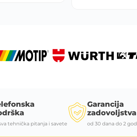
elefonska
Garancija
odrška
zadovoljstva
sva tehnička pitanja i savete
od 30 dana do 2 god