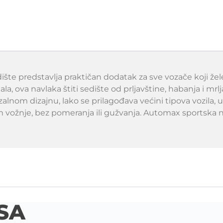
šte predstavlja praktičan dodatak za sve vozače koji žel
la, ova navlaka štiti sedište od prljavštine, habanja i mrl
alnom dizajnu, lako se prilagođava većini tipova vozila,
om vožnje, bez pomeranja ili gužvanja. Automax sportska n
SA