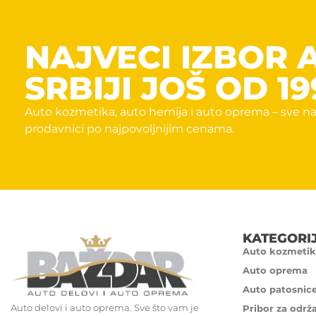
NAJVECI IZBOR 
SRBIJI JOŠ OD 19
Auto kozmetika, auto hemija i auto oprema – sve na
prodavnici po najpovoljnijim cenama.
KATEGORI
Auto kozmetik
Auto oprema
Auto patosnic
Auto delovi i auto oprema. Sve što vam je
Pribor za održ