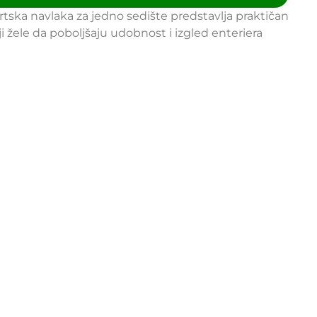
ska navlaka za jedno sedište predstavlja praktičan
i žele da poboljšaju udobnost i izgled enteriera