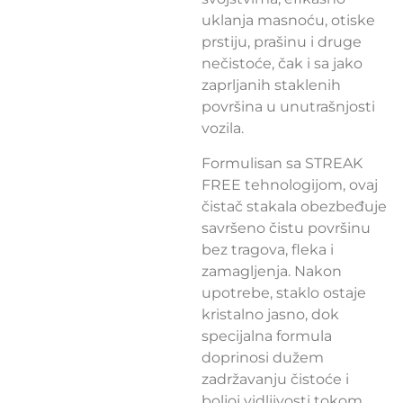
uklanja masnoću, otiske
prstiju, prašinu i druge
nečistoće, čak i sa jako
zaprljanih staklenih
površina u unutrašnjosti
vozila.
Formulisan sa STREAK
FREE tehnologijom, ovaj
čistač stakala obezbeđuje
savršeno čistu površinu
bez tragova, fleka i
zamagljenja. Nakon
upotrebe, staklo ostaje
kristalno jasno, dok
specijalna formula
doprinosi dužem
zadržavanju čistoće i
boljoj vidljivosti tokom