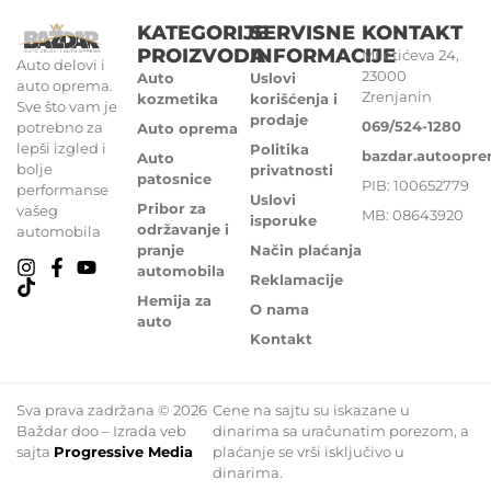
KATEGORIJE
SERVISNE
KONTAKT
PROIZVODA
INFORMACIJE
Miletićeva 24,
Auto delovi i
23000
Auto
Uslovi
auto oprema.
Zrenjanin
kozmetika
korišćenja i
Sve što vam je
prodaje
069/524-1280
potrebno za
Auto oprema
lepši izgled i
Politika
bazdar.autoopr
Auto
bolje
privatnosti
patosnice
PIB: 100652779
performanse
Uslovi
Pribor za
vašeg
MB: 08643920
isporuke
održavanje i
automobila
pranje
Način plaćanja
automobila
Reklamacije
Hemija za
O nama
auto
Kontakt
Sva prava zadržana © 2026
Cene na sajtu su iskazane u
Baždar doo – Izrada veb
dinarima sa uračunatim porezom, a
sajta
Progressive Media
plaćanje se vrši isključivo u
dinarima.