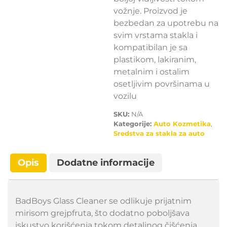
vožnje. Proizvod je
bezbedan za upotrebu na
svim vrstama stakla i
kompatibilan je sa
plastikom, lakiranim,
metalnim i ostalim
osetljivim površinama u
vozilu
SKU:
N/A
Kategorije:
Auto Kozmetika
,
Sredstva za stakla za auto
Opis
Dodatne informacije
BadBoys Glass Cleaner se odlikuje prijatnim
mirisom grejpfruta, što dodatno poboljšava
iskustvo korišćenja tokom detaljnog čišćenja