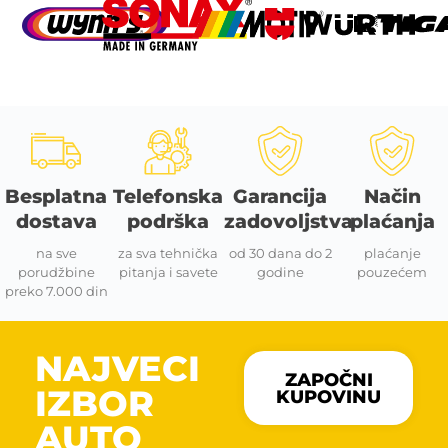
Besplatna
Telefonska
Garancija
Način
dostava
podrška
zadovoljstva
plaćanja
na sve
za sva tehnička
od 30 dana do 2
plaćanje
porudžbine
pitanja i savete
godine
pouzećem
preko 7.000 din
NAJVECI
ZAPOČNI
IZBOR
KUPOVINU
AUTO