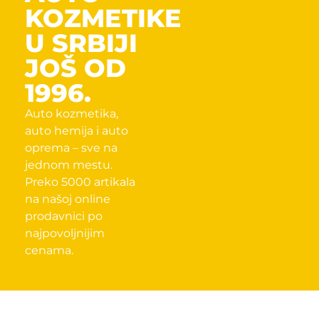
KOZMETIKE
U SRBIJI
JOŠ OD
1996.
Auto kozmetika,
auto hemija i auto
oprema – sve na
jednom mestu.
Preko 5000 artikala
na našoj online
prodavnici po
najpovoljnijim
cenama.