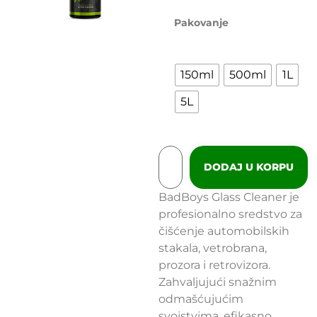
Pakovanje
150ml
500ml
1L
5L
DODAJ U KORPU
BadBoys Glass Cleaner je
profesionalno sredstvo za
čišćenje automobilskih
stakala, vetrobrana,
prozora i retrovizora.
Zahvaljujući snažnim
odmašćujućim
svojstvima, efikasno