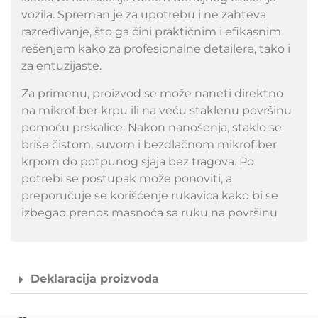
vozila. Spreman je za upotrebu i ne zahteva
razređivanje, što ga čini praktičnim i efikasnim
rešenjem kako za profesionalne detailere, tako i
za entuzijaste.
Za primenu, proizvod se može naneti direktno
na mikrofiber krpu ili na veću staklenu površinu
pomoću prskalice. Nakon nanošenja, staklo se
briše čistom, suvom i bezdlačnom mikrofiber
krpom do potpunog sjaja bez tragova. Po
potrebi se postupak može ponoviti, a
preporučuje se korišćenje rukavica kako bi se
izbegao prenos masnoća sa ruku na površinu
Deklaracija proizvoda