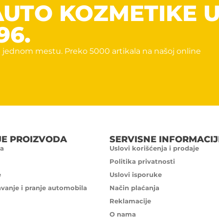
AUTO KOZMETIKE 
96.
 jednom mestu. Preko 5000 artikala na našoj online
JE PROIZVODA
SERVISNE INFORMACIJ
a
Uslovi korišćenja i prodaje
Politika privatnosti
e
Uslovi isporuke
avanje i pranje automobila
Način plaćanja
Reklamacije
O nama