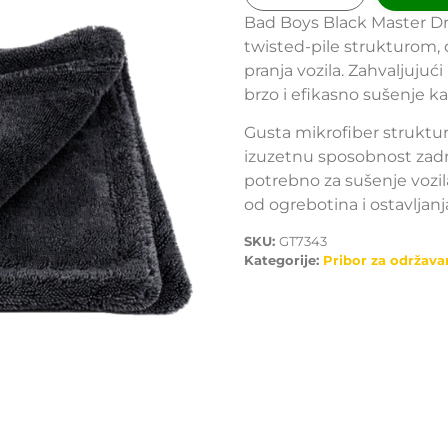
Bad Boys Black Master Dry
twisted-pile strukturom,
pranja vozila. Zahvaljuju
brzo i efikasno sušenje kar
Gusta mikrofiber strukt
izuzetnu sposobnost zad
potrebno za sušenje vozila
od ogrebotina i ostavljan
SKU:
GT7343
Kategorije:
Pribor za održava