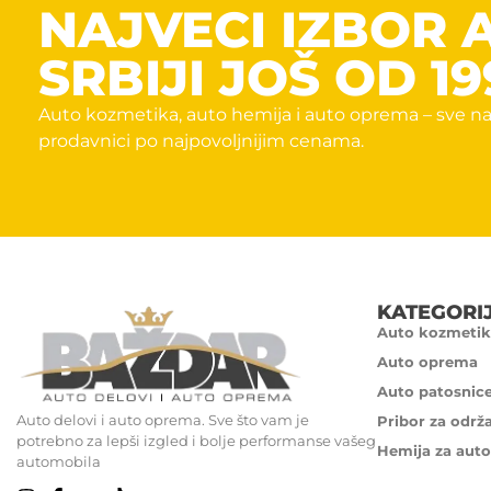
NAJVECI IZBOR 
SRBIJI JOŠ OD 19
Auto kozmetika, auto hemija i auto oprema – sve na
prodavnici po najpovoljnijim cenama.
KATEGORI
Auto kozmetik
Auto oprema
Auto patosnic
Auto delovi i auto oprema. Sve što vam je
Pribor za održ
potrebno za lepši izgled i bolje performanse vašeg
Hemija za auto
automobila