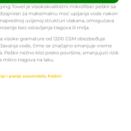
ing Towel je visokokvalitetni mikrofiber peškir sa
 dizajniran za maksimalnu moć upijanja vode nakon
ći naprednoj uvijenoj strukturi vlakana, omogućava
oserije bez ostavljanja tragova ili mrlja.
ura visoke gramature od 1200 GSM obezbeđuje
ržavanja vode, čime se značajno smanjuje vreme
. Peškir nežno klizi preko površine, smanjujući rizik
ja mikro tragova na laku
nje i pranje automobila
,
Peškiri