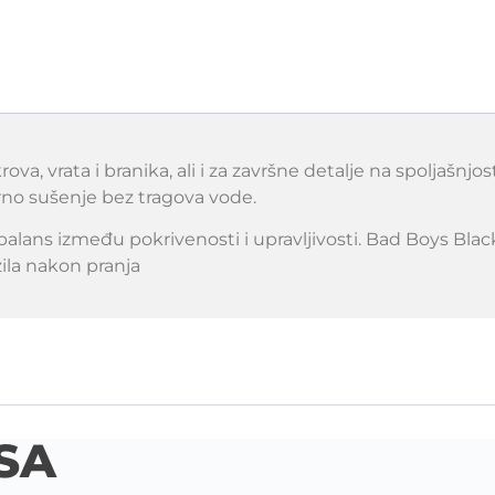
va, vrata i branika, ali i za završne detalje na spoljašnj
orno sušenje bez tragova vode.
balans između pokrivenosti i upravljivosti. Bad Boys Bla
zila nakon pranja
SA