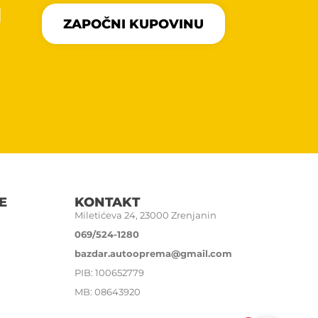
U
ZAPOČNI KUPOVINU
E
KONTAKT
Miletićeva 24, 23000 Zrenjanin
069/524-1280
bazdar.autooprema@gmail.com
PIB: 100652779
MB: 08643920