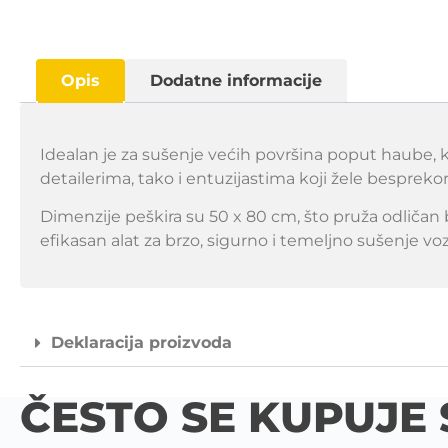
Opis
Dodatne informacije
Idealan je za sušenje većih površina poput haube, kro
detailerima, tako i entuzijastima koji žele besprek
Dimenzije peškira su 50 x 80 cm, što pruža odličan 
efikasan alat za brzo, sigurno i temeljno sušenje vo
Deklaracija proizvoda
ČESTO SE KUPUJE 