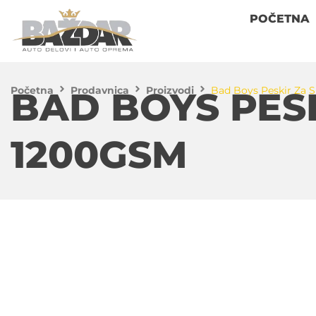
POČETNA
Početna
Prodavnica
Proizvodi
Bad Boys Peskir Za 
BAD BOYS PESK
1200GSM