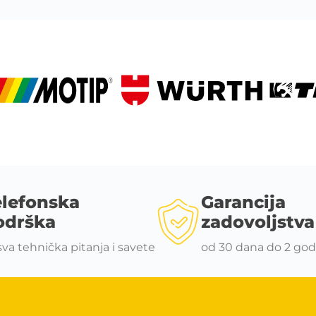
elefonska
Garancija
odrška
zadovoljstva
sva tehnička pitanja i savete
od 30 dana do 2 god