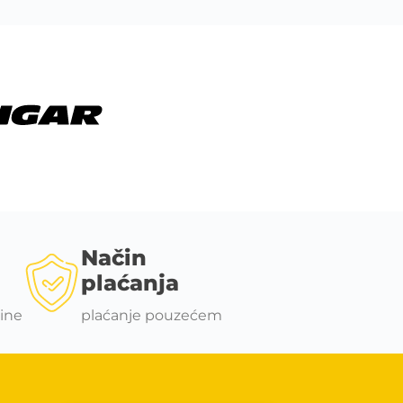
Način
plaćanja
ine
plaćanje pouzećem