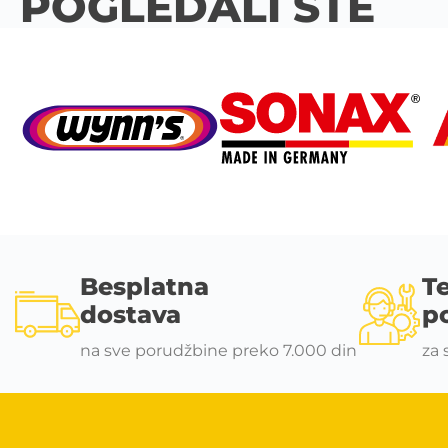
POGLEDALI STE
Besplatna
T
dostava
p
na sve porudžbine preko 7.000 din
za 