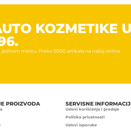
AUTO KOZMETIKE 
96.
 jednom mestu. Preko 5000 artikala na našoj online
JE PROIZVODA
SERVISNE INFORMACIJ
a
Uslovi korišćenja i prodaje
Politika privatnosti
e
Uslovi isporuke