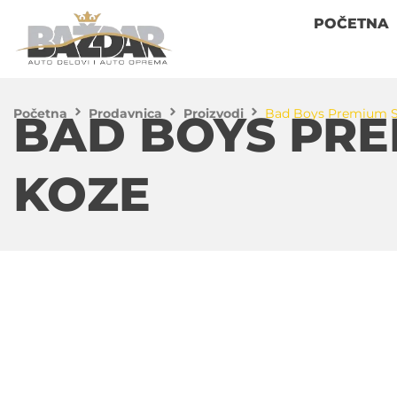
POČETNA
Početna
Prodavnica
Proizvodi
Bad Boys Premium Se
BAD BOYS PREM
KOZE