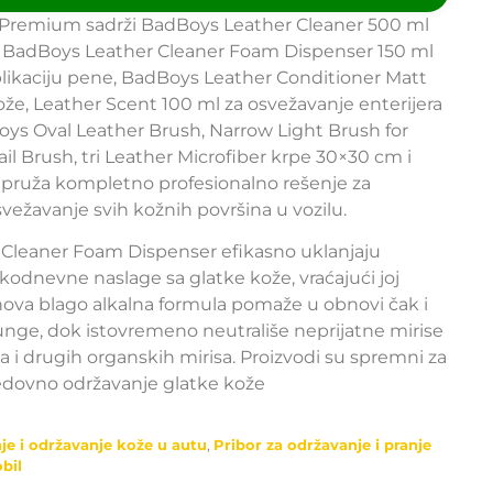
 Premium sadrži BadBoys Leather Cleaner 500 ml
, BadBoys Leather Cleaner Foam Dispenser 150 ml
plikaciju pene, BadBoys Leather Conditioner Matt
kože, Leather Scent 100 ml za osvežavanje enterijera
ys Oval Leather Brush, Narrow Light Brush for
il Brush, tri Leather Microfiber krpe 30×30 cm i
t pruža kompletno profesionalno rešenje za
osvežavanje svih kožnih površina u vozilu.
r Cleaner Foam Dispenser efikasno uklanjaju
akodnevne naslage sa glatke kože, vraćajući joj
jihova blago alkalna formula pomaže u obnovi čak i
nge, dok istovremeno neutrališe neprijatne mirise
a i drugih organskih mirisa. Proizvodi su spremni za
edovno održavanje glatke kože
nje i održavanje kože u autu
,
Pribor za održavanje i pranje
bil