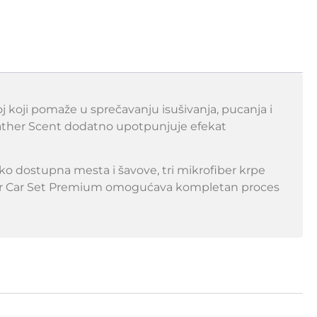
loj koji pomaže u sprečavanju isušivanja, pucanja i
eather Scent dodatno upotpunjuje efekat
ko dostupna mesta i šavove, tri mikrofiber krpe
eather Car Set Premium omogućava kompletan proces