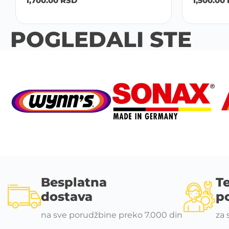
1,700.00
RSD
1,500.00
POGLEDALI STE
Besplatna
T
dostava
p
na sve porudžbine preko 7.000 din
za 