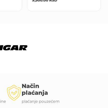
9,500.00
RSD
Način
plaćanja
ine
plaćanje pouzećem