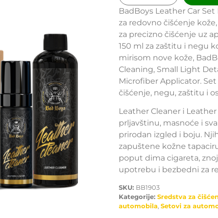
BadBoys Leather Car Set
za redovno čišćenje kože
za precizno čišćenje uz a
150 ml za zaštitu i negu 
mirisom nove kože, BadBo
Cleaning, Small Light Deta
Microfiber Applicator. Se
čišćenje, negu, zaštitu i 
Leather Cleaner i Leathe
prljavštinu, masnoće i sv
prirodan izgled i boju. N
zapuštene kožne tapaciru
poput dima cigareta, znoj
upotrebu i bezbedni za r
SKU:
BB1903
Kategorije:
Sredstva za čišće
automobila
,
Setovi za automo