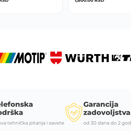
RSD
1,800.00
RSD
elefonska
Garancija
odrška
zadovoljstva
sva tehnička pitanja i savete
od 30 dana do 2 god