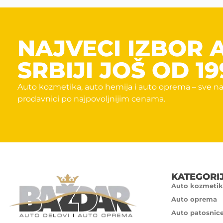
NAJVECI IZBOR 
SRBIJI JOŠ OD 19
Auto kozmetika, auto hemija i auto oprema – sve na
prodavnici po najpovoljnijim cenama.
KATEGORI
Auto kozmetik
Auto oprema
Auto patosnic