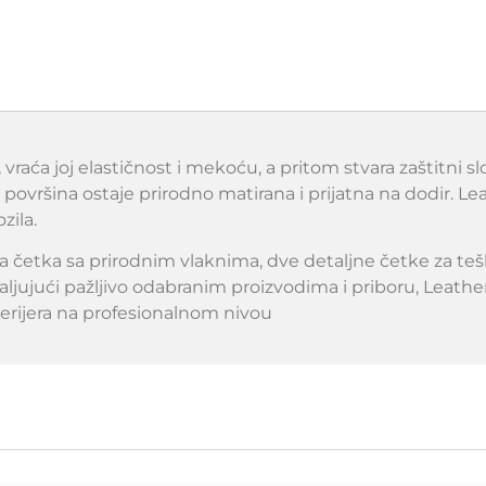
 vraća joj elastičnost i mekoću, a pritom stvara zaštitni s
ovršina ostaje prirodno matirana i prijatna na dodir. L
zila.
a četka sa prirodnim vlaknima, dve detaljne četke za teš
ahvaljujući pažljivo odabranim proizvodima i priboru, L
terijera na profesionalnom nivou