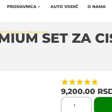
PRODAVNICA
AUTO VODIČ
O NAMA
t Za Ciscenje i Negu Koze
IUM SET ZA CI
9,200.00
RS