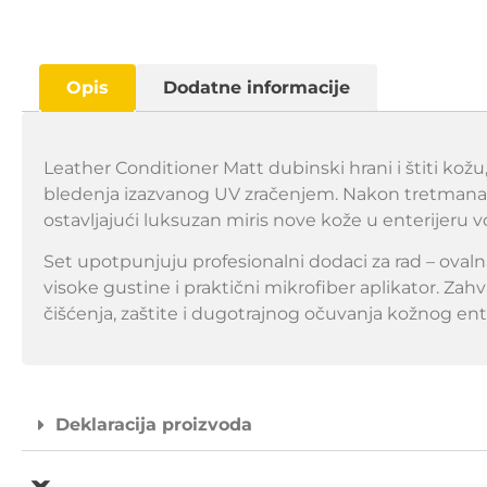
Opis
Dodatne informacije
Leather Conditioner Matt dubinski hrani i štiti kožu,
bledenja izazvanog UV zračenjem. Nakon tretmana p
ostavljajući luksuzan miris nove kože u enterijeru vo
Set upotpunjuju profesionalni dodaci za rad – ovaln
visoke gustine i praktični mikrofiber aplikator. Z
čišćenja, zaštite i dugotrajnog očuvanja kožnog en
Deklaracija proizvoda