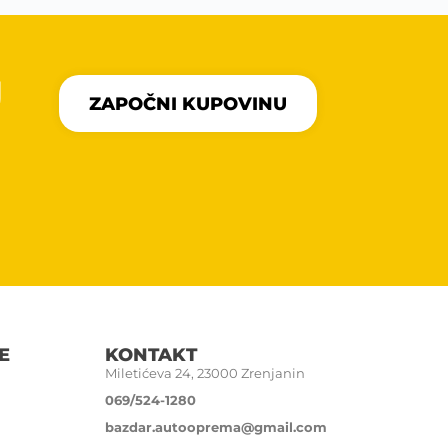
U
ZAPOČNI KUPOVINU
E
KONTAKT
Miletićeva 24, 23000 Zrenjanin
069/524-1280
bazdar.autooprema@gmail.com