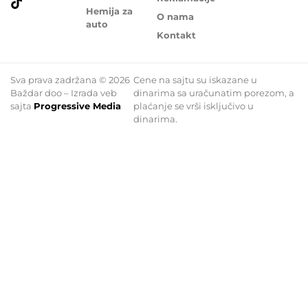
Hemija za
O nama
auto
Kontakt
Sva prava zadržana © 2026
Cene na sajtu su iskazane u
Baždar doo – Izrada veb
dinarima sa uračunatim porezom, a
sajta
Progressive Media
plaćanje se vrši isključivo u
dinarima.