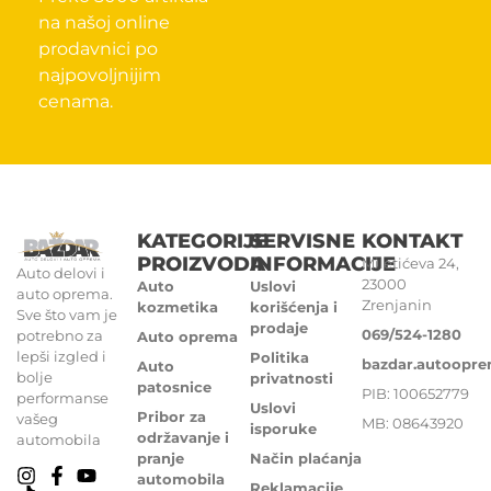
na našoj online
prodavnici po
najpovoljnijim
cenama.
KATEGORIJE
SERVISNE
KONTAKT
PROIZVODA
INFORMACIJE
Miletićeva 24,
Auto delovi i
23000
Auto
Uslovi
auto oprema.
Zrenjanin
kozmetika
korišćenja i
Sve što vam je
prodaje
069/524-1280
potrebno za
Auto oprema
lepši izgled i
Politika
bazdar.autoopr
Auto
bolje
privatnosti
patosnice
PIB: 100652779
performanse
Uslovi
Pribor za
vašeg
MB: 08643920
isporuke
održavanje i
automobila
pranje
Način plaćanja
automobila
Reklamacije