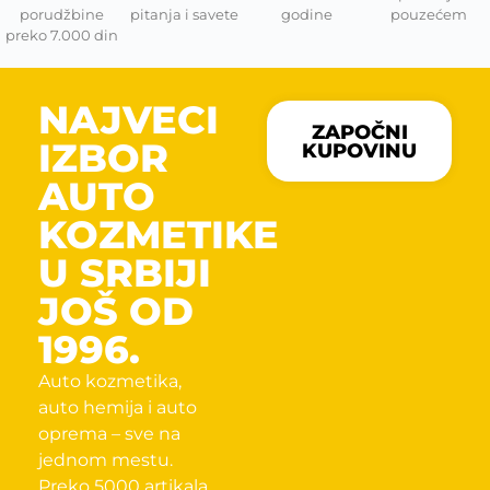
porudžbine
pitanja i savete
godine
pouzećem
preko 7.000 din
NAJVECI
ZAPOČNI
IZBOR
KUPOVINU
AUTO
KOZMETIKE
U SRBIJI
JOŠ OD
1996.
Auto kozmetika,
auto hemija i auto
oprema – sve na
jednom mestu.
Preko 5000 artikala