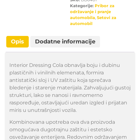
Kategorije:
Pribor za
održavanje i pranje
automobila
,
Setovi za
automobil
Opis
Dodatne informacije
Interior Dressing Cola obnavlja boju i dubinu
plastičnih i vinilnih elemenata, formira
antistatički sloj i UV zaštitu koja sprečava
bledenje i starenje materijala. Zahvaljujući gustoj
strukturi, lako se nanosi i ravnomerno
raspoređuje, ostavljajući uredan izgled i prijatan
miris u unutrašnjosti vozila.
Kombinovana upotreba ova dva proizvoda
omogućava dugotrajnu zaštitu i estetsko
osvežavanje enterijera. Redovnim održavanjem