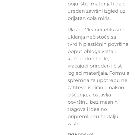
boju, štiti materijal i daje
uredan završni izgled uz
prijatan cola miris.
Plastic Cleaner efikasno
uklanja nečistoće sa
tvrdih plastičnih površina
poput obloga vrata i
komandne table,
vraćajući prirodan i čist
izgled materijala. Formula
spremna za upotrebu ne
zahteva ispiranje nakon
čišćenja, a ostavlja
površinu bez masnih
tragova i idealno
pripremljenu za dalju
zaštitu
SKU:
BB6401