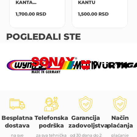
KANTA...
KANTU
1,700.00
RSD
1,500.00
RSD
POGLEDALI STE
Besplatna
Telefonska
Garancija
Način
dostava
podrška
zadovoljstva
plaćanja
na sve
za sva tehnička
od 30 dana do 2
plaćanje