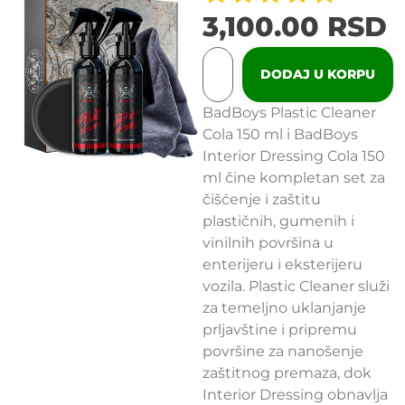
3,100.00
RSD
DODAJ U KORPU
BadBoys Plastic Cleaner
Cola 150 ml i BadBoys
Interior Dressing Cola 150
ml čine kompletan set za
čišćenje i zaštitu
plastičnih, gumenih i
vinilnih površina u
enterijeru i eksterijeru
vozila. Plastic Cleaner služi
za temeljno uklanjanje
prljavštine i pripremu
površine za nanošenje
zaštitnog premaza, dok
Interior Dressing obnavlja