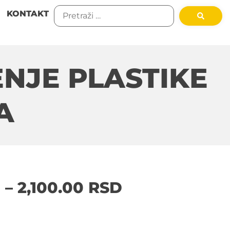
KONTAKT
NJE PLASTIKE
A
D
–
2,100.00
RSD