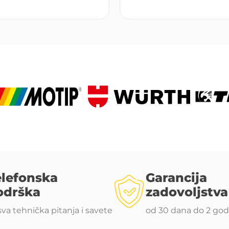
elefonska
Garancija
odrška
zadovoljstva
sva tehnička pitanja i savete
od 30 dana do 2 god