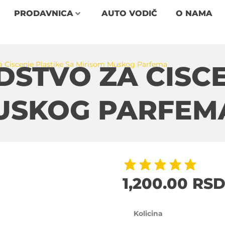
PRODAVNICA
AUTO VODIČ
O NAMA
a Ciscenje Plastike Sa Mirisom Muskog Parfema
DSTVO ZA CISCE
MUSKOG PARFEM
1,200.00
RS
Kolicina