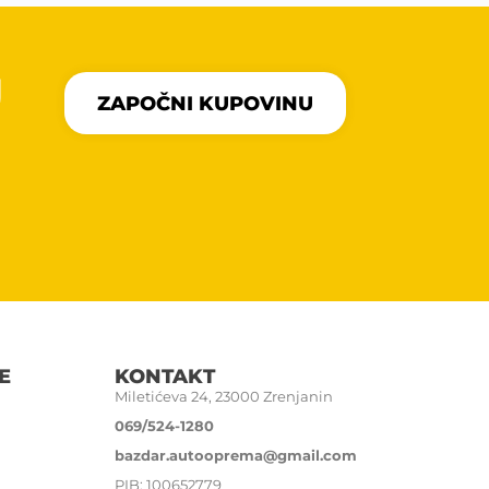
U
ZAPOČNI KUPOVINU
E
KONTAKT
Miletićeva 24, 23000 Zrenjanin
069/524-1280
bazdar.autooprema@gmail.com
PIB: 100652779