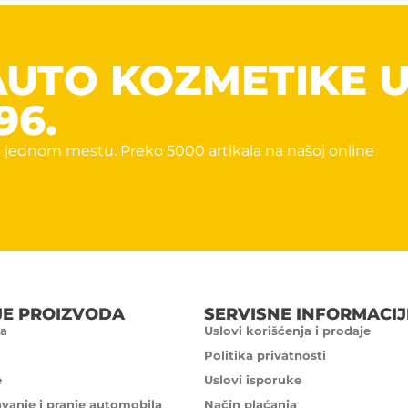
AUTO KOZMETIKE 
96.
 jednom mestu. Preko 5000 artikala na našoj online
JE PROIZVODA
SERVISNE INFORMACIJ
a
Uslovi korišćenja i prodaje
Politika privatnosti
e
Uslovi isporuke
avanje i pranje automobila
Način plaćanja