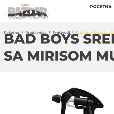
POČETNA
Početna
Prodavnica
Proizvodi
Bad Boys Sredstvo Z
BAD BOYS SRE
SA MIRISOM 