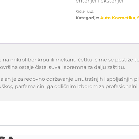
enterijer i eksterijer
SKU:
N/A
Kategorije:
Auto Kozmetika
,
 mikrofiber krpu ili mekanu četku, čime se postiže teme
vršina ostaje čista, suva i spremna za dalju zaštitu.
an je za redovno održavanje unutrašnjih i spoljašnjih pl
muškog parfema čini ga odličnim izborom za profesionaln