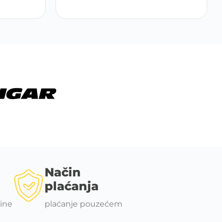
Način
plaćanja
ine
plaćanje pouzećem