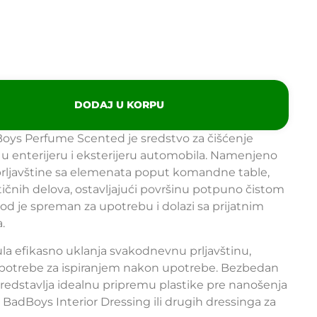
DODAJ U KORPU
Boys Perfume Scented je sredstvo za čišćenje
a u enterijeru i eksterijeru automobila. Namenjeno
prljavštine sa elemenata poput komandne table,
stičnih delova, ostavljajući površinu potpuno čistom
vod je spreman za upotrebu i dolazi sa prijatnim
.
ula efikasno uklanja svakodnevnu prljavštinu,
 potrebe za ispiranjem nakon upotrebe. Bezbedan
 predstavlja idealnu pripremu plastike pre nanošenja
 BadBoys Interior Dressing ili drugih dressinga za