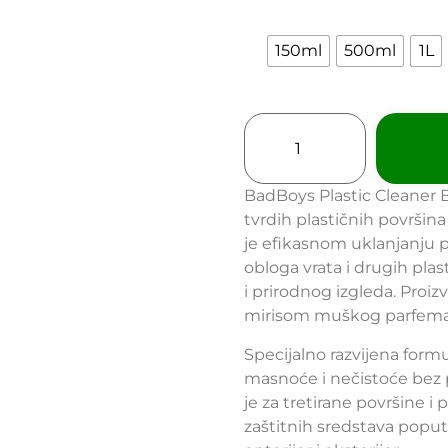
150ml
500ml
1L
BadBoys Plastic Cleaner 
tvrdih plastičnih površin
je efikasnom uklanjanju 
obloga vrata i drugih pla
i prirodnog izgleda. Proiz
mirisom muškog parfema
Specijalno razvijena form
masnoće i nečistoće bez
je za tretirane površine i
zaštitnih sredstava poput