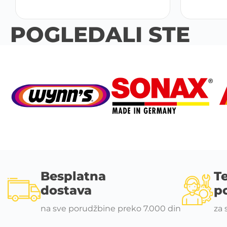
POGLEDALI STE
Besplatna
T
dostava
p
na sve porudžbine preko 7.000 din
za 