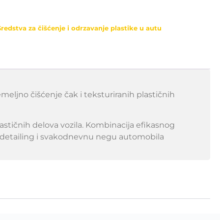
Sredstva za čišćenje i odrzavanje plastike u autu
ljno čišćenje čak i teksturiranih plastičnih
astičnih delova vozila. Kombinacija efikasnog
i detailing i svakodnevnu negu automobila