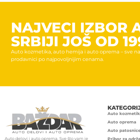
NAJVECI IZBOR 
SRBIJI JOŠ OD 19
Auto kozmetika, auto hemija i auto oprema – sve na
prodavnici po najpovoljnijim cenama.
KATEGORI
Auto kozmetik
Auto oprema
Auto patosnic
Auto delovi i auto oprema. Sve što vam je
Pribor za održ