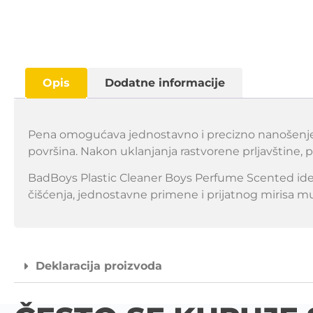
Opis
Dodatne informacije
Pena omogućava jednostavno i precizno nanošenje na
površina. Nakon uklanjanja rastvorene prljavštine, po
BadBoys Plastic Cleaner Boys Perfume Scented ideal
čišćenja, jednostavne primene i prijatnog mirisa 
Deklaracija proizvoda