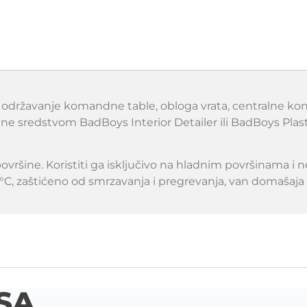
državanje komandne table, obloga vrata, centralne konzo
ine sredstvom BadBoys Interior Detailer ili BadBoys Pla
vršine. Koristiti ga isključivo na hladnim površinama i ne
C, zaštićeno od smrzavanja i pregrevanja, van domašaja
SA