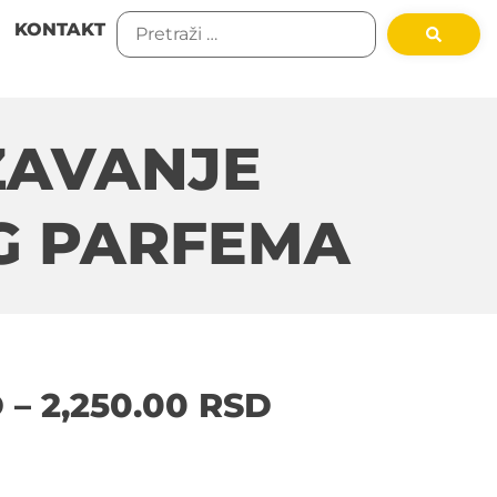
KONTAKT
ZAVANJE
G PARFEMA
D
–
2,250.00
RSD