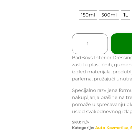
150ml
500ml
1L
BadBoys Interior Dressin
zaštitu plastičnih, gumeni
izgled materijala, produbl
parfema, pružajući unutra
Specijalno razvijena formu
nakupljanja prašine na tr
pomaže u sprečavanju bleđ
usled svakodnevnog izlag
SKU:
N/A
Kategorije:
Auto Kozmetika
,