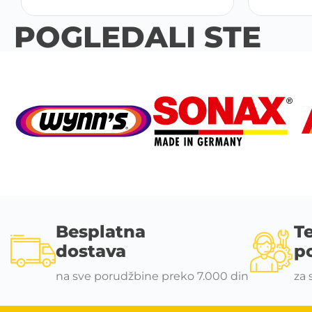
POGLEDALI STE
Besplatna
T
dostava
p
na sve porudžbine preko 7.000 din
za 