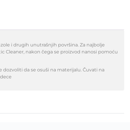
le i drugih unutrašnjih površina. Za najbolje
stic Cleaner, nakon čega se proizvod nanosi pomoću
 dozvoliti da se osuši na materijalu. Čuvati na
 dece