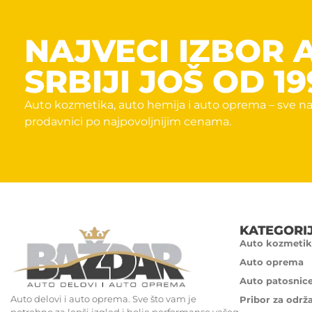
NAJVECI IZBOR 
SRBIJI JOŠ OD 19
Auto kozmetika, auto hemija i auto oprema – sve na
prodavnici po najpovoljnijim cenama.
KATEGORI
Auto kozmetik
Auto oprema
Auto patosnic
Auto delovi i auto oprema. Sve što vam je
Pribor za održ
potrebno za lepši izgled i bolje performanse vašeg