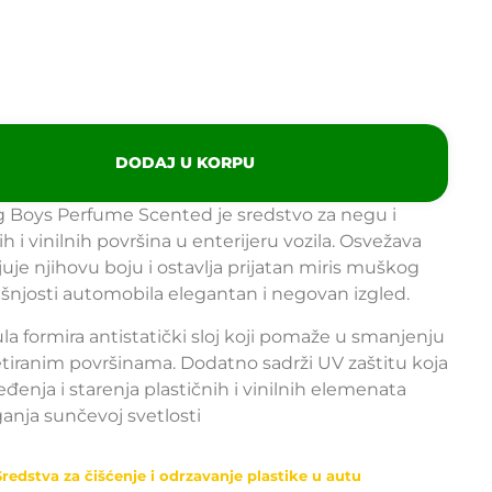
DODAJ U KORPU
g Boys Perfume Scented je sredstvo za negu i
h i vinilnih površina u enterijeru vozila. Osvežava
juje njihovu boju i ostavlja prijatan miris muškog
šnjosti automobila elegantan i negovan izgled.
la formira antistatički sloj koji pomaže u smanjenju
etiranim površinama. Dodatno sadrži UV zaštitu koja
enja i starenja plastičnih i vinilnih elemenata
anja sunčevoj svetlosti
Sredstva za čišćenje i odrzavanje plastike u autu