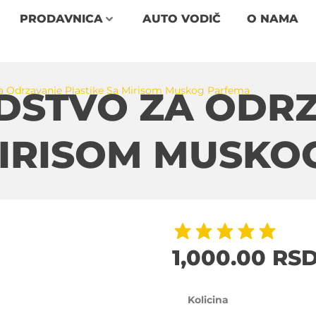
PRODAVNICA
AUTO VODIČ
O NAMA
a Odrzavanje Plastike Sa Mirisom Muskog Parfema
DSTVO ZA ODR
MIRISOM MUSKO
1,000.00
RS
Kolicina