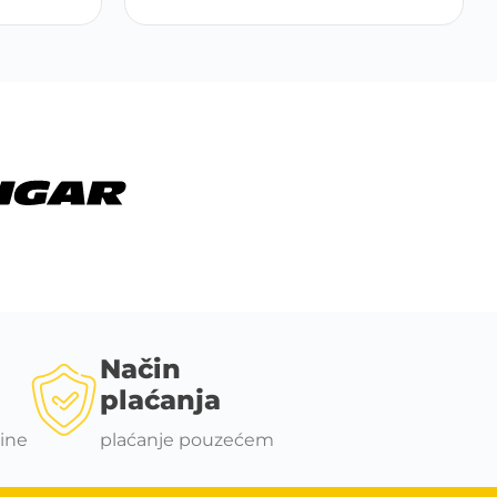
Način
plaćanja
ine
plaćanje pouzećem