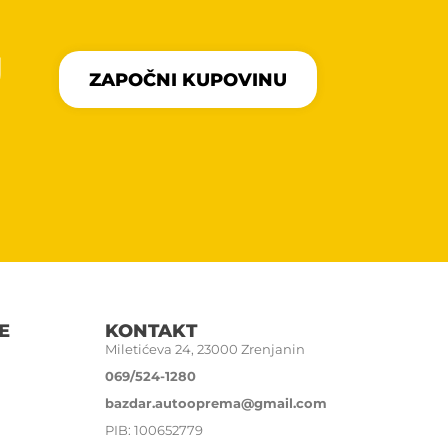
U
ZAPOČNI KUPOVINU
E
KONTAKT
Miletićeva 24, 23000 Zrenjanin
069/524-1280
bazdar.autooprema@gmail.com
PIB: 100652779