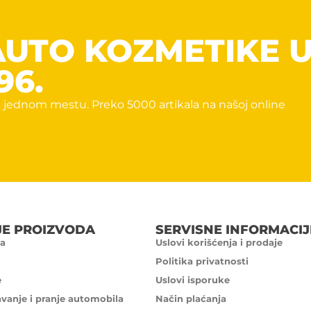
AUTO KOZMETIKE 
96.
 jednom mestu. Preko 5000 artikala na našoj online
JE PROIZVODA
SERVISNE INFORMACIJ
a
Uslovi korišćenja i prodaje
Politika privatnosti
e
Uslovi isporuke
avanje i pranje automobila
Način plaćanja