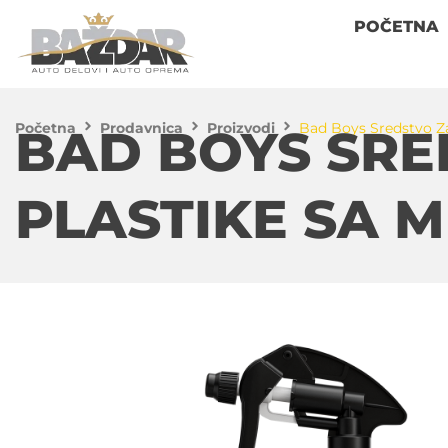
POČETNA
Početna
Prodavnica
Proizvodi
Bad Boys Sredstvo Z
BAD BOYS SRE
PLASTIKE SA 