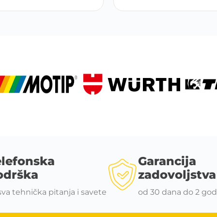
elefonska
Garancija
odrška
zadovoljstva
sva tehnička pitanja i savete
od 30 dana do 2 god