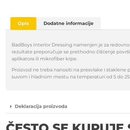
Opis
Dodatne informacije
BadBoys Interior Dressing namenjen je za redovno o
rezultate preporučuje se prethodno čišćenje površ
aplikatora ili mikrofiber krpe.
Proizvod ne treba nanositi na presvlake i staklene po
suvom i hladnom mestu na temperaturi od 5 do 25°
Deklaracija proizvoda
ČESTO SE KUPUJE 