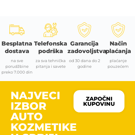
Besplatna
Telefonska
Garancija
Način
dostava
podrška
zadovoljstva
plaćanja
na sve
za sva tehnička
od 30 dana do 2
plaćanje
porudžbine
pitanja i savete
godine
pouzećem
preko 7.000 din
NAJVECI
ZAPOČNI
IZBOR
KUPOVINU
AUTO
KOZMETIKE