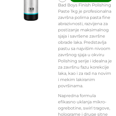
Bad Boys Finish Polishing
Paste 1kg je profesionalna
završna polirna pasta fine
abrazivnosti, razvijena za
postizanje maksimalnog
sjaja i savršene završne
obrade laka. Predstavlja
pastu sa najvišim nivoom
završnog sjaja u okviru
Polishing serije i idealna je
za završnu fazu korekcije
laka, kao i za rad na novim
i mekim lakiranim
površinama.
Napredna formula
efikasno uklanja mikro-
ogrebotine, swirl tragove,
holograme i druge sitne