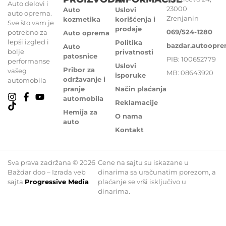
Auto delovi i
23000
Auto
Uslovi
auto oprema.
Zrenjanin
kozmetika
korišćenja i
Sve što vam je
prodaje
069/524-1280
potrebno za
Auto oprema
lepši izgled i
Politika
bazdar.autoopr
Auto
bolje
privatnosti
patosnice
PIB: 100652779
performanse
Uslovi
Pribor za
vašeg
MB: 08643920
isporuke
održavanje i
automobila
pranje
Način plaćanja
automobila
Reklamacije
Hemija za
O nama
auto
Kontakt
Sva prava zadržana © 2026
Cene na sajtu su iskazane u
Baždar doo – Izrada veb
dinarima sa uračunatim porezom, a
sajta
Progressive Media
plaćanje se vrši isključivo u
dinarima.