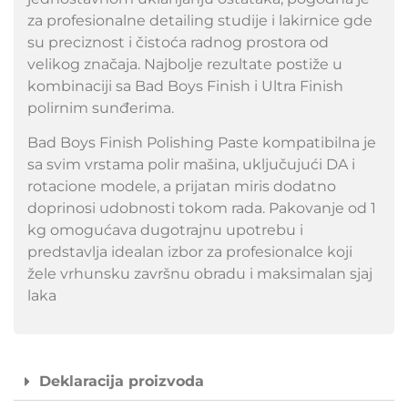
za profesionalne detailing studije i lakirnice gde
su preciznost i čistoća radnog prostora od
velikog značaja. Najbolje rezultate postiže u
kombinaciji sa Bad Boys Finish i Ultra Finish
polirnim sunđerima.
Bad Boys Finish Polishing Paste kompatibilna je
sa svim vrstama polir mašina, uključujući DA i
rotacione modele, a prijatan miris dodatno
doprinosi udobnosti tokom rada. Pakovanje od 1
kg omogućava dugotrajnu upotrebu i
predstavlja idealan izbor za profesionalce koji
žele vrhunsku završnu obradu i maksimalan sjaj
laka
Deklaracija proizvoda