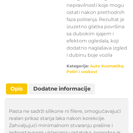
nepravilnosti koje mogu
ostati nakon prethodnih
faza poliranja. Rezultat je
izuzetno glatka površina
sa dubokim sjajem i
efektom ogledala, koji
dodatno naglašava izgled
i dubinu boje vozila
Kategorije:
Auto Kozmetika
,
Poliri i voskovi
Opis
Dodatne informacije
Pasta ne sadrži silikone ni filere, omogućavajući
realan prikaz stanja laka nakon korekcije.
Zahvaljujući minimalnom stvaranju prašine i
jednostavnom uklanjanju ostataka, pogodna je