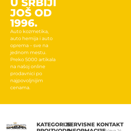
U SRBIJI
JOŠ OD
1996.
Auto kozmetika,
auto hemija i auto
oprema – sve na
jednom mestu.
Preko 5000 artikala
na našoj online
prodavnici po
najpovoljnijim
cenama.
KATEGORIJE
SERVISNE
KONTAKT
PROIZVODA
INFORMACIJE
Miletićeva 24,