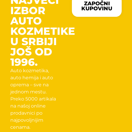
NAJVECI
ZAPOČNI
IZBOR
KUPOVINU
AUTO
KOZMETIKE
U SRBIJI
JOŠ OD
1996.
Auto kozmetika,
auto hemija i auto
oprema – sve na
jednom mestu.
Preko 5000 artikala
na našoj online
prodavnici po
najpovoljnijim
cenama.