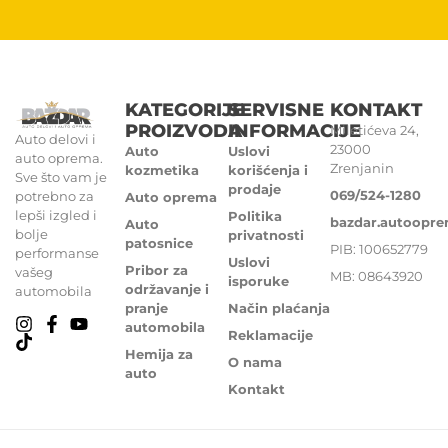
KATEGORIJE
SERVISNE
KONTAKT
PROIZVODA
INFORMACIJE
Miletićeva 24,
Auto delovi i
23000
Auto
Uslovi
auto oprema.
Zrenjanin
kozmetika
korišćenja i
Sve što vam je
prodaje
069/524-1280
potrebno za
Auto oprema
lepši izgled i
Politika
bazdar.autoopr
Auto
bolje
privatnosti
patosnice
PIB: 100652779
performanse
Uslovi
Pribor za
vašeg
MB: 08643920
isporuke
održavanje i
automobila
pranje
Način plaćanja
automobila
Reklamacije
Hemija za
O nama
auto
Kontakt