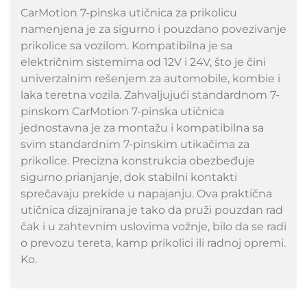
CarMotion 7-pinska utičnica za prikolicu
namenjena je za sigurno i pouzdano povezivanje
prikolice sa vozilom. Kompatibilna je sa
električnim sistemima od 12V i 24V, što je čini
univerzalnim rešenjem za automobile, kombie i
laka teretna vozila. Zahvaljujući standardnom 7-
pinskom CarMotion 7-pinska utičnica
jednostavna je za montažu i kompatibilna sa
svim standardnim 7-pinskim utikačima za
prikolice. Precizna konstrukcia obezbeđuje
sigurno prianjanje, dok stabilni kontakti
sprečavaju prekide u napajanju. Ova praktična
utičnica dizajnirana je tako da pruži pouzdan rad
čak i u zahtevnim uslovima vožnje, bilo da se radi
o prevozu tereta, kamp prikolici ili radnoj opremi.
Ko.