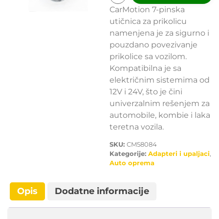
CarMotion 7-pinska
utičnica za prikolicu
namenjena je za sigurno i
pouzdano povezivanje
prikolice sa vozilom.
Kompatibilna je sa
električnim sistemima od
12V i 24V, što je čini
univerzalnim rešenjem za
automobile, kombie i laka
teretna vozila.
SKU:
CM58084
Kategorije:
Adapteri i upaljaci
,
Auto oprema
Opis
Dodatne informacije