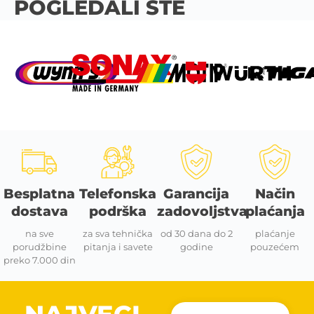
POGLEDALI STE
Besplatna
Telefonska
Garancija
Način
dostava
podrška
zadovoljstva
plaćanja
na sve
za sva tehnička
od 30 dana do 2
plaćanje
porudžbine
pitanja i savete
godine
pouzećem
preko 7.000 din