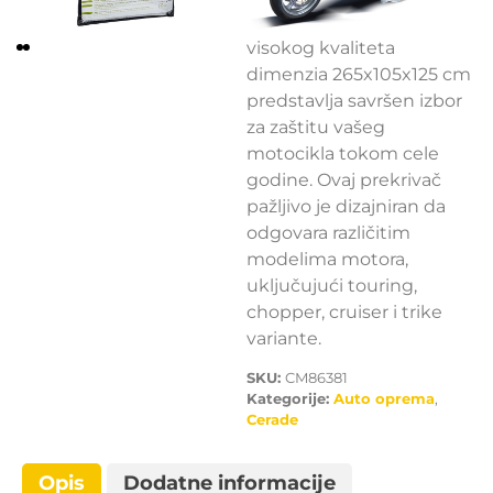
CarMotion navlaka
visokog kvaliteta
dimenzia 265x105x125 cm
predstavlja savršen izbor
za zaštitu vašeg
motocikla tokom cele
godine. Ovaj prekrivač
pažljivo je dizajniran da
odgovara različitim
modelima motora,
uključujući touring,
chopper, cruiser i trike
variante.
SKU:
CM86381
Kategorije:
Auto oprema
,
Cerade
Opis
Dodatne informacije