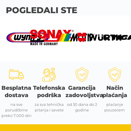
POGLEDALI STE
Besplatna
Telefonska
Garancija
Način
dostava
podrška
zadovoljstva
plaćanja
na sve
za sva tehnička
od 30 dana do 2
plaćanje
porudžbine
pitanja i savete
godine
pouzećem
preko 7.000 din