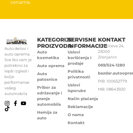
cenama.
KATEGORIJE
SERVISNE
KONTAKT
PROIZVODA
INFORMACIJE
Miletićeva 24,
Auto delovi i
23000
Auto
Uslovi
auto oprema.
Zrenjanin
kozmetika
korišćenja i
Sve što vam je
prodaje
069/524-1280
potrebno za
Auto oprema
lepši izgled i
Politika
bazdar.autoopr
Auto
bolje
privatnosti
patosnice
PIB: 100652779
performanse
Uslovi
Pribor za
vašeg
MB: 08643920
isporuke
održavanje i
automobila
pranje
Način plaćanja
automobila
Reklamacije
Hemija za
O nama
auto
Kontakt