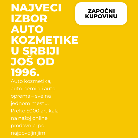
NAJVECI
ZAPOČNI
IZBOR
KUPOVINU
AUTO
KOZMETIKE
U SRBIJI
JOŠ OD
1996.
Auto kozmetika,
auto hemija i auto
oprema – sve na
jednom mestu.
Preko 5000 artikala
na našoj online
prodavnici po
najpovoljnijim