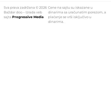
Sva prava zadržana © 2026
Cene na sajtu su iskazane u
Baždar doo – Izrada veb
dinarima sa uračunatim porezom, a
sajta
Progressive Media
plaćanje se vrši isključivo u
dinarima.