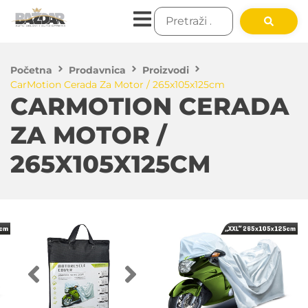
Početna
Prodavnica
Proizvodi
CarMotion Cerada Za Motor / 265x105x125cm
CARMOTION CERADA
ZA MOTOR /
265X105X125CM
3,500.00
RSD
DODAJ U KORPU