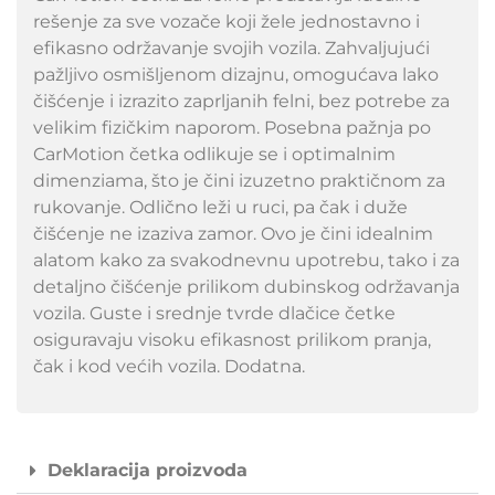
rešenje za sve vozače koji žele jednostavno i
efikasno održavanje svojih vozila. Zahvaljujući
pažljivo osmišljenom dizajnu, omogućava lako
čišćenje i izrazito zaprljanih felni, bez potrebe za
velikim fizičkim naporom. Posebna pažnja po
CarMotion četka odlikuje se i optimalnim
dimenziama, što je čini izuzetno praktičnom za
rukovanje. Odlično leži u ruci, pa čak i duže
čišćenje ne izaziva zamor. Ovo je čini idealnim
alatom kako za svakodnevnu upotrebu, tako i za
detaljno čišćenje prilikom dubinskog održavanja
vozila. Guste i srednje tvrde dlačice četke
osiguravaju visoku efikasnost prilikom pranja,
čak i kod većih vozila. Dodatna.
Deklaracija proizvoda