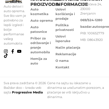
PROIZVODA
INFORMACIJE
Miletićeva 24,
Auto delovi i
23000
Auto
Uslovi
auto oprema.
Zrenjanin
kozmetika
korišćenja i
Sve što vam je
prodaje
069/524-1280
potrebno za
Auto oprema
lepši izgled i
Politika
bazdar.autoopr
Auto
bolje
privatnosti
patosnice
PIB: 100652779
performanse
Uslovi
Pribor za
vašeg
MB: 08643920
isporuke
održavanje i
automobila
pranje
Način plaćanja
automobila
Reklamacije
Hemija za
O nama
auto
Kontakt
Sva prava zadržana © 2026
Cene na sajtu su iskazane u
Baždar doo – Izrada veb
dinarima sa uračunatim porezom, a
sajta
Progressive Media
plaćanje se vrši isključivo u
dinarima.