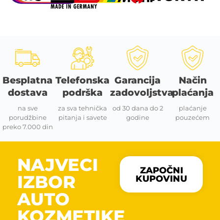
Besplatna
Telefonska
Garancija
Način
dostava
podrška
zadovoljstva
plaćanja
na sve
za sva tehnička
od 30 dana do 2
plaćanje
porudžbine
pitanja i savete
godine
pouzećem
preko 7.000 din
NAJVECI
ZAPOČNI
IZBOR
KUPOVINU
AUTO
KOZMETIKE