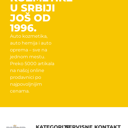
U SRBIJI
JOŠ OD
1996.
Auto kozmetika,
auto hemija i auto
oprema – sve na
jednom mestu.
Preko 5000 artikala
na našoj online
prodavnici po
najpovoljnijim
cenama.
KATEGORIJE
SERVISNE
KONTAKT