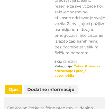
predstavlja idealno
rešenje za sve vozače koji
žele jednostavno i
efikasno održavanje svojih
vozila. Zahvaljujući pažljivo
osmišljenom dizajnu,
omogućava lako čišćenje i
izrazito zaprljanih felni,
bez potrebe za velikim
fizičkim naporom.
SKU:
CM63501
Kategorije:
Četke
,
Pribor za
održavanje i pranje
automobila
Opis
Dodatne informacije
CarMotion četka za felne predstavlja idealno