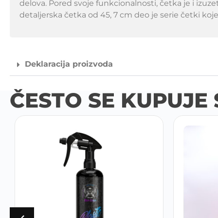
delova. Pored svoje funkcionalnosti, četka je i iz
detaljerska četka od 45, 7 cm deo je serie četki koje
Deklaracija proizvoda
ČESTO SE KUPUJE 