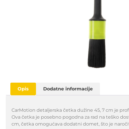
Opis
Dodatne informacije
CarMotion detaljerska četka dužine 45, 7 cm je prof
Ova četka je posebno pogodna za rad na teško do
cm, četka omogućava dodatni domet, što je naročito