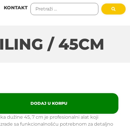
KONTAKT
LING / 45CM
DODAJ U KORPU
a dužine 45, 7 cm je profesionalni alat koji
 izrade sa funkcionalnošću potrebnom za detaljno