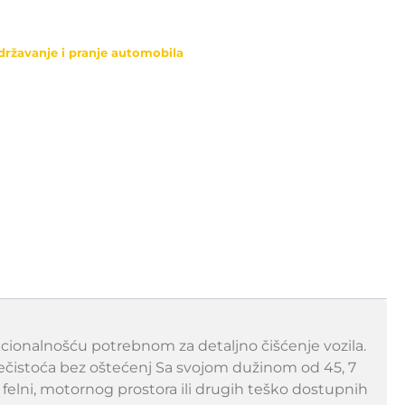
državanje i pranje automobila
nkcionalnošću potrebnom za detaljno čišćenje vozila.
čistoća bez oštećenj Sa svojom dužinom od 45, 7
felni, motornog prostora ili drugih teško dostupnih