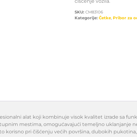
čišćenje vozila.
SKU:
CM83106
Kategorije:
Četke
,
Pribor za o
esionalni alat koji kombinuje visok kvalitet izrade sa fu
stupnim mestima, omogućavajući temeljno uklanjanje ne
 korisno pri čišćenju većih površina, dubokih pukotina, 