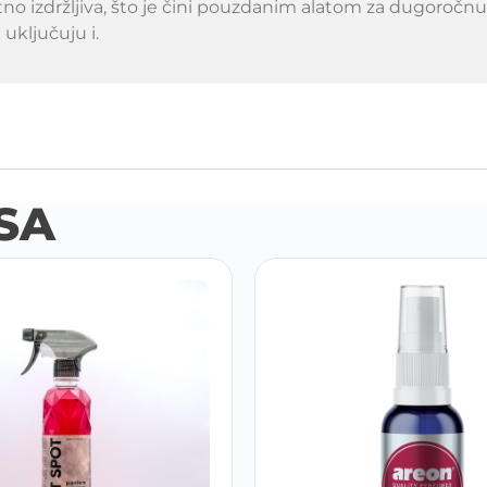
uzetno izdržljiva, što je čini pouzdanim alatom za dugor
 uključuju i.
SA