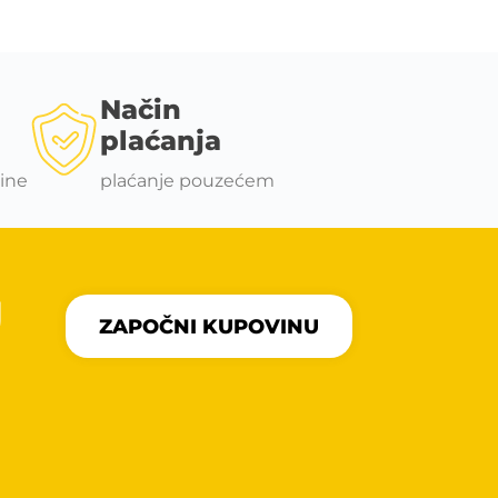
Način
plaćanja
ine
plaćanje pouzećem
U
ZAPOČNI KUPOVINU