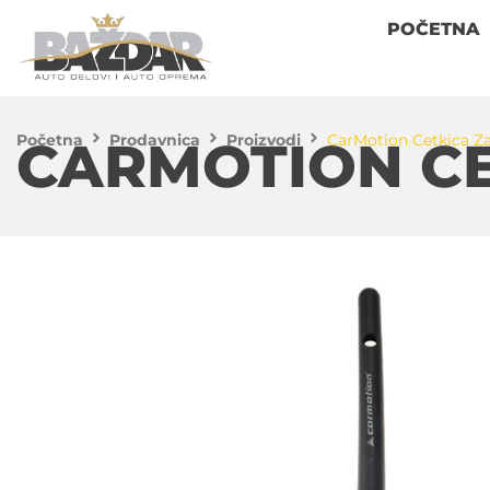
POČETNA
Početna
Prodavnica
Proizvodi
CarMotion Cetkica Za
CARMOTION CE