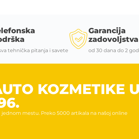
elefonska
Garancija
odrška
zadovoljstva
sva tehnička pitanja i savete
od 30 dana do 2 god
AUTO KOZMETIKE 
96.
 jednom mestu. Preko 5000 artikala na našoj online