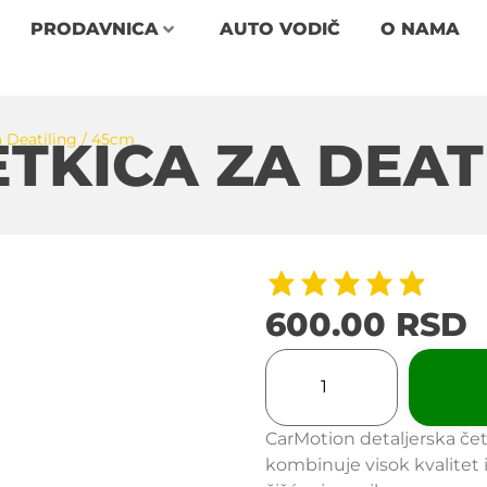
PRODAVNICA
AUTO VODIČ
O NAMA
 Deatiling / 45cm
TKICA ZA DEATI
600.00
RSD
CarMotion detaljerska četk
kombinuje visok kvalitet