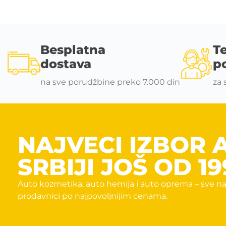
Besplatna
T
dostava
p
na sve porudžbine preko 7.000 din
za 
NAJVECI IZBOR 
SRBIJI JOŠ OD 19
Auto kozmetika, auto hemija i auto oprema – sve na
prodavnici po najpovoljnijim cenama.