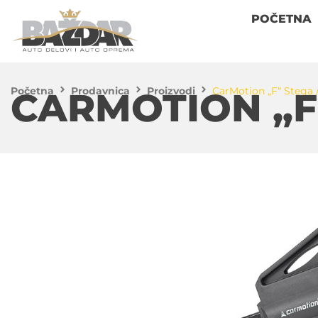
POČETNA
Početna
Prodavnica
Proizvodi
CarMotion „F“ Stega
CARMOTION „F