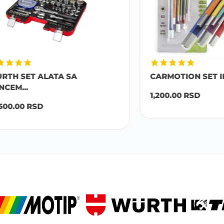
ET ALATA SA
CARMOTION SET INBUS K
..
1,200.00
RSD
0
RSD