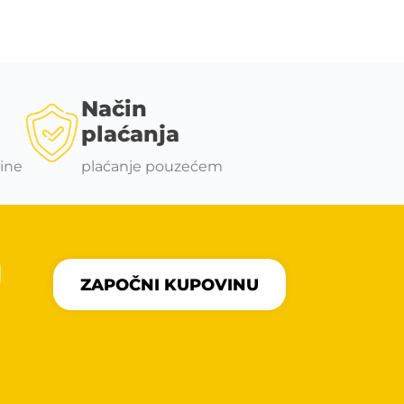
Način
plaćanja
ine
plaćanje pouzećem
U
ZAPOČNI KUPOVINU