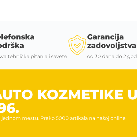
elefonska
Garancija
odrška
zadovoljstva
sva tehnička pitanja i savete
od 30 dana do 2 god
AUTO KOZMETIKE 
96.
 jednom mestu. Preko 5000 artikala na našoj online