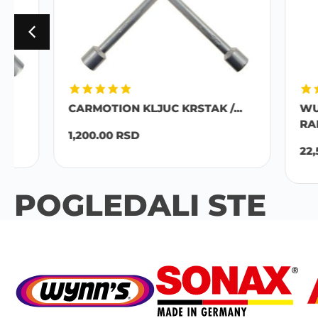
CARMOTION KLJUC KRSTAK /...
WURTH S
RANCEM.
1,200.00
RSD
22,500.0
POGLEDALI STE