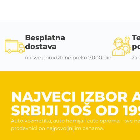
Besplatna
T
dostava
p
na sve porudžbine preko 7.000 din
za 
NAJVECI IZBOR 
SRBIJI JOŠ OD 19
Auto kozmetika, auto hemija i auto oprema – sve na
prodavnici po najpovoljnijim cenama.