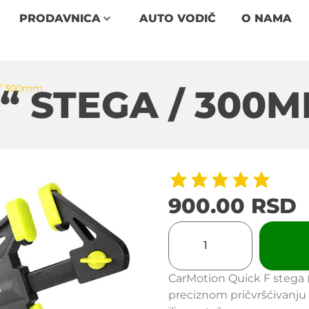
PRODAVNICA
AUTO VODIČ
O NAMA
 / 300mm
“ STEGA / 300
900.00
RSD
CarMotion Quick F stega 
preciznom pričvršćivanju 