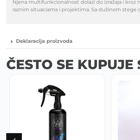
Njena multifunkcionalnost dolazi do izražaja i kr
raznim situaciama i projektima. Sa dužinom stege
Deklaracija proizvoda
ČESTO SE KUPUJE 