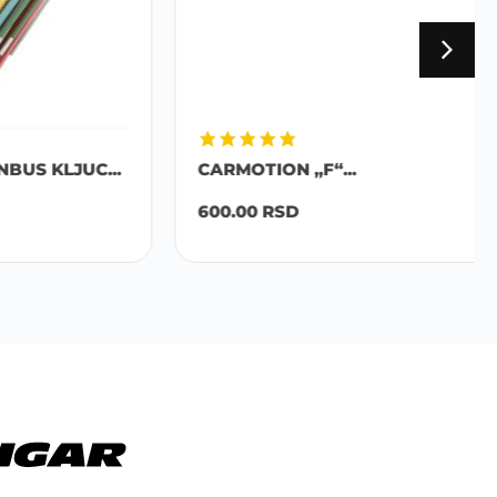
LJUC...
CARMOTION „F“...
600.00
RSD