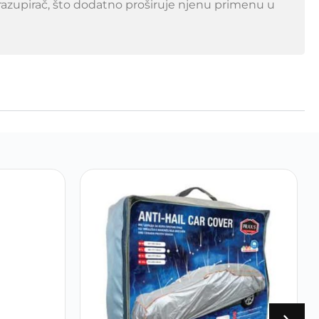
razupirač, što dodatno proširuje njenu primenu u