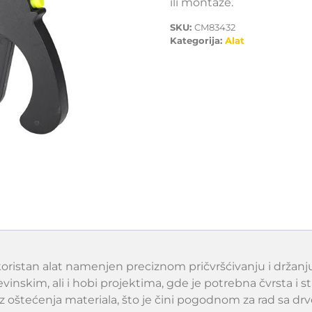
ili montaže.
SKU:
CM83432
Kategorija:
Alat
ristan alat namenjen preciznom pričvršćivanju i držanju 
vinskim, ali i hobi projektima, gde je potrebna čvrsta i 
z oštećenja materiala, što je čini pogodnom za rad sa d