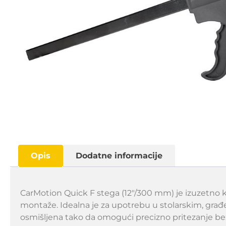
Opis
Dodatne informacije
CarMotion Quick F stega (12″/300 mm) je izuzetno ko
montaže. Idealna je za upotrebu u stolarskim, građe
osmišljena tako da omogući precizno pritezanje be