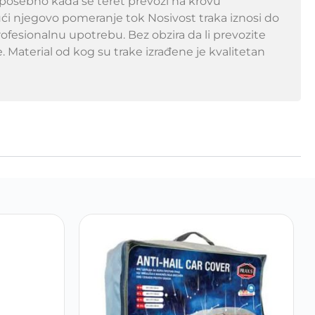
 posebno kada se teret prevozi na krovu
jući njegovo pomeranje tok Nosivost traka iznosi do
fesionalnu upotrebu. Bez obzira da li prevozite
. Material od kog su trake izrađene je kvalitetan