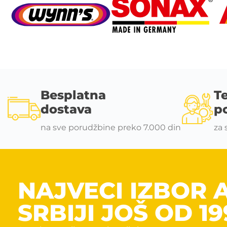
Besplatna
T
dostava
p
na sve porudžbine preko 7.000 din
za 
NAJVECI IZBOR 
SRBIJI JOŠ OD 19