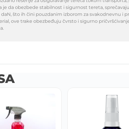
uzdano rešenje za osiguravanje tereta tokom transporta,
ia je da obezbede stabilnost i sigurnost tereta, sprečava
 daN, što ih čini pouzdanim izborom za svakodnevnu i pro
erial, ove trake obezbeđuju čvrsto i sigurno pričvršćivanje
a.
SA