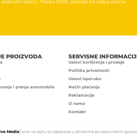
 jednom mestu. Preko 5000 artikala na našoj online
JE PROIZVODA
SERVISNE INFORMACIJ
a
Uslovi korišćenja i prodaje
Politika privatnosti
e
Uslovi isporuke
avanje i pranje automobila
Način plaćanja
Reklamacije
O nama
Kontakt
ive Media
Cene na sajtu su iskazane u dinarima sa uračunatim porezom