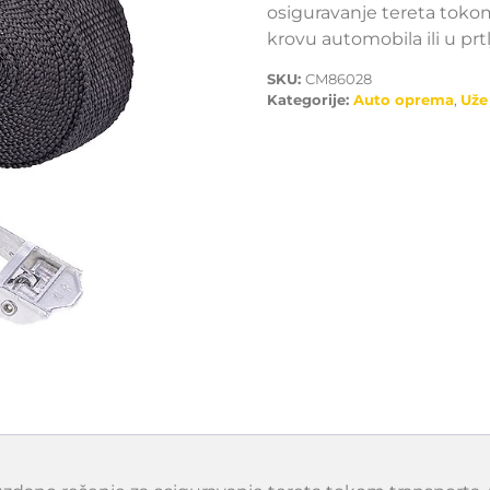
osiguravanje tereta toko
krovu automobila ili u prt
SKU:
CM86028
Kategorije:
Auto oprema
,
Uže