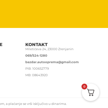
E
KONTAKT
Miletićeva 24, 23000 Zrenjanin
069/524-1280
bazdar.autooprema@gmail.com
PIB: 100652779
MB: 08643920
0
, a plaćanje se vrši isključivo u dinarima.