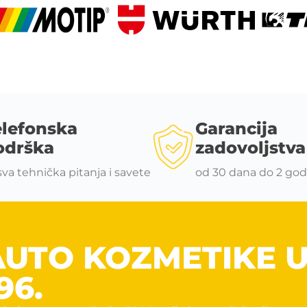
elefonska
Garancija
odrška
zadovoljstva
sva tehnička pitanja i savete
od 30 dana do 2 god
AUTO KOZMETIKE 
96.