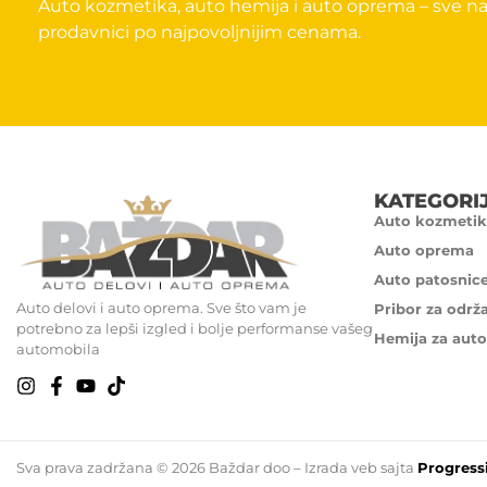
Auto kozmetika, auto hemija i auto oprema – sve na
prodavnici po najpovoljnijim cenama.
KATEGORI
Auto kozmetik
Auto oprema
Auto patosnic
Auto delovi i auto oprema. Sve što vam je
Pribor za održ
potrebno za lepši izgled i bolje performanse vašeg
Hemija za auto
automobila
Sva prava zadržana © 2026 Baždar doo – Izrada veb sajta
Progress