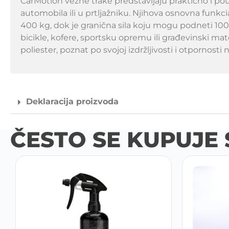
CarMotion vezne trake predstavljaju praktično i po
automobila ili u prtljažniku. Njihova osnovna funkc
400 kg, dok je granična sila koju mogu podneti 100
bicikle, kofere, sportsku opremu ili građevinski mat
poliester, poznat po svojoj izdržljivosti i otpornosti n
Deklaracija proizvoda
ČESTO SE KUPUJE 