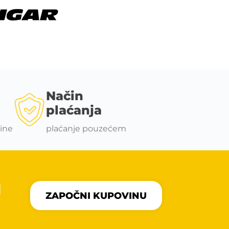
Način
plaćanja
ine
plaćanje pouzećem
U
ZAPOČNI KUPOVINU