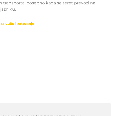
m transporta, posebno kada se teret prevozi na
ljažniku.
 za vuču i zatezanje