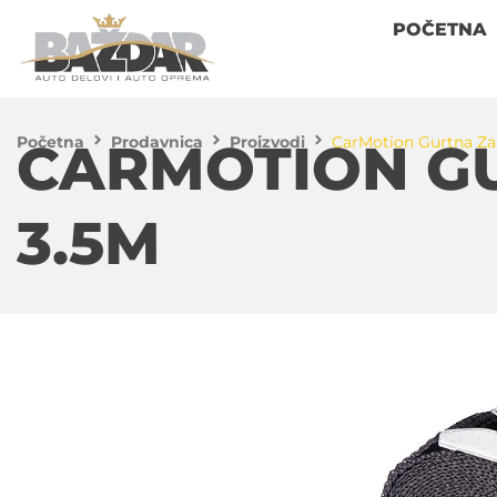
POČETNA
Početna
Prodavnica
Proizvodi
CarMotion Gurtna Za
CARMOTION GU
3.5M