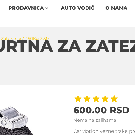
PRODAVNICA
AUTO VODIČ
O NAMA
 Zatezanje / 450Kg 3.5M
RTNA ZA ZATEZ
600.00
RSD
Nema na zalihama
CarMotion vezne trake pre