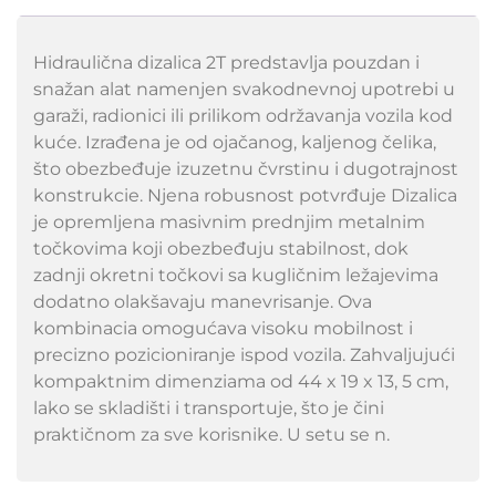
Hidraulična dizalica 2T predstavlja pouzdan i
snažan alat namenjen svakodnevnoj upotrebi u
garaži, radionici ili prilikom održavanja vozila kod
kuće. Izrađena je od ojačanog, kaljenog čelika,
što obezbeđuje izuzetnu čvrstinu i dugotrajnost
konstrukcie. Njena robusnost potvrđuje Dizalica
je opremljena masivnim prednjim metalnim
točkovima koji obezbeđuju stabilnost, dok
zadnji okretni točkovi sa kugličnim ležajevima
dodatno olakšavaju manevrisanje. Ova
kombinacia omogućava visoku mobilnost i
precizno pozicioniranje ispod vozila. Zahvaljujući
kompaktnim dimenziama od 44 x 19 x 13, 5 cm,
lako se skladišti i transportuje, što je čini
praktičnom za sve korisnike. U setu se n.