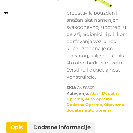
Hidraulična dizalica 2T
predstavlja pouzdan i
snažan alat namenjen
svakodnevnoj upotrebi u
garaži, radionici ili prilikom
održavanja vozila kod
kuće. Izrađena je od
ojačanog, kaljenog čelika,
što obezbeđuje izuzetnu
čvrstinu i dugotrajnost
konstrukcie.
SKU:
CM58569
Kategorije:
Alat i Dodatna
Oprema
,
Auto oprema
,
Dodatna Oprema
,
Obavezna i
dodatna auto oprema
Opis
Dodatne informacije