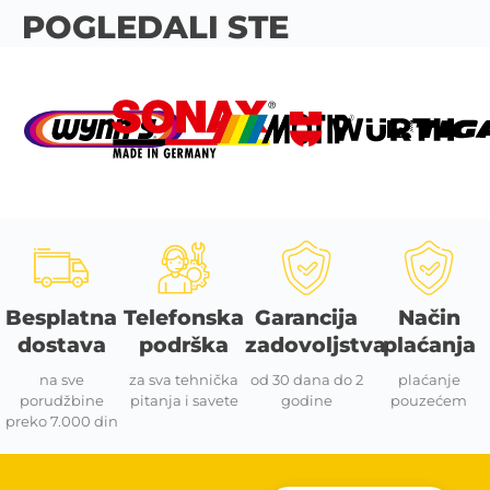
POGLEDALI STE
Besplatna
Telefonska
Garancija
Način
dostava
podrška
zadovoljstva
plaćanja
na sve
za sva tehnička
od 30 dana do 2
plaćanje
porudžbine
pitanja i savete
godine
pouzećem
preko 7.000 din