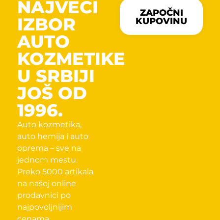
NAJVECI
ZAPOČNI
IZBOR
KUPOVINU
AUTO
KOZMETIKE
U SRBIJI
JOŠ OD
1996.
Auto kozmetika,
auto hemija i auto
oprema – sve na
jednom mestu.
Preko 5000 artikala
na našoj online
prodavnici po
najpovoljnijim
cenama.