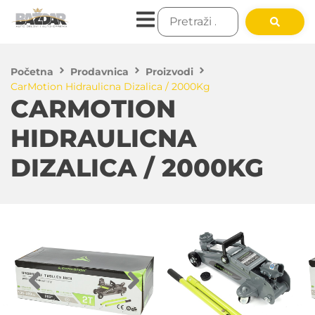
Početna
Prodavnica
Proizvodi
CarMotion Hidraulicna Dizalica / 2000Kg
CARMOTION
HIDRAULICNA
DIZALICA / 2000KG
4,900.00
RSD
DODAJ U KORPU