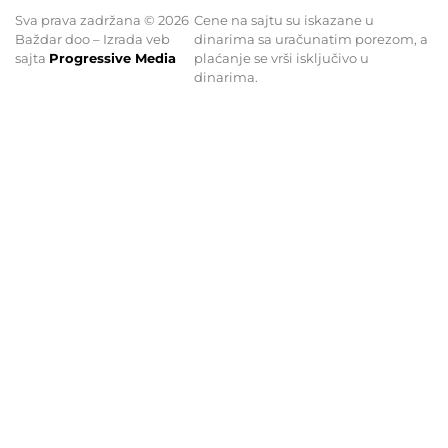
Sva prava zadržana © 2026
Cene na sajtu su iskazane u
Baždar doo – Izrada veb
dinarima sa uračunatim porezom, a
sajta
Progressive Media
plaćanje se vrši isključivo u
dinarima.