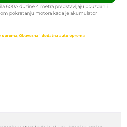
zila 600A dužine 4 metra predstavljaju pouzdan i
zom pokretanju motora kada je akumulator
o oprema
,
Obavezna i dodatna auto oprema