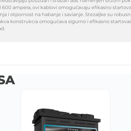
 predstavljaju pouzdan i snažan alat namenjen brzom pok
600 ampera, ovi kablovi omogućavaju efikasno startovanje
anja i otpornost na habanje i savianje. Stezaljke su rob
vakva konstrukcia omogućava sigurno i efikasno startovan
ad.
SA