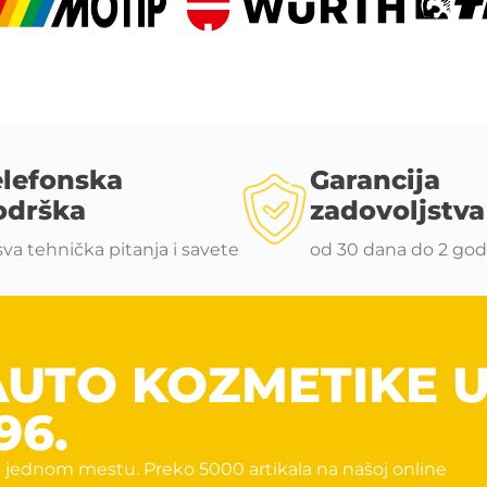
elefonska
Garancija
odrška
zadovoljstva
sva tehnička pitanja i savete
od 30 dana do 2 god
AUTO KOZMETIKE 
96.
 jednom mestu. Preko 5000 artikala na našoj online