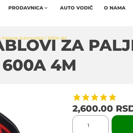
PRODAVNICA
AUTO VODIČ
O NAMA
a Paljenje Automobila / 600A 4M
BLOVI ZA PALJ
 600A 4M
2,600.00
RS