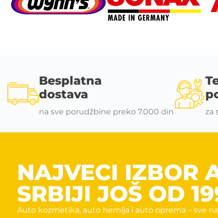
Besplatna
T
dostava
p
na sve porudžbine preko 7.000 din
za 
NAJVECI IZBOR 
SRBIJI JOŠ OD 19
Auto kozmetika, auto hemija i auto oprema – sve na