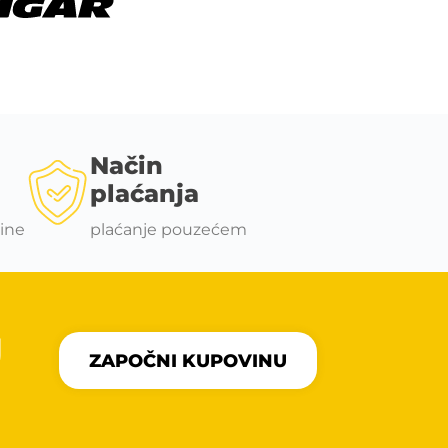
Način
plaćanja
ine
plaćanje pouzećem
U
ZAPOČNI KUPOVINU