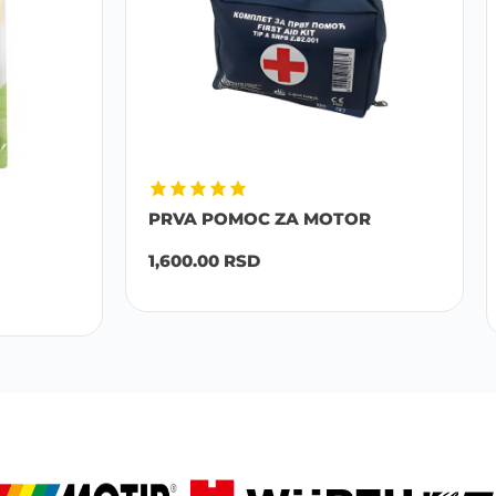
OMOC ZA MOTOR
CARMOTION TURBO WH
P...
RSD
1,100.00
RSD