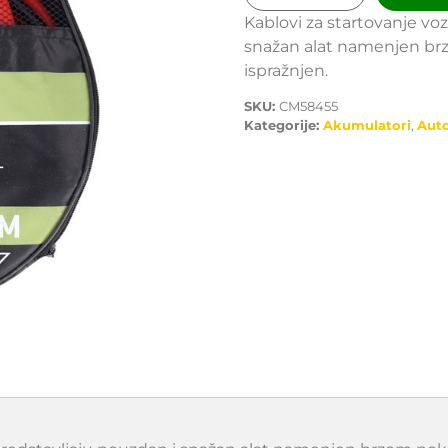
Kablovi za startovanje vo
snažan alat namenjen br
ispražnjen.
SKU:
CM58455
Kategorije:
Akumulatori
,
Aut