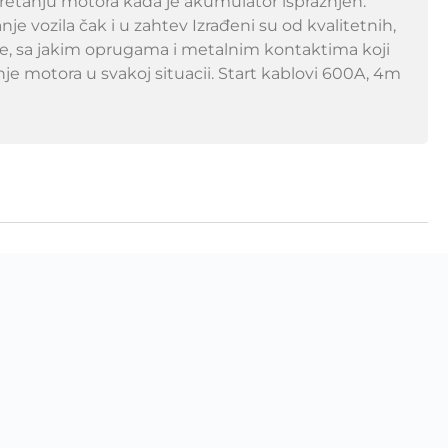
retanju motora kada je akumulator ispražnjen.
 vozila čak i u zahtev Izrađeni su od kvalitetnih,
usne, sa jakim oprugama i metalnim kontaktima koji
je motora u svakoj situacii. Start kablovi 600A, 4m