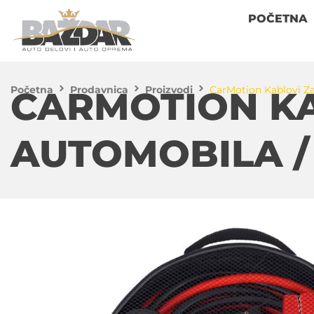
POČETNA
Početna
Prodavnica
Proizvodi
CarMotion Kablovi Z
CARMOTION KA
AUTOMOBILA /