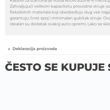
Kablovi za startovanje vozila 600A dužine 4 metra
Zahvaljujući velikom kapacitetu provodne struje od 
fleksibilnih materiala koji obezbeđuju dug vek traj
garantuju čvrst spoj i minimalan gubitak struje. O
idealan su dodatak svakoj auto opremi. Lako se skl
Deklaracija proizvoda
ČESTO SE KUPUJE 