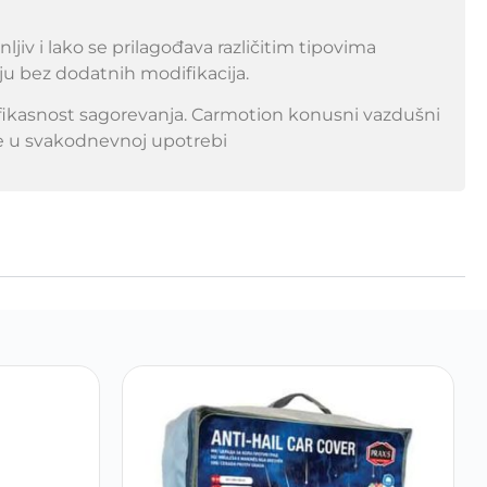
jiv i lako se prilagođava različitim tipovima
ju bez dodatnih modifikacija.
fikasnost sagorevanja. Carmotion konusni vazdušni
nje u svakodnevnoj upotrebi