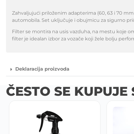
Zahvaljujući priloženim adapterima (60, 63 i 70 mm),
automobila. Set uključuje i obujmicu za sigurno pri
Filter se montira na usis vazduha, na mestu koje
filter je idealan izbor za vozače koji žele bolju p
Deklaracija proizvoda
ČESTO SE KUPUJE 