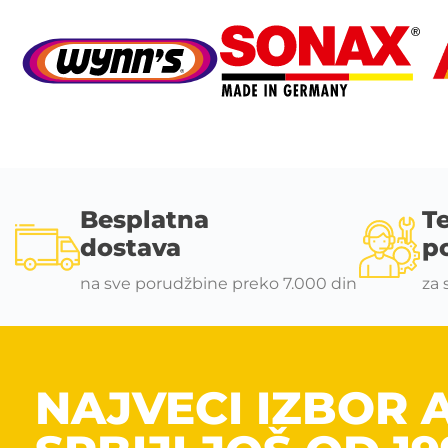
Besplatna
T
dostava
p
na sve porudžbine preko 7.000 din
za 
NAJVECI IZBOR 