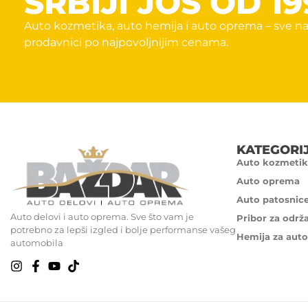
SRBIJI JOŠ OD 19
Auto kozmetika, auto hemija i auto oprema – sve na
prodavnici po najpovoljnijim cenama.
KATEGORI
Auto kozmetik
Auto oprema
Auto patosnic
Auto delovi i auto oprema. Sve što vam je
Pribor za održ
potrebno za lepši izgled i bolje performanse vašeg
Hemija za auto
automobila