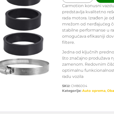
Carmotion konusni vazduš
predstavlja kvalitetno re
rada motora. Izrađen je 
mrežom od nerđajućeg čel
stabilne performanse u ra
omogućava efikasniji do
filtere.
Jedna od ključnih prednos
što značajno produžava n
zamenom. Redovnim čišće
optimalnu funkcionalnost,
radu vozila
SKU:
CM86004
Kategorije:
Auto oprema
,
Oba