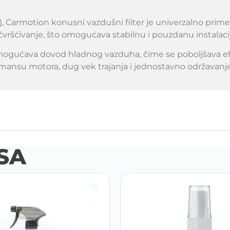
 Carmotion konusni vazdušni filter je univerzalno primenl
čvršćivanje, što omogućava stabilnu i pouzdanu instalaci
 omogućava dovod hladnog vazduha, čime se poboljšava e
erformansu motora, dug vek trajanja i jednostavno održava
SA