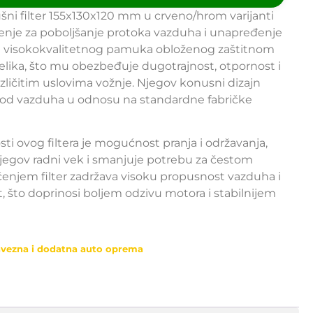
ni filter 155x130x120 mm u crveno/hrom varijanti
šenje za poboljšanje protoka vazduha i unapređenje
od visokokvalitetnog pamuka obloženog zaštitnom
ika, što mu obezbeđuje dugotrajnost, otpornost i
zličitim uslovima vožnje. Njegov konusni dizajn
vod vazduha u odnosu na standardne fabričke
ti ovog filtera je mogućnost pranja i održavanja,
jegov radni vek i smanjuje potrebu za čestom
njem filter zadržava visoku propusnost vazduha i
 što doprinosi boljem odzivu motora i stabilnijem
vezna i dodatna auto oprema