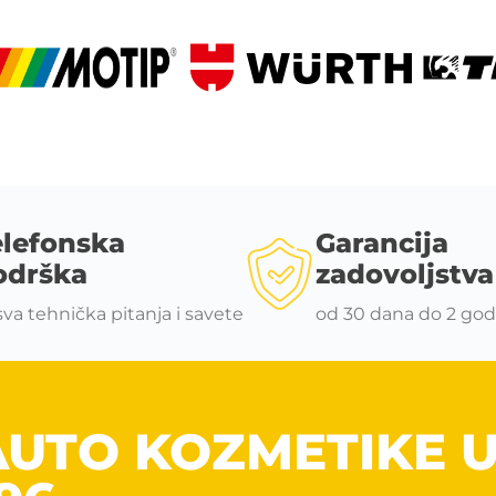
elefonska
Garancija
odrška
zadovoljstva
sva tehnička pitanja i savete
od 30 dana do 2 god
AUTO KOZMETIKE 