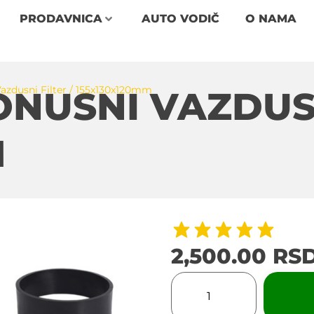
PRODAVNICA
AUTO VODIČ
O NAMA
azdusni Filter / 155x130x120mm
NUSNI VAZDUSN
M
2,500.00
RS