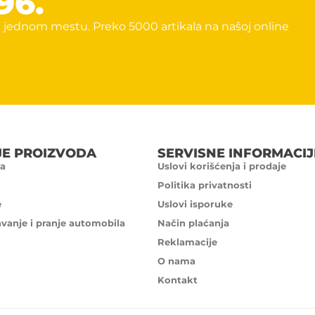
96.
 jednom mestu. Preko 5000 artikala na našoj online
JE PROIZVODA
SERVISNE INFORMACIJ
a
Uslovi korišćenja i prodaje
Politika privatnosti
e
Uslovi isporuke
avanje i pranje automobila
Način plaćanja
Reklamacije
O nama
Kontakt