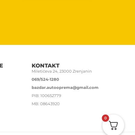
E
KONTAKT
Miletićeva 24, 23000 Zrenjanin
069/524-1280
bazdar.autooprema@gmail.com
PIB: 100652779
MB: 08643920
0