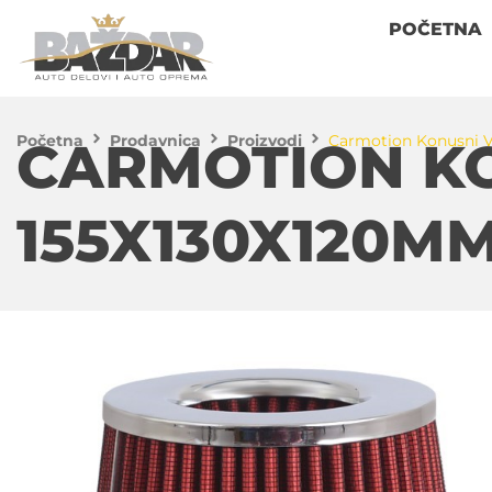
POČETNA
Početna
Prodavnica
Proizvodi
Carmotion Konusni V
CARMOTION KO
155X130X120M