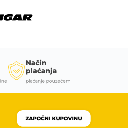
Način
plaćanja
ine
plaćanje pouzećem
U
ZAPOČNI KUPOVINU