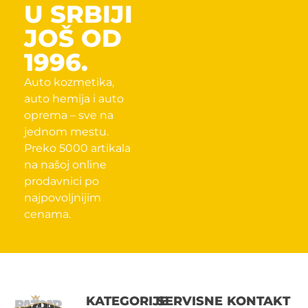
U SRBIJI
JOŠ OD
1996.
Auto kozmetika,
auto hemija i auto
oprema – sve na
jednom mestu.
Preko 5000 artikala
na našoj online
prodavnici po
najpovoljnijim
cenama.
KATEGORIJE
SERVISNE
KONTAKT