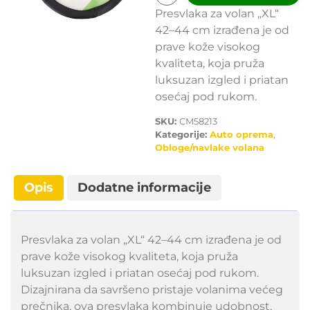
Presvlaka za volan „XL“
42–44 cm izrađena je od
prave kože visokog
kvaliteta, koja pruža
luksuzan izgled i priatan
osećaj pod rukom.
SKU:
CM58213
Kategorije:
Auto oprema
,
Obloge/navlake volana
Opis
Dodatne informacije
Presvlaka za volan „XL“ 42–44 cm izrađena je od
prave kože visokog kvaliteta, koja pruža
luksuzan izgled i priatan osećaj pod rukom.
Dizajnirana da savršeno pristaje volanima većeg
prečnika, ova presvlaka kombinuje udobnost,