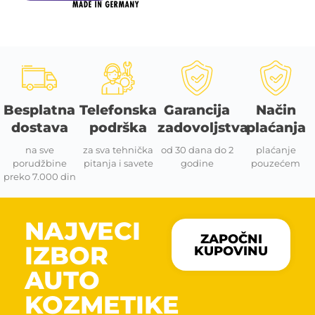
Besplatna
Telefonska
Garancija
Način
dostava
podrška
zadovoljstva
plaćanja
na sve
za sva tehnička
od 30 dana do 2
plaćanje
porudžbine
pitanja i savete
godine
pouzećem
preko 7.000 din
NAJVECI
ZAPOČNI
IZBOR
KUPOVINU
AUTO
KOZMETIKE