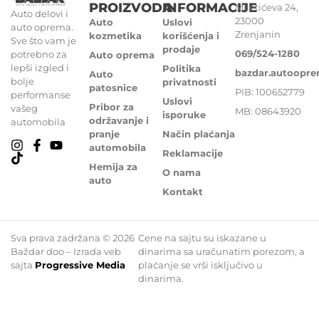
PROIZVODA
INFORMACIJE
Miletićeva 24,
Auto delovi i
23000
Auto
Uslovi
auto oprema.
Zrenjanin
kozmetika
korišćenja i
Sve što vam je
prodaje
069/524-1280
potrebno za
Auto oprema
lepši izgled i
Politika
bazdar.autoopr
Auto
bolje
privatnosti
patosnice
PIB: 100652779
performanse
Uslovi
Pribor za
vašeg
MB: 08643920
isporuke
održavanje i
automobila
pranje
Način plaćanja
automobila
Reklamacije
Hemija za
O nama
auto
Kontakt
Sva prava zadržana © 2026
Cene na sajtu su iskazane u
Baždar doo – Izrada veb
dinarima sa uračunatim porezom, a
sajta
Progressive Media
plaćanje se vrši isključivo u
dinarima.