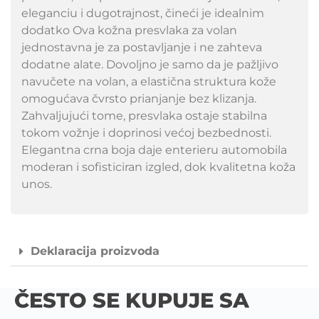
eleganciu i dugotrajnost, čineći je idealnim
dodatko Ova kožna presvlaka za volan
jednostavna je za postavljanje i ne zahteva
dodatne alate. Dovoljno je samo da je pažljivo
navučete na volan, a elastična struktura kože
omogućava čvrsto prianjanje bez klizanja.
Zahvaljujući tome, presvlaka ostaje stabilna
tokom vožnje i doprinosi većoj bezbednosti.
Elegantna crna boja daje enterieru automobila
moderan i sofisticiran izgled, dok kvalitetna koža
unos.
Deklaracija proizvoda
ČESTO SE KUPUJE SA