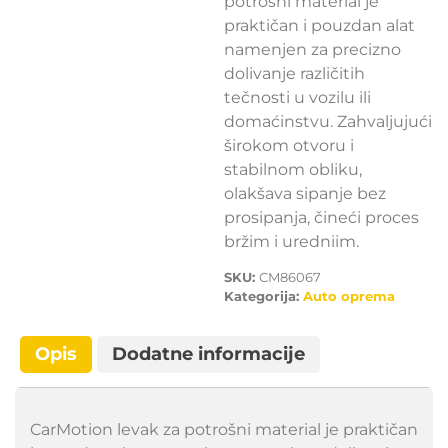
potrošni material je
praktičan i pouzdan alat
namenjen za precizno
dolivanje različitih
tečnosti u vozilu ili
domaćinstvu. Zahvaljujući
širokom otvoru i
stabilnom obliku,
olakšava sipanje bez
prosipanja, čineći proces
bržim i uredniim.
SKU:
CM86067
Kategorija:
Auto oprema
Opis
Dodatne informacije
CarMotion levak za potrošni material je praktičan