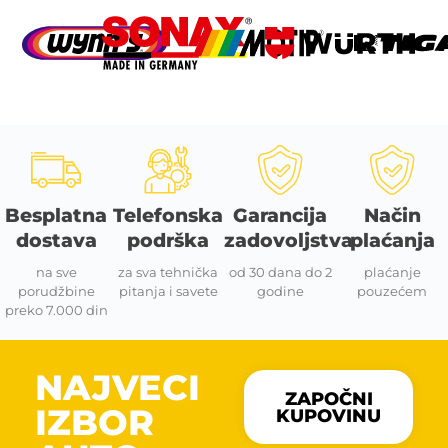
Besplatna
Telefonska
Garancija
Način
dostava
podrška
zadovoljstva
plaćanja
na sve
za sva tehnička
od 30 dana do 2
plaćanje
porudžbine
pitanja i savete
godine
pouzećem
preko 7.000 din
NAJVECI
ZAPOČNI
IZBOR
KUPOVINU