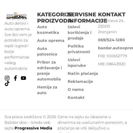
KATEGORIJE
SERVISNE
KONTAKT
PROIZVODA
INFORMACIJE
Miletićeva 24,
Auto delovi i
23000
Auto
Uslovi
auto oprema.
Zrenjanin
kozmetika
korišćenja i
Sve što vam je
prodaje
069/524-1280
potrebno za
Auto oprema
lepši izgled i
Politika
bazdar.autoopr
Auto
bolje
privatnosti
patosnice
PIB: 100652779
performanse
Uslovi
Pribor za
vašeg
MB: 08643920
isporuke
održavanje i
automobila
pranje
Način plaćanja
automobila
Reklamacije
Hemija za
O nama
auto
Kontakt
Sva prava zadržana © 2026
Cene na sajtu su iskazane u
Baždar doo – Izrada veb
dinarima sa uračunatim porezom, a
sajta
Progressive Media
plaćanje se vrši isključivo u