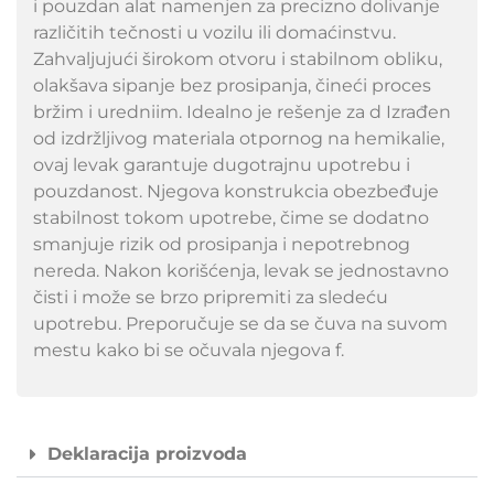
i pouzdan alat namenjen za precizno dolivanje
različitih tečnosti u vozilu ili domaćinstvu.
Zahvaljujući širokom otvoru i stabilnom obliku,
olakšava sipanje bez prosipanja, čineći proces
bržim i uredniim. Idealno je rešenje za d Izrađen
od izdržljivog materiala otpornog na hemikalie,
ovaj levak garantuje dugotrajnu upotrebu i
pouzdanost. Njegova konstrukcia obezbeđuje
stabilnost tokom upotrebe, čime se dodatno
smanjuje rizik od prosipanja i nepotrebnog
nereda. Nakon korišćenja, levak se jednostavno
čisti i može se brzo pripremiti za sledeću
upotrebu. Preporučuje se da se čuva na suvom
mestu kako bi se očuvala njegova f.
Deklaracija proizvoda