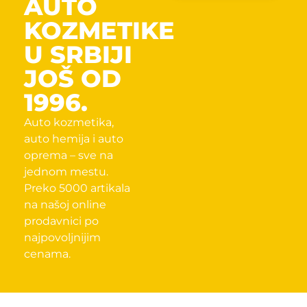
AUTO
KOZMETIKE
U SRBIJI
JOŠ OD
1996.
Auto kozmetika,
auto hemija i auto
oprema – sve na
jednom mestu.
Preko 5000 artikala
na našoj online
prodavnici po
najpovoljnijim
cenama.