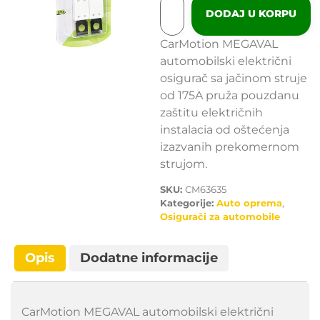
DODAJ U KORPU
CarMotion MEGAVAL
automobilski električni
osigurač sa jačinom struje
od 175A pruža pouzdanu
zaštitu električnih
instalacia od oštećenja
izazvanih prekomernom
strujom.
SKU:
CM63635
Kategorije:
Auto oprema
,
Osigurači za automobile
Opis
Dodatne informacije
CarMotion MEGAVAL automobilski električni