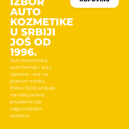
IZBOR
AUTO
KOZMETIKE
U SRBIJI
JOŠ OD
1996.
Auto kozmetika,
auto hemija i auto
oprema – sve na
jednom mestu.
Preko 5000 artikala
na našoj online
prodavnici po
najpovoljnijim
cenama.