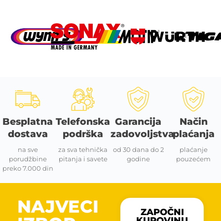
Besplatna
Telefonska
Garancija
Način
dostava
podrška
zadovoljstva
plaćanja
na sve
za sva tehnička
od 30 dana do 2
plaćanje
porudžbine
pitanja i savete
godine
pouzećem
preko 7.000 din
NAJVECI
ZAPOČNI
KUPOVINU