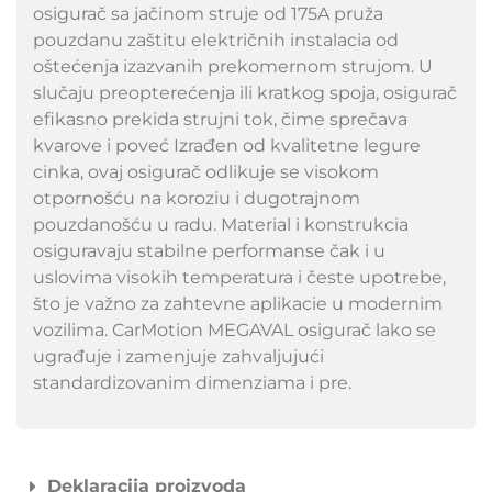
osigurač sa jačinom struje od 175A pruža
pouzdanu zaštitu električnih instalacia od
oštećenja izazvanih prekomernom strujom. U
slučaju preopterećenja ili kratkog spoja, osigurač
efikasno prekida strujni tok, čime sprečava
kvarove i poveć Izrađen od kvalitetne legure
cinka, ovaj osigurač odlikuje se visokom
otpornošću na koroziu i dugotrajnom
pouzdanošću u radu. Material i konstrukcia
osiguravaju stabilne performanse čak i u
uslovima visokih temperatura i česte upotrebe,
što je važno za zahtevne aplikacie u modernim
vozilima. CarMotion MEGAVAL osigurač lako se
ugrađuje i zamenjuje zahvaljujući
standardizovanim dimenziama i pre.
Deklaracija proizvoda