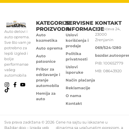
KATEGORIJE
SERVISNE
KONTAKT
PROIZVODA
INFORMACIJE
Miletićeva 24,
Auto delovi i
23000
Auto
Uslovi
auto oprema.
Zrenjanin
kozmetika
korišćenja i
Sve što vam je
prodaje
069/524-1280
potrebno za
Auto oprema
lepši izgled i
Politika
bazdar.autoopr
Auto
bolje
privatnosti
patosnice
PIB: 100652779
performanse
Uslovi
Pribor za
vašeg
MB: 08643920
isporuke
održavanje i
automobila
pranje
Način plaćanja
automobila
Reklamacije
Hemija za
O nama
auto
Kontakt
Sva prava zadržana © 2026
Cene na sajtu su iskazane u
Baždar doo – Izrada veb
dinarima sa uračunatim porezom, a