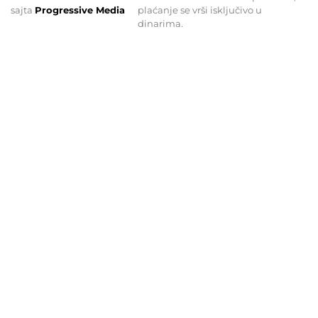
sajta
Progressive Media
plaćanje se vrši isključivo u
dinarima.