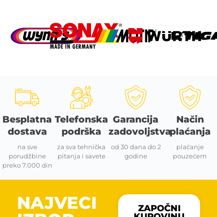
Besplatna
Telefonska
Garancija
Način
dostava
podrška
zadovoljstva
plaćanja
na sve
za sva tehnička
od 30 dana do 2
plaćanje
porudžbine
pitanja i savete
godine
pouzećem
preko 7.000 din
NAJVECI
ZAPOČNI
KUPOVINU