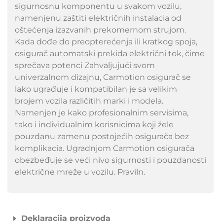
sigurnosnu komponentu u svakom vozilu,
namenjenu zaštiti električnih instalacia od
oštećenja izazvanih prekomernom strujom.
Kada dođe do preopterećenja ili kratkog spoja,
osigurač automatski prekida električni tok, čime
sprečava potenci Zahvaljujući svom
univerzalnom dizajnu, Carmotion osigurač se
lako ugrađuje i kompatibilan je sa velikim
brojem vozila različitih marki i modela.
Namenjen je kako profesionalnim servisima,
tako i individualnim korisnicima koji žele
pouzdanu zamenu postojećih osigurača bez
komplikacia. Ugradnjom Carmotion osigurača
obezbeđuje se veći nivo sigurnosti i pouzdanosti
električne mreže u vozilu. Praviln.
Deklaracija proizvoda