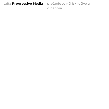
sajta
Progressive Media
plaćanje se vrši isključivo u
dinarima.