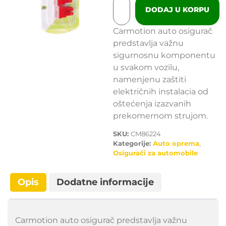
DODAJ U KORPU
Carmotion auto osigurač
predstavlja važnu
sigurnosnu komponentu
u svakom vozilu,
namenjenu zaštiti
električnih instalacia od
oštećenja izazvanih
prekomernom strujom.
SKU:
CM86224
Kategorije:
Auto oprema
,
Osigurači za automobile
Opis
Dodatne informacije
Carmotion auto osigurač predstavlja važnu