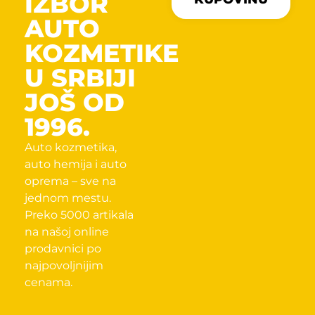
IZBOR
AUTO
KOZMETIKE
U SRBIJI
JOŠ OD
1996.
Auto kozmetika,
auto hemija i auto
oprema – sve na
jednom mestu.
Preko 5000 artikala
na našoj online
prodavnici po
najpovoljnijim
cenama.