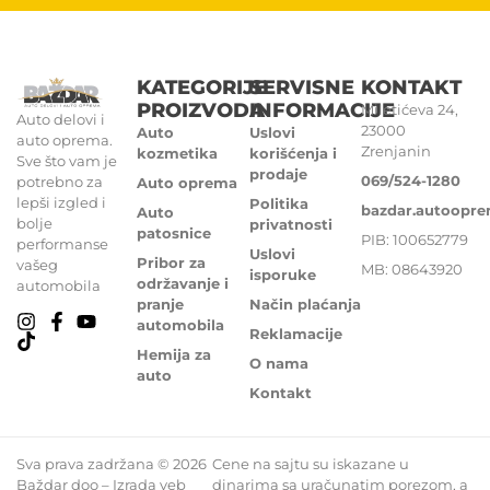
KATEGORIJE
SERVISNE
KONTAKT
PROIZVODA
INFORMACIJE
Miletićeva 24,
Auto delovi i
23000
Auto
Uslovi
auto oprema.
Zrenjanin
kozmetika
korišćenja i
Sve što vam je
prodaje
069/524-1280
potrebno za
Auto oprema
lepši izgled i
Politika
bazdar.autoopr
Auto
bolje
privatnosti
patosnice
PIB: 100652779
performanse
Uslovi
Pribor za
vašeg
MB: 08643920
isporuke
održavanje i
automobila
pranje
Način plaćanja
automobila
Reklamacije
Hemija za
O nama
auto
Kontakt
Sva prava zadržana © 2026
Cene na sajtu su iskazane u
Baždar doo – Izrada veb
dinarima sa uračunatim porezom, a