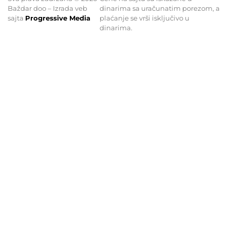
Baždar doo – Izrada veb
dinarima sa uračunatim porezom, a
sajta
Progressive Media
plaćanje se vrši isključivo u
dinarima.