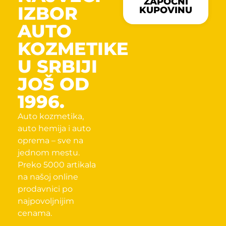
ZAPOČNI
IZBOR
KUPOVINU
AUTO
KOZMETIKE
U SRBIJI
JOŠ OD
1996.
Auto kozmetika,
auto hemija i auto
oprema – sve na
jednom mestu.
Preko 5000 artikala
na našoj online
prodavnici po
najpovoljnijim
cenama.