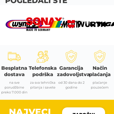
POGLEDALI STE
Besplatna
Telefonska
Garancija
Način
dostava
podrška
zadovoljstva
plaćanja
na sve
za sva tehnička
od 30 dana do 2
plaćanje
porudžbine
pitanja i savete
godine
pouzećem
preko 7.000 din
NAJVECI