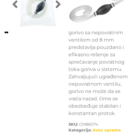
DODAJ U KORPU
CarMotion pumpa za
gorivo sa nepovratnim
ventilom od 8 mm
predstavlja pouzdano i
efikasno rešenje za
sprečavanje povratnog
toka goriva u sistemu.
Zahvaljujući ugrađenom
nepovratnom ventilu,
gorivo ne može da se
vraća nazad, čime se
obezbeđuje stabilan i
konstantan protok.
SKU:
CM86074
Kategorija:
Auto oprema