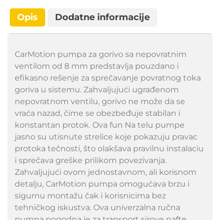
Opis
Dodatne informacije
CarMotion pumpa za gorivo sa nepovratnim
ventilom od 8 mm predstavlja pouzdano i
efikasno rešenje za sprečavanje povratnog toka
goriva u sistemu. Zahvaljujući ugrađenom
nepovratnom ventilu, gorivo ne može da se
vraća nazad, čime se obezbeđuje stabilan i
konstantan protok. Ova fun Na telu pumpe
jasno su utisnute strelice koje pokazuju pravac
protoka tečnosti, što olakšava pravilnu instalaciu
i sprečava greške prilikom povezivanja.
Zahvaljujući ovom jednostavnom, ali korisnom
detalju, CarMotion pumpa omogućava brzu i
sigurnu montažu čak i korisnicima bez
tehničkog iskustva. Ova univerzalna ručna
pumpa pogodna je za transport sirove nafte,