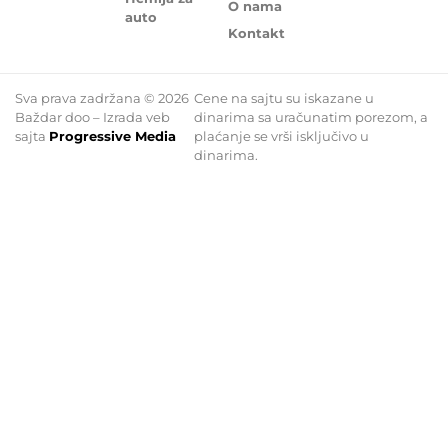
O nama
auto
Kontakt
Sva prava zadržana © 2026
Cene na sajtu su iskazane u
Baždar doo – Izrada veb
dinarima sa uračunatim porezom, a
sajta
Progressive Media
plaćanje se vrši isključivo u
dinarima.