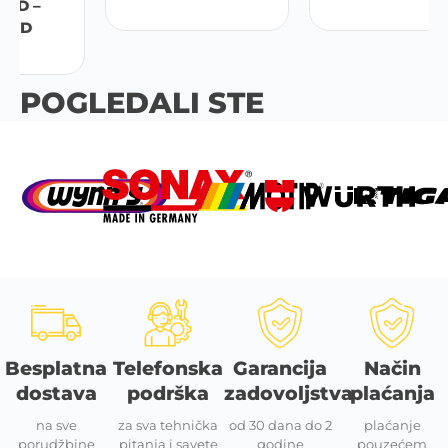
POGLEDALI STE
Besplatna
Telefonska
Garancija
Način
dostava
podrška
zadovoljstva
plaćanja
na sve
za sva tehnička
od 30 dana do 2
plaćanje
porudžbine
pitanja i savete
godine
pouzećem