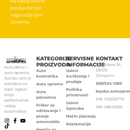
na našoj online
prodavnici po
najpovoljnijim
cenama.
KATEGORIJE
SERVISNE
KONTAKT
PROIZVODA
INFORMACIJE
Miletićeva 24,
Auto delovi i
23000
Auto
Uslovi
auto oprema.
Zrenjanin
kozmetika
korišćenja i
Sve što vam je
prodaje
069/524-1280
potrebno za
Auto oprema
lepši izgled i
Politika
bazdar.autoopr
Auto
bolje
privatnosti
patosnice
PIB: 100652779
performanse
Uslovi
Pribor za
vašeg
MB: 08643920
isporuke
održavanje i
automobila
pranje
Način plaćanja
automobila
Reklamacije
Hemija za