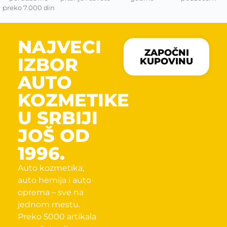
preko 7.000 din
NAJVECI
ZAPOČNI
IZBOR
KUPOVINU
AUTO
KOZMETIKE
U SRBIJI
JOŠ OD
1996.
Auto kozmetika,
auto hemija i auto
oprema – sve na
jednom mestu.
Preko 5000 artikala