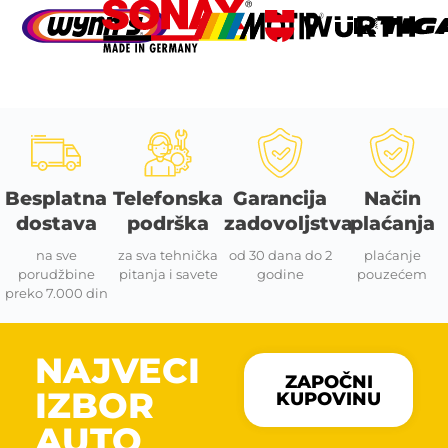
Besplatna
Telefonska
Garancija
Način
dostava
podrška
zadovoljstva
plaćanja
na sve
za sva tehnička
od 30 dana do 2
plaćanje
porudžbine
pitanja i savete
godine
pouzećem
preko 7.000 din
NAJVECI
ZAPOČNI
IZBOR
KUPOVINU
AUTO