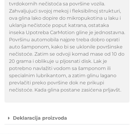
tvrdokornih nečistoća sa površine vozila.
Zahvaljujući svojoj mekoj i fleksibilnoj strukturi,
ova glina lako dopire do mikropukotina u laku i
uklanja nečistoće poput katrana, ostataka
inseka Upotreba CarMotion gline je jednostavna.
Površinu automobila najpre treba dobro oprati
auto šamponom, kako bi se uklonile površinske
nečistoće. Zatim se odvoji komad mase od 10 do
20 grama i oblikuje u pljosnati disk. Lak je
potrebno navlažiti vodom sa šamponom ili
specialnim lubrikantom, a zatim glinu lagano
prevlačiti preko površine dok ne prikupi
nečistoće. Kada glina postane zasićena prljavšt.
Deklaracija proizvoda