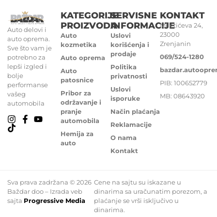
KATEGORIJE
SERVISNE
KONTAKT
PROIZVODA
INFORMACIJE
Miletićeva 24,
Auto delovi i
23000
Auto
Uslovi
auto oprema.
Zrenjanin
kozmetika
korišćenja i
Sve što vam je
prodaje
069/524-1280
potrebno za
Auto oprema
lepši izgled i
Politika
bazdar.autoopr
Auto
bolje
privatnosti
patosnice
PIB: 100652779
performanse
Uslovi
Pribor za
vašeg
MB: 08643920
isporuke
održavanje i
automobila
pranje
Način plaćanja
automobila
Reklamacije
Hemija za
O nama
auto
Kontakt
Sva prava zadržana © 2026
Cene na sajtu su iskazane u
Baždar doo – Izrada veb
dinarima sa uračunatim porezom, a
sajta
Progressive Media
plaćanje se vrši isključivo u
dinarima.