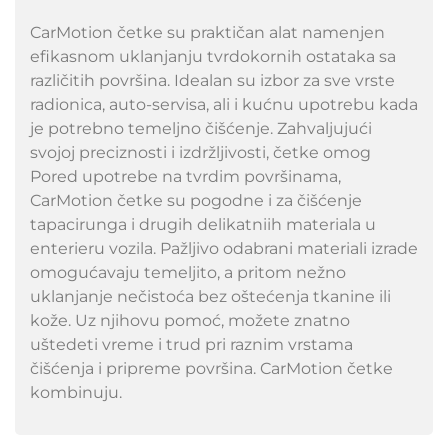
CarMotion četke su praktičan alat namenjen
efikasnom uklanjanju tvrdokornih ostataka sa
različitih površina. Idealan su izbor za sve vrste
radionica, auto-servisa, ali i kućnu upotrebu kada
je potrebno temeljno čišćenje. Zahvaljujući
svojoj preciznosti i izdržljivosti, četke omog
Pored upotrebe na tvrdim površinama,
CarMotion četke su pogodne i za čišćenje
tapacirunga i drugih delikatniih materiala u
enterieru vozila. Pažljivo odabrani materiali izrade
omogućavaju temeljito, a pritom nežno
uklanjanje nečistoća bez oštećenja tkanine ili
kože. Uz njihovu pomoć, možete znatno
uštedeti vreme i trud pri raznim vrstama
čišćenja i pripreme površina. CarMotion četke
kombinuju.