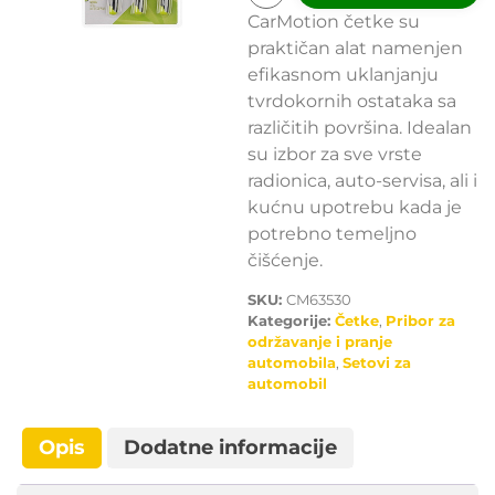
CarMotion četke su
praktičan alat namenjen
efikasnom uklanjanju
tvrdokornih ostataka sa
različitih površina. Idealan
su izbor za sve vrste
radionica, auto-servisa, ali i
kućnu upotrebu kada je
potrebno temeljno
čišćenje.
SKU:
CM63530
Kategorije:
Četke
,
Pribor za
održavanje i pranje
automobila
,
Setovi za
automobil
Opis
Dodatne informacije