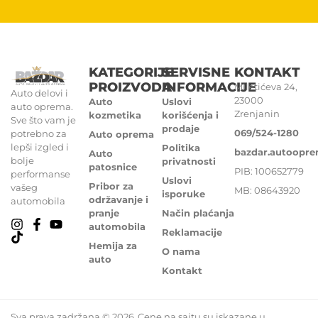
KATEGORIJE
SERVISNE
KONTAKT
PROIZVODA
INFORMACIJE
Miletićeva 24,
Auto delovi i
23000
Auto
Uslovi
auto oprema.
Zrenjanin
kozmetika
korišćenja i
Sve što vam je
prodaje
069/524-1280
potrebno za
Auto oprema
lepši izgled i
Politika
bazdar.autoopr
Auto
bolje
privatnosti
patosnice
PIB: 100652779
performanse
Uslovi
Pribor za
vašeg
MB: 08643920
isporuke
održavanje i
automobila
pranje
Način plaćanja
automobila
Reklamacije
Hemija za
O nama
auto
Kontakt
Sva prava zadržana © 2026
Cene na sajtu su iskazane u