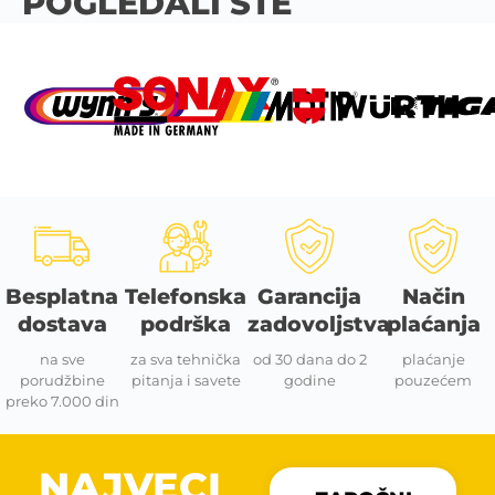
POGLEDALI STE
Besplatna
Telefonska
Garancija
Način
dostava
podrška
zadovoljstva
plaćanja
na sve
za sva tehnička
od 30 dana do 2
plaćanje
porudžbine
pitanja i savete
godine
pouzećem
preko 7.000 din
NAJVECI