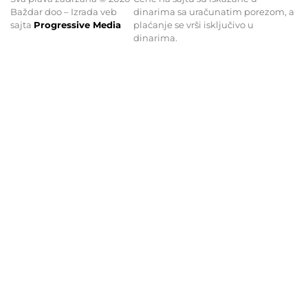
Baždar doo – Izrada veb
dinarima sa uračunatim porezom, a
sajta
Progressive Media
plaćanje se vrši isključivo u
dinarima.