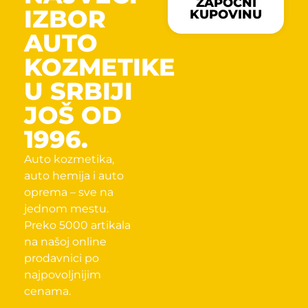
ZAPOČNI
IZBOR
KUPOVINU
AUTO
KOZMETIKE
U SRBIJI
JOŠ OD
1996.
Auto kozmetika,
auto hemija i auto
oprema – sve na
jednom mestu.
Preko 5000 artikala
na našoj online
prodavnici po
najpovoljnijim
cenama.