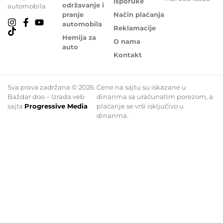
isporuke
održavanje i
automobila
pranje
Način plaćanja
automobila
Reklamacije
Hemija za
O nama
auto
Kontakt
Sva prava zadržana © 2026
Cene na sajtu su iskazane u
Baždar doo – Izrada veb
dinarima sa uračunatim porezom, a
sajta
Progressive Media
plaćanje se vrši isključivo u
dinarima.