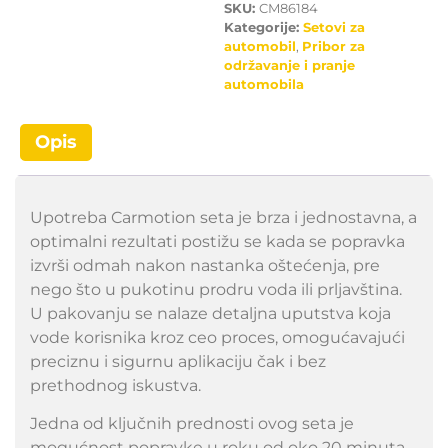
SKU:
CM86184
Kategorije:
Setovi za
automobil
,
Pribor za
održavanje i pranje
automobila
Opis
Upotreba Carmotion seta je brza i jednostavna, a
optimalni rezultati postižu se kada se popravka
izvrši odmah nakon nastanka oštećenja, pre
nego što u pukotinu prodru voda ili prljavština.
U pakovanju se nalaze detaljna uputstva koja
vode korisnika kroz ceo proces, omogućavajući
preciznu i sigurnu aplikaciju čak i bez
prethodnog iskustva.
Jedna od ključnih prednosti ovog seta je
mogućnost popravke u roku od oko 20 minuta,