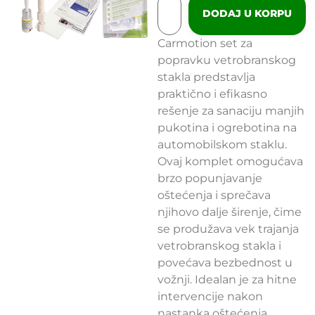
DODAJ U KORPU
Carmotion set za
popravku vetrobranskog
stakla predstavlja
praktično i efikasno
rešenje za sanaciju manjih
pukotina i ogrebotina na
automobilskom staklu.
Ovaj komplet omogućava
brzo popunjavanje
oštećenja i sprečava
njihovo dalje širenje, čime
se produžava vek trajanja
vetrobranskog stakla i
povećava bezbednost u
vožnji. Idealan je za hitne
intervencije nakon
nastanka oštećenja.