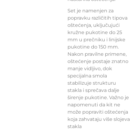
Set je namenjen za
popravku različitih tipova
oštećenja, uključujući
kružne pukotine do 25
mm u prečniku i linijske
pukotine do 150 mm.
Nakon pravilne primene,
oštećenje postaje znatno
manje vidljivo, dok
specijalna smola
stabilizuje strukturu
stakla i sprečava dalje
širenje pukotine. Važno je
napomenuti da kit ne
može popraviti oštećenja
koja zahvataju više slojeva
stakla