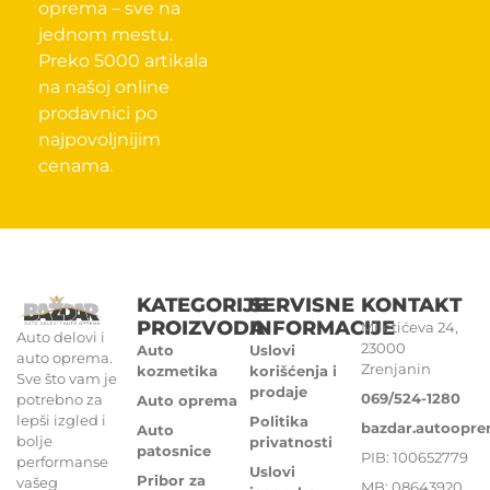
oprema – sve na
jednom mestu.
Preko 5000 artikala
na našoj online
prodavnici po
najpovoljnijim
cenama.
KATEGORIJE
SERVISNE
KONTAKT
PROIZVODA
INFORMACIJE
Miletićeva 24,
Auto delovi i
23000
Auto
Uslovi
auto oprema.
Zrenjanin
kozmetika
korišćenja i
Sve što vam je
prodaje
069/524-1280
potrebno za
Auto oprema
lepši izgled i
Politika
bazdar.autoopr
Auto
bolje
privatnosti
patosnice
PIB: 100652779
performanse
Uslovi
Pribor za
vašeg
MB: 08643920