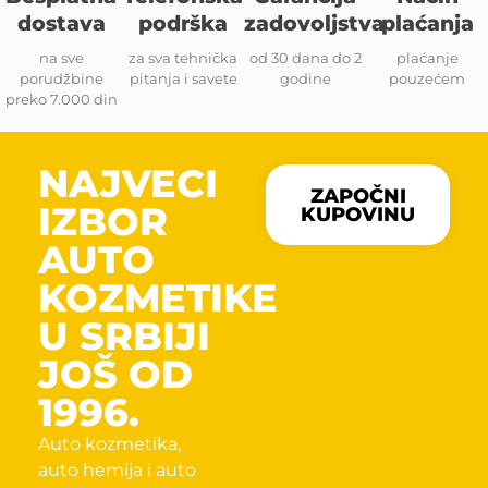
dostava
podrška
zadovoljstva
plaćanja
na sve
za sva tehnička
od 30 dana do 2
plaćanje
porudžbine
pitanja i savete
godine
pouzećem
preko 7.000 din
NAJVECI
ZAPOČNI
IZBOR
KUPOVINU
AUTO
KOZMETIKE
U SRBIJI
JOŠ OD
1996.
Auto kozmetika,
auto hemija i auto