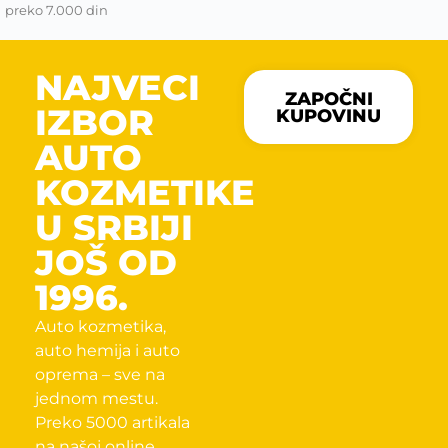
preko 7.000 din
NAJVECI
ZAPOČNI
IZBOR
KUPOVINU
AUTO
KOZMETIKE
U SRBIJI
JOŠ OD
1996.
Auto kozmetika,
auto hemija i auto
oprema – sve na
jednom mestu.
Preko 5000 artikala
na našoj online