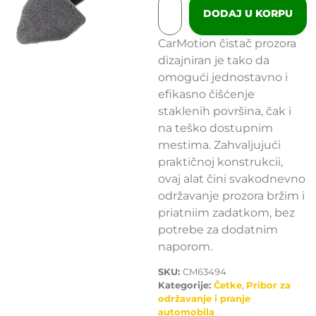
DODAJ U KORPU
CarMotion čistač prozora
dizajniran je tako da
omogući jednostavno i
efikasno čišćenje
staklenih površina, čak i
na teško dostupnim
mestima. Zahvaljujući
praktičnoj konstrukcii,
ovaj alat čini svakodnevno
održavanje prozora bržim i
priatniim zadatkom, bez
potrebe za dodatnim
naporom.
SKU:
CM63494
Kategorije:
Četke
,
Pribor za
održavanje i pranje
automobila