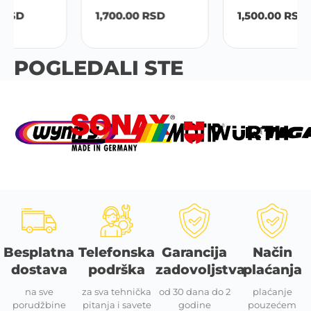
1,700.00
RSD
1,500.00
RSD
POGLEDALI STE
Besplatna
Telefonska
Garancija
Način
dostava
podrška
zadovoljstva
plaćanja
na sve
za sva tehnička
od 30 dana do 2
plaćanje
porudžbine
pitanja i savete
godine
pouzećem