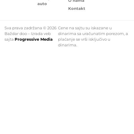
O nama
auto
Kontakt
Sva prava zadržana © 2026
Cene na sajtu su iskazane u
Baždar doo – Izrada veb
dinarima sa uračunatim porezom, a
sajta
Progressive Media
plaćanje se vrši isključivo u
dinarima.