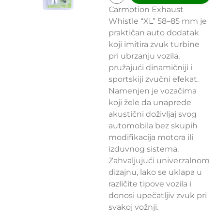
Carmotion Exhaust
Whistle “XL” 58–85 mm je
praktičan auto dodatak
koji imitira zvuk turbine
pri ubrzanju vozila,
pružajući dinamičniji i
sportskiji zvučni efekat.
Namenjen je vozačima
koji žele da unaprede
akustični doživljaj svog
automobila bez skupih
modifikacija motora ili
izduvnog sistema.
Zahvaljujući univerzalnom
dizajnu, lako se uklapa u
različite tipove vozila i
donosi upečatljiv zvuk pri
svakoj vožnji.