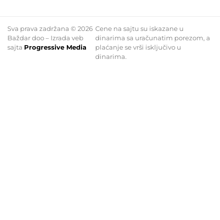
Sva prava zadržana © 2026
Cene na sajtu su iskazane u
Baždar doo – Izrada veb
dinarima sa uračunatim porezom, a
sajta
Progressive Media
plaćanje se vrši isključivo u
dinarima.