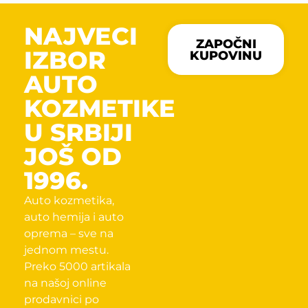
NAJVECI
ZAPOČNI
IZBOR
KUPOVINU
AUTO
KOZMETIKE
U SRBIJI
JOŠ OD
1996.
Auto kozmetika,
auto hemija i auto
oprema – sve na
jednom mestu.
Preko 5000 artikala
na našoj online
prodavnici po