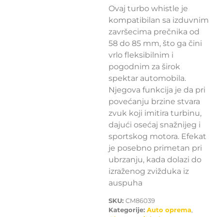
Ovaj turbo whistle je
kompatibilan sa izduvnim
završecima prečnika od
58 do 85 mm, što ga čini
vrlo fleksibilnim i
pogodnim za širok
spektar automobila.
Njegova funkcija je da pri
povećanju brzine stvara
zvuk koji imitira turbinu,
dajući osećaj snažnijeg i
sportskog motora. Efekat
je posebno primetan pri
ubrzanju, kada dolazi do
izraženog zvižduka iz
auspuha
SKU:
CM86039
Kategorije:
Auto oprema
,