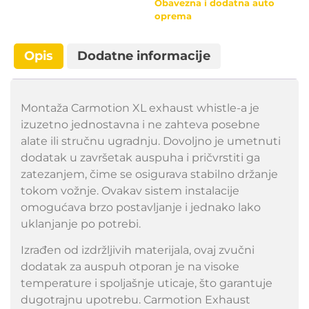
Obavezna i dodatna auto
oprema
Opis
Dodatne informacije
Montaža Carmotion XL exhaust whistle-a je
izuzetno jednostavna i ne zahteva posebne
alate ili stručnu ugradnju. Dovoljno je umetnuti
dodatak u završetak auspuha i pričvrstiti ga
zatezanjem, čime se osigurava stabilno držanje
tokom vožnje. Ovakav sistem instalacije
omogućava brzo postavljanje i jednako lako
uklanjanje po potrebi.
Izrađen od izdržljivih materijala, ovaj zvučni
dodatak za auspuh otporan je na visoke
temperature i spoljašnje uticaje, što garantuje
dugotrajnu upotrebu. Carmotion Exhaust