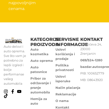
najpovoljnijim
cenama.
KATEGORIJE
SERVISNE
KONTAKT
PROIZVODA
INFORMACIJE
Miletićeva 24,
Auto delovi i
23000
Auto
Uslovi
auto oprema.
Zrenjanin
kozmetika
korišćenja i
Sve što vam je
prodaje
069/524-1280
potrebno za
Auto oprema
lepši izgled i
Politika
bazdar.autoopr
Auto
bolje
privatnosti
patosnice
PIB: 100652779
performanse
Uslovi
Pribor za
vašeg
MB: 08643920
isporuke
održavanje i
automobila
pranje
Način plaćanja
automobila
Reklamacije
Hemija za
O nama
auto
Kontakt