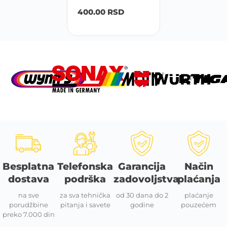
400.00
RSD
Besplatna
Telefonska
Garancija
Način
dostava
podrška
zadovoljstva
plaćanja
na sve
za sva tehnička
od 30 dana do 2
plaćanje
porudžbine
pitanja i savete
godine
pouzećem
preko 7.000 din