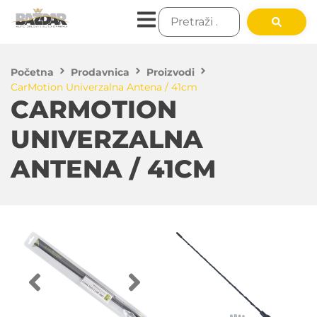
Početna
Prodavnica
Proizvodi
CarMotion Univerzalna Antena / 41cm
CARMOTION
UNIVERZALNA
ANTENA / 41CM
550.00
RSD
DODAJ U KORPU