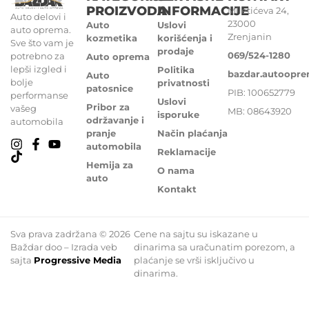
PROIZVODA
INFORMACIJE
Miletićeva 24,
Auto delovi i
23000
Auto
Uslovi
auto oprema.
Zrenjanin
kozmetika
korišćenja i
Sve što vam je
prodaje
069/524-1280
potrebno za
Auto oprema
lepši izgled i
Politika
bazdar.autoopr
Auto
bolje
privatnosti
patosnice
PIB: 100652779
performanse
Uslovi
Pribor za
vašeg
MB: 08643920
isporuke
održavanje i
automobila
pranje
Način plaćanja
automobila
Reklamacije
Hemija za
O nama
auto
Kontakt
Sva prava zadržana © 2026
Cene na sajtu su iskazane u
Baždar doo – Izrada veb
dinarima sa uračunatim porezom, a
sajta
Progressive Media
plaćanje se vrši isključivo u
dinarima.