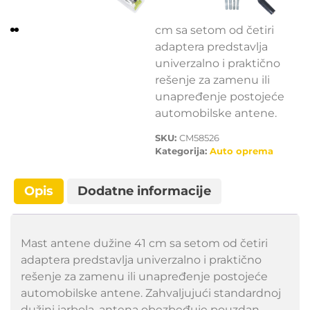
Mast antene dužine 41
cm sa setom od četiri
adaptera predstavlja
univerzalno i praktično
rešenje za zamenu ili
unapređenje postojeće
automobilske antene.
SKU:
CM58526
Kategorija:
Auto oprema
Opis
Dodatne informacije
Mast antene dužine 41 cm sa setom od četiri
adaptera predstavlja univerzalno i praktično
rešenje za zamenu ili unapređenje postojeće
automobilske antene. Zahvaljujući standardnoj
dužini jarbola, antena obezbeđuje pouzdan