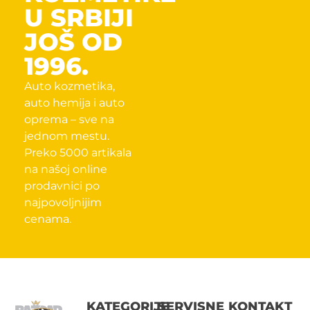
U SRBIJI
JOŠ OD
1996.
Auto kozmetika,
auto hemija i auto
oprema – sve na
jednom mestu.
Preko 5000 artikala
na našoj online
prodavnici po
najpovoljnijim
cenama.
KATEGORIJE
SERVISNE
KONTAKT