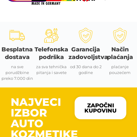
Besplatna
Telefonska
Garancija
Način
dostava
podrška
zadovoljstva
plaćanja
na sve
za sva tehnička
od 30 dana do 2
plaćanje
porudžbine
pitanja i savete
godine
pouzećem
preko 7.000 din
NAJVECI
ZAPOČNI
IZBOR
KUPOVINU
AUTO
KOZMETIKE