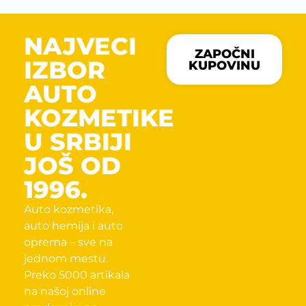
NAJVECI
ZAPOČNI
IZBOR
KUPOVINU
AUTO
KOZMETIKE
U SRBIJI
JOŠ OD
1996.
Auto kozmetika,
auto hemija i auto
oprema – sve na
jednom mestu.
Preko 5000 artikala
na našoj online