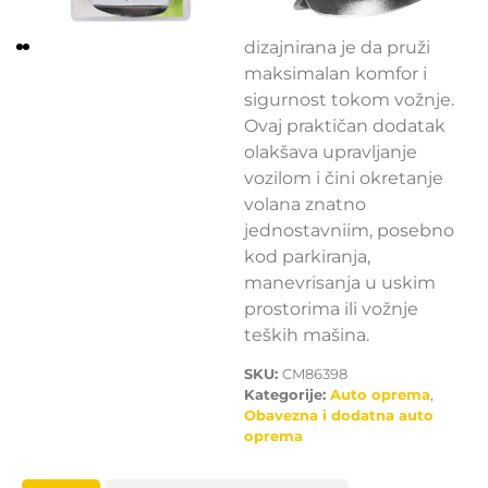
CarMotion ručica za volan
dizajnirana je da pruži
maksimalan komfor i
sigurnost tokom vožnje.
Ovaj praktičan dodatak
olakšava upravljanje
vozilom i čini okretanje
volana znatno
jednostavniim, posebno
kod parkiranja,
manevrisanja u uskim
prostorima ili vožnje
teških mašina.
SKU:
CM86398
Kategorije:
Auto oprema
,
Obavezna i dodatna auto
oprema