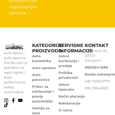
prodavnici po
najpovoljnijim
cenama.
KATEGORIJE
SERVISNE
KONTAKT
PROIZVODA
INFORMACIJE
Miletićeva 24,
Auto delovi i
23000
Auto
Uslovi
auto oprema.
Zrenjanin
kozmetika
korišćenja i
Sve što vam je
prodaje
069/524-1280
potrebno za
Auto oprema
lepši izgled i
Politika
bazdar.autoopr
Auto
bolje
privatnosti
patosnice
PIB: 100652779
performanse
Uslovi
Pribor za
vašeg
MB: 08643920
isporuke
održavanje i
automobila
pranje
Način plaćanja
automobila
Reklamacije
Hemija za
O nama
auto