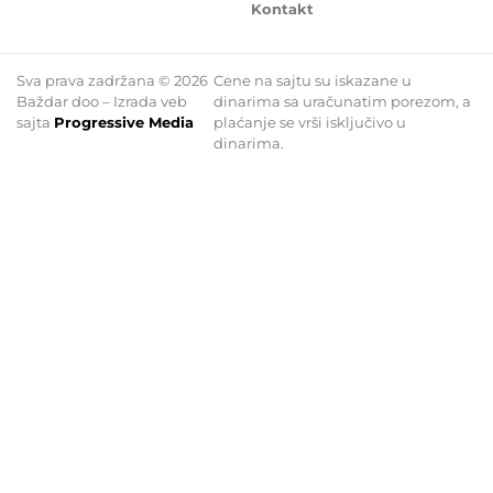
Kontakt
Sva prava zadržana © 2026
Cene na sajtu su iskazane u
Baždar doo – Izrada veb
dinarima sa uračunatim porezom, a
sajta
Progressive Media
plaćanje se vrši isključivo u
dinarima.