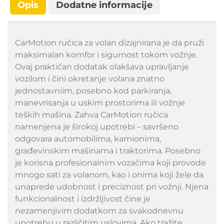
Opis
Dodatne informacije
CarMotion ručica za volan dizajnirana je da pruži
maksimalan komfor i sigurnost tokom vožnje.
Ovaj praktičan dodatak olakšava upravljanje
vozilom i čini okretanje volana znatno
jednostavniim, posebno kod parkiranja,
manevrisanja u uskim prostorima ili vožnje
teških mašina. Zahva CarMotion ručica
namenjena je širokoj upotrebi – savršeno
odgovara automobilima, kamionima,
građevinskim mašinama i traktorima. Posebno
je korisna profesionalnim vozačima koji provode
mnogo sati za volanom, kao i onima koji žele da
unaprede udobnost i preciznost pri vožnji. Njena
funkcionalnost i izdržljivost čine je
nezamenjivim dodatkom za svakodnevnu
upotrebu u različitim uslovima. Ako tražite.