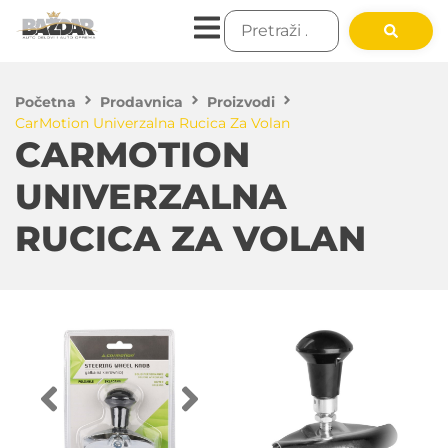
Početna
Prodavnica
Proizvodi
CarMotion Univerzalna Rucica Za Volan
CARMOTION
UNIVERZALNA
RUCICA ZA VOLAN
900.00
RSD
DODAJ U KORPU