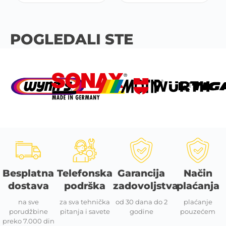
POGLEDALI STE
Besplatna
Telefonska
Garancija
Način
dostava
podrška
zadovoljstva
plaćanja
na sve
za sva tehnička
od 30 dana do 2
plaćanje
porudžbine
pitanja i savete
godine
pouzećem
preko 7.000 din