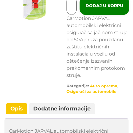
DODAJ U KORPU
CarMotion JAPVAL
automobilski električni
osigurač sa jačinom struje
od 50A pruža pouzdanu
zaštitu električnih
instalacia u vozilu od
oštećenja izazvanih
prekomernim protokom
struje.
Kategorije:
Auto oprema
,
Osigurači za automobile
Opis
Dodatne informacije
CarMotion JAPVAL automobilski električni