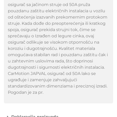
osigurač sa jačinom struje od 50A pruža
pouzdanu zaštitu električnih instalacia u vozilu
od oštećenja izazvanih prekomernim protokom
struje. Kada dođe do preopterećenja ili kratkog
spoja, osigurač prekida strujni tok, čime se
sprečavaju o Izrađen od legure cinka, ovaj
osigurač odlikuje se visokom otpornošću na
koroziu i dugotrajnošću. Kvalitet materiala
omogućava stabilan rad i pouzdanu zaštitu čak i
u zahtevnim uslovima rada, što doprinosi
dugotrajnosti i sigurnosti električnih instalacia.
CarMotion JAPVAL osigurač od 50A lako se
ugrađuje i zamenjuje zahvaljujući
standardizovanim dimenziama i preciznoj izradi.
Pogodan je za pr.
Deklaracija proizvoda