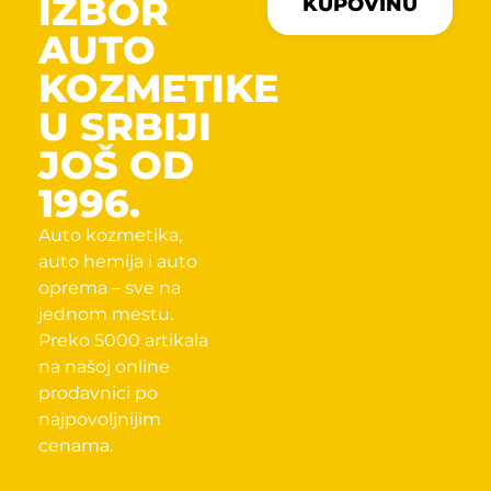
IZBOR
KUPOVINU
AUTO
KOZMETIKE
U SRBIJI
JOŠ OD
1996.
Auto kozmetika,
auto hemija i auto
oprema – sve na
jednom mestu.
Preko 5000 artikala
na našoj online
prodavnici po
najpovoljnijim
cenama.