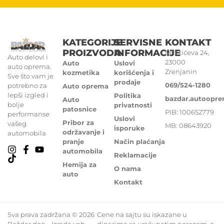
KATEGORIJE
SERVISNE
KONTAKT
PROIZVODA
INFORMACIJE
Miletićeva 24,
Auto delovi i
23000
Auto
Uslovi
auto oprema.
Zrenjanin
kozmetika
korišćenja i
Sve što vam je
prodaje
069/524-1280
potrebno za
Auto oprema
lepši izgled i
Politika
bazdar.autoopr
Auto
bolje
privatnosti
patosnice
PIB: 100652779
performanse
Uslovi
Pribor za
vašeg
MB: 08643920
isporuke
održavanje i
automobila
pranje
Način plaćanja
automobila
Reklamacije
Hemija za
O nama
auto
Kontakt
Sva prava zadržana © 2026
Cene na sajtu su iskazane u
Baždar doo – Izrada veb
dinarima sa uračunatim porezom, a