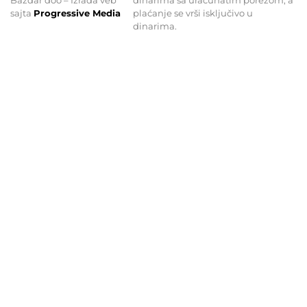
sajta
Progressive Media
plaćanje se vrši isključivo u
dinarima.