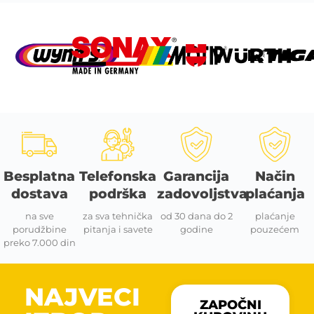
Besplatna
Telefonska
Garancija
Način
dostava
podrška
zadovoljstva
plaćanja
na sve
za sva tehnička
od 30 dana do 2
plaćanje
porudžbine
pitanja i savete
godine
pouzećem
preko 7.000 din
NAJVECI
ZAPOČNI