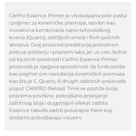
CarPro Essence Primer je visokosjajna polir pasta
i prajmer za keramičke premaze, razvien kao
inovativna kombinacia nano-tehnološkog
kvarca (Quartz), izdržljivih smola i finih polirnih
abraziva. Ovaj proizvod predstavlja jedinstven
pristup poliranju i pripremi laka, jer uz viso Jedna
od ključnih prednosti CarPro Essence Primer
proizvoda je njegova sposobnost da funkcioniše
kao prajmer pre nanošenja keramičkih premaza
kao što je C. Quartz, ili drugih zaštitnih proizvoda
poput CARPRO Reload. Time se postiže bolja
priprema površine, poboljšano prianjanje
zaštitnog sloja i dugotrajnii efekat zaštite.
Essence takođe sadrži polutrajne filere koji
dodatno poboljšavaju vizuelni.