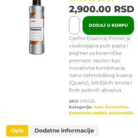
2,900.00
RSD
DODAJ U KORPU
CarPro Essence Primer je
visokosjajna polir pasta i
prajmer za keramičke
premaze, razvien kao
inovativna kombinacia
nano-tehnološkog kvarca
(Quartz), izdržljivih smola i
finih polirnih abraziva.
SKU:
CPES25
Kategorije:
Auto Kozmetika
,
Keramicka zaštita automobila
Opis
Dodatne informacije