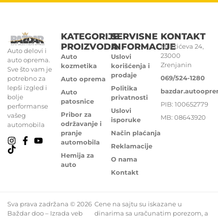
KATEGORIJE
SERVISNE
KONTAKT
PROIZVODA
INFORMACIJE
Miletićeva 24,
Auto delovi i
23000
Auto
Uslovi
auto oprema.
Zrenjanin
kozmetika
korišćenja i
Sve što vam je
prodaje
069/524-1280
potrebno za
Auto oprema
lepši izgled i
Politika
bazdar.autoopr
Auto
bolje
privatnosti
patosnice
PIB: 100652779
performanse
Uslovi
Pribor za
vašeg
MB: 08643920
isporuke
održavanje i
automobila
pranje
Način plaćanja
automobila
Reklamacije
Hemija za
O nama
auto
Kontakt
Sva prava zadržana © 2026
Cene na sajtu su iskazane u
Baždar doo – Izrada veb
dinarima sa uračunatim porezom, a