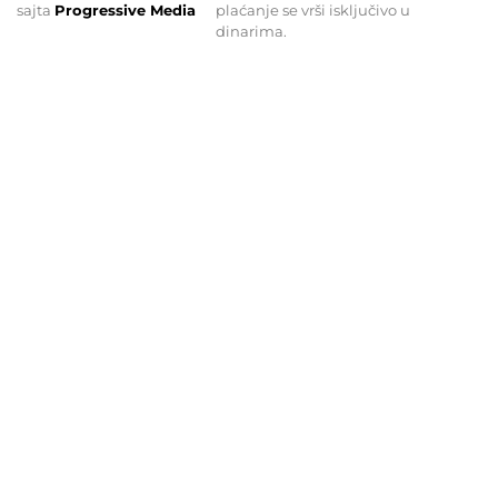
sajta
Progressive Media
plaćanje se vrši isključivo u
dinarima.