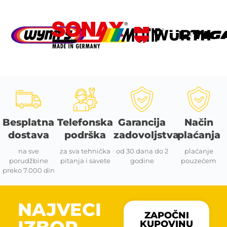
Besplatna
Telefonska
Garancija
Način
dostava
podrška
zadovoljstva
plaćanja
na sve
za sva tehnička
od 30 dana do 2
plaćanje
porudžbine
pitanja i savete
godine
pouzećem
preko 7.000 din
NAJVECI
ZAPOČNI
KUPOVINU