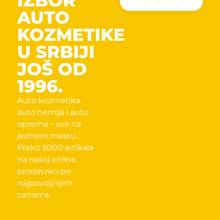
IZBOR
AUTO
KOZMETIKE
U SRBIJI
JOŠ OD
1996.
Auto kozmetika,
auto hemija i auto
oprema – sve na
jednom mestu.
Preko 5000 artikala
na našoj online
prodavnici po
najpovoljnijim
cenama.