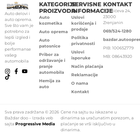
KATEGORIJE
SERVISNE
KONTAKT
PROIZVODA
INFORMACIJE
Miletićeva 24,
Auto delovi i
23000
Auto
Uslovi
auto oprema.
Zrenjanin
kozmetika
korišćenja i
Sve što vam je
prodaje
069/524-1280
potrebno za
Auto oprema
lepši izgled i
Politika
bazdar.autoopr
Auto
bolje
privatnosti
patosnice
PIB: 100652779
performanse
Uslovi
Pribor za
vašeg
MB: 08643920
isporuke
održavanje i
automobila
pranje
Način plaćanja
automobila
Reklamacije
Hemija za
O nama
auto
Kontakt
Sva prava zadržana © 2026
Cene na sajtu su iskazane u
Baždar doo – Izrada veb
dinarima sa uračunatim porezom, a
sajta
Progressive Media
plaćanje se vrši isključivo u
dinarima.