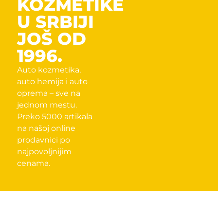
KOZMETIKE
U SRBIJI
JOŠ OD
1996.
Auto kozmetika,
auto hemija i auto
oprema – sve na
jednom mestu.
Preko 5000 artikala
na našoj online
prodavnici po
najpovoljnijim
cenama.