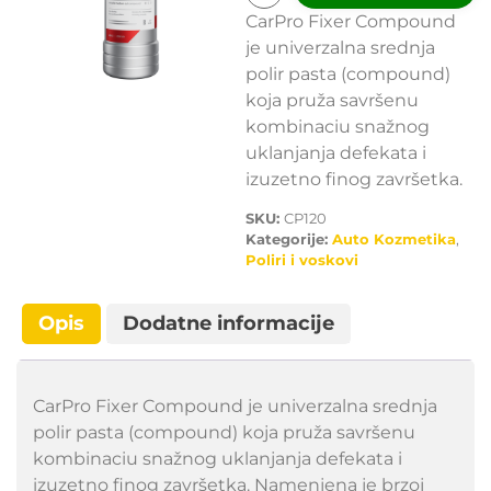
CarPro Fixer Compound
je univerzalna srednja
polir pasta (compound)
koja pruža savršenu
kombinaciu snažnog
uklanjanja defekata i
izuzetno finog završetka.
SKU:
CP120
Kategorije:
Auto Kozmetika
,
Poliri i voskovi
Opis
Dodatne informacije
CarPro Fixer Compound je univerzalna srednja
polir pasta (compound) koja pruža savršenu
kombinaciu snažnog uklanjanja defekata i
izuzetno finog završetka. Namenjena je brzoj