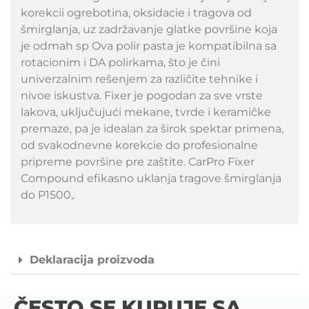
korekcii ogrebotina, oksidacie i tragova od
šmirglanja, uz zadržavanje glatke površine koja
je odmah sp Ova polir pasta je kompatibilna sa
rotacionim i DA polirkama, što je čini
univerzalnim rešenjem za različite tehnike i
nivoe iskustva. Fixer je pogodan za sve vrste
lakova, uključujući mekane, tvrde i keramičke
premaze, pa je idealan za širok spektar primena,
od svakodnevne korekcie do profesionalne
pripreme površine pre zaštite. CarPro Fixer
Compound efikasno uklanja tragove šmirglanja
do P1500,.
Deklaracija proizvoda
ČESTO SE KUPUJE SA