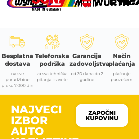
Besplatna
Telefonska
Garancija
Način
dostava
podrška
zadovoljstva
plaćanja
na sve
za sva tehnička
od 30 dana do 2
plaćanje
porudžbine
pitanja i savete
godine
pouzećem
preko 7.000 din
NAJVECI
ZAPOČNI
IZBOR
KUPOVINU
AUTO