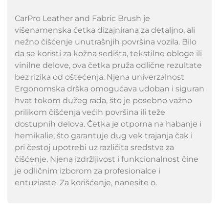
CarPro Leather and Fabric Brush je
višenamenska četka dizajnirana za detaljno, ali
nežno čišćenje unutrašnjih površina vozila. Bilo
da se koristi za kožna sedišta, tekstilne obloge ili
vinilne delove, ova četka pruža odlične rezultate
bez rizika od oštećenja. Njena univerzalnost
Ergonomska drška omogućava udoban i siguran
hvat tokom dužeg rada, što je posebno važno
prilikom čišćenja većih površina ili teže
dostupnih delova. Četka je otporna na habanje i
hemikalie, što garantuje dug vek trajanja čak i
pri čestoj upotrebi uz različita sredstva za
čišćenje. Njena izdržljivost i funkcionalnost čine
je odličnim izborom za profesionalce i
entuziaste. Za korišćenje, nanesite o.