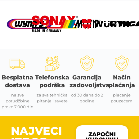
Besplatna
Telefonska
Garancija
Način
dostava
podrška
zadovoljstva
plaćanja
na sve
za sva tehnička
od 30 dana do 2
plaćanje
porudžbine
pitanja i savete
godine
pouzećem
preko 7.000 din
NAJVECI
ZAPOČNI