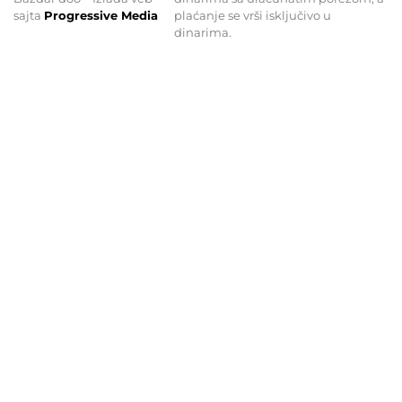
sajta
Progressive Media
plaćanje se vrši isključivo u
dinarima.