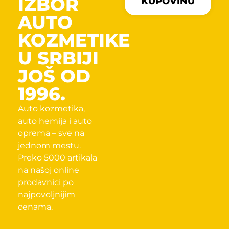
IZBOR
KUPOVINU
AUTO
KOZMETIKE
U SRBIJI
JOŠ OD
1996.
Auto kozmetika,
auto hemija i auto
oprema – sve na
jednom mestu.
Preko 5000 artikala
na našoj online
prodavnici po
najpovoljnijim
cenama.