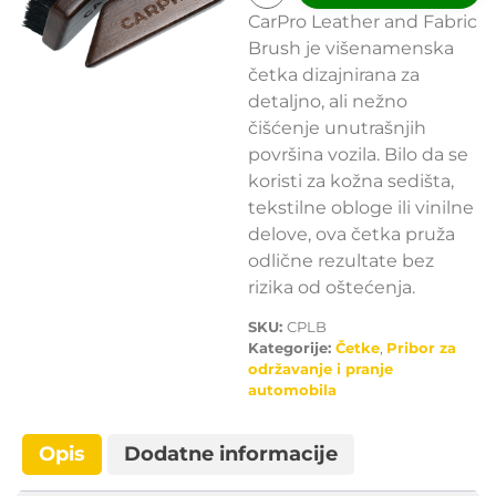
CarPro Leather and Fabric
Brush je višenamenska
četka dizajnirana za
detaljno, ali nežno
čišćenje unutrašnjih
površina vozila. Bilo da se
koristi za kožna sedišta,
tekstilne obloge ili vinilne
delove, ova četka pruža
odlične rezultate bez
rizika od oštećenja.
SKU:
CPLB
Kategorije:
Četke
,
Pribor za
održavanje i pranje
automobila
Opis
Dodatne informacije