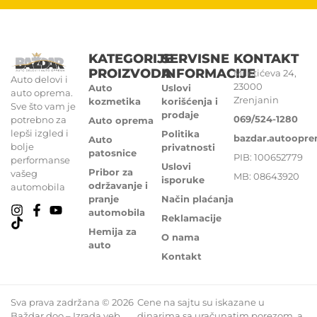
KATEGORIJE
SERVISNE
KONTAKT
PROIZVODA
INFORMACIJE
Miletićeva 24,
Auto delovi i
23000
Auto
Uslovi
auto oprema.
Zrenjanin
kozmetika
korišćenja i
Sve što vam je
prodaje
069/524-1280
potrebno za
Auto oprema
lepši izgled i
Politika
bazdar.autoopr
Auto
bolje
privatnosti
patosnice
PIB: 100652779
performanse
Uslovi
Pribor za
vašeg
MB: 08643920
isporuke
održavanje i
automobila
pranje
Način plaćanja
automobila
Reklamacije
Hemija za
O nama
auto
Kontakt
Sva prava zadržana © 2026
Cene na sajtu su iskazane u
Baždar doo – Izrada veb
dinarima sa uračunatim porezom, a