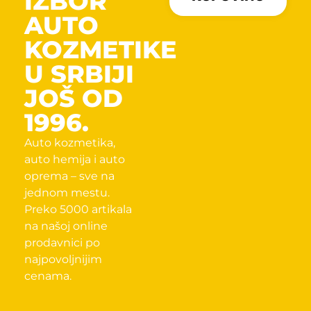
IZBOR
AUTO
KOZMETIKE
U SRBIJI
JOŠ OD
1996.
Auto kozmetika,
auto hemija i auto
oprema – sve na
jednom mestu.
Preko 5000 artikala
na našoj online
prodavnici po
najpovoljnijim
cenama.