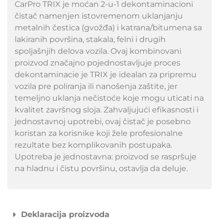
CarPro TRIX je moćan 2-u-1 dekontaminacioni
čistač namenjen istovremenom uklanjanju
metalnih čestica (gvožđa) i katrana/bitumena sa
lakiranih površina, stakala, felni i drugih
spoljašnjih delova vozila. Ovaj kombinovani
proizvod značajno pojednostavljuje proces
dekontaminacie je TRIX je idealan za pripremu
vozila pre poliranja ili nanošenja zaštite, jer
temeljno uklanja nečistoće koje mogu uticati na
kvalitet završnog sloja. Zahvaljujući efikasnosti i
jednostavnoj upotrebi, ovaj čistač je posebno
koristan za korisnike koji žele profesionalne
rezultate bez komplikovanih postupaka.
Upotreba je jednostavna: proizvod se raspršuje
na hladnu i čistu površinu, ostavlja da deluje.
Deklaracija proizvoda