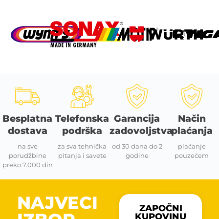
Besplatna
Telefonska
Garancija
Način
dostava
podrška
zadovoljstva
plaćanja
na sve
za sva tehnička
od 30 dana do 2
plaćanje
porudžbine
pitanja i savete
godine
pouzećem
preko 7.000 din
NAJVECI
ZAPOČNI
KUPOVINU