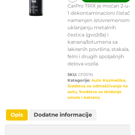
CarPro TRIX je moćan 2-u-
1 dekontaminacioni čistač
namenjen istovremenom
uklanjanju metalnih
čestica (gvožđa) i
katrana/bitumena sa
lakiranih površina, stakala,
felni i drugih spoljašnjih
delova vozila.
SKU:
CP201N
Kategorije:
Auto Kozmetika
,
Sredstva za odmašćivanje na
autu
,
Sredstva za skidanje
smole i katrana
Opis
Dodatne informacije