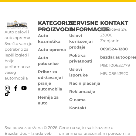
KATEGORIJE
SERVISNE
KONTAKT
PROIZVODA
INFORMACIJE
Miletićeva 24,
Auto delovi i
23000
Auto
Uslovi
auto oprema.
Zrenjanin
kozmetika
korišćenja i
Sve što vam je
prodaje
069/524-1280
potrebno za
Auto oprema
lepši izgled i
Politika
bazdar.autoopr
Auto
bolje
privatnosti
patosnice
PIB: 100652779
performanse
Uslovi
Pribor za
vašeg
MB: 08643920
isporuke
održavanje i
automobila
pranje
Način plaćanja
automobila
Reklamacije
Hemija za
O nama
auto
Kontakt
Sva prava zadržana © 2026
Cene na sajtu su iskazane u
Baždar doo – Izrada veb
dinarima sa uračunatim porezom, a