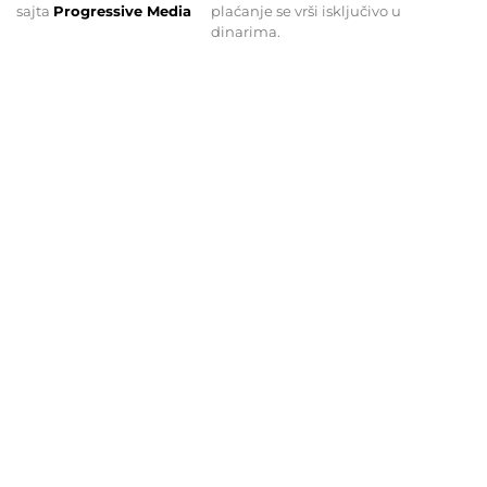
sajta
Progressive Media
plaćanje se vrši isključivo u
dinarima.