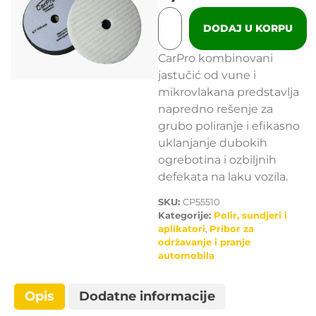
DODAJ U KORPU
CarPro kombinovani
jastučić od vune i
mikrovlakana predstavlja
napredno rešenje za
grubo poliranje i efikasno
uklanjanje dubokih
ogrebotina i ozbiljnih
defekata na laku vozila.
SKU:
CP55510
Kategorije:
Polir, sundjeri i
aplikatori
,
Pribor za
održavanje i pranje
automobila
Opis
Dodatne informacije