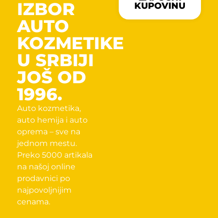
IZBOR
KUPOVINU
AUTO
KOZMETIKE
U SRBIJI
JOŠ OD
1996.
Auto kozmetika,
auto hemija i auto
oprema – sve na
jednom mestu.
Preko 5000 artikala
na našoj online
prodavnici po
najpovoljnijim
cenama.