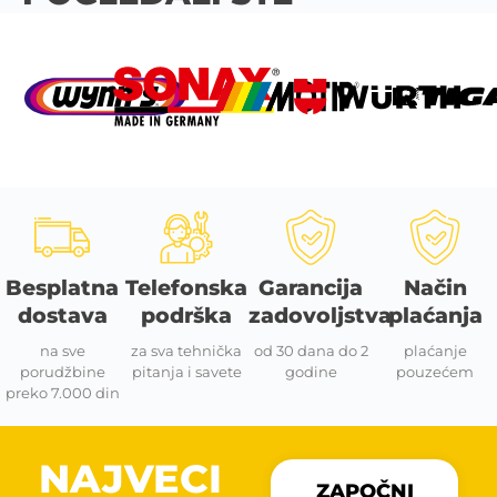
Besplatna
Telefonska
Garancija
Način
dostava
podrška
zadovoljstva
plaćanja
na sve
za sva tehnička
od 30 dana do 2
plaćanje
porudžbine
pitanja i savete
godine
pouzećem
preko 7.000 din
NAJVECI
ZAPOČNI