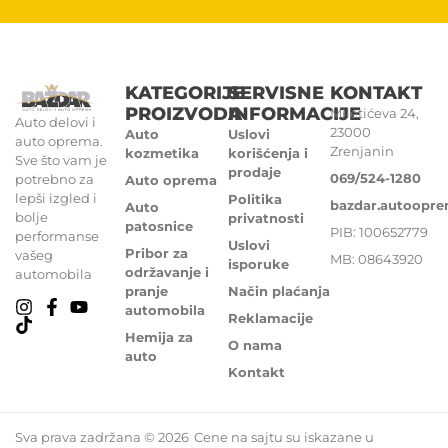
KATEGORIJE
SERVISNE
KONTAKT
PROIZVODA
INFORMACIJE
Miletićeva 24,
Auto delovi i
23000
Auto
Uslovi
auto oprema.
Zrenjanin
kozmetika
korišćenja i
Sve što vam je
prodaje
069/524-1280
potrebno za
Auto oprema
lepši izgled i
Politika
bazdar.autoopr
Auto
bolje
privatnosti
patosnice
PIB: 100652779
performanse
Uslovi
Pribor za
vašeg
MB: 08643920
isporuke
održavanje i
automobila
pranje
Način plaćanja
automobila
Reklamacije
Hemija za
O nama
auto
Kontakt
Sva prava zadržana © 2026
Cene na sajtu su iskazane u