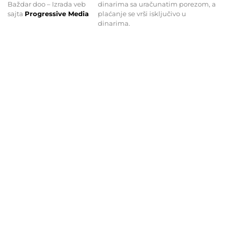
Baždar doo – Izrada veb
dinarima sa uračunatim porezom, a
sajta
Progressive Media
plaćanje se vrši isključivo u
dinarima.