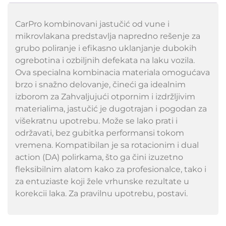
CarPro kombinovani jastučić od vune i
mikrovlakana predstavlja napredno rešenje za
grubo poliranje i efikasno uklanjanje dubokih
ogrebotina i ozbiljnih defekata na laku vozila.
Ova specialna kombinacia materiala omogućava
brzo i snažno delovanje, čineći ga idealnim
izborom za Zahvaljujući otpornim i izdržljivim
materialima, jastučić je dugotrajan i pogodan za
višekratnu upotrebu. Može se lako prati i
održavati, bez gubitka performansi tokom
vremena. Kompatibilan je sa rotacionim i dual
action (DA) polirkama, što ga čini izuzetno
fleksibilnim alatom kako za profesionalce, tako i
za entuziaste koji žele vrhunske rezultate u
korekcii laka. Za pravilnu upotrebu, postavi.