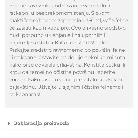
moćan saveznik u održavanju vaših felni i
ratkapni u besprekornom stanju. S ovom
praktičnom bocom zapremine 750ml, vaše felne
će zasiati kao nikada pre. Ovo efikasno sredstvo
nudi potpuno uklanjanje i najuporniih i
najdubljih ostatak Kako koristiti K2 Felix:
Prskajte sredstvo ravnomerno po površini felne
ili ratkapne. Ostavite da deluje nekoliko minuta
kako bi se odvajala prljavština. Koristite četku ili
krpu da temeljno očistite površinu. Isperite
vodom kako biste uklonili preostalo sredstvo i
prljavštinu. Uživajte u sjajnim i čistim felnama i
ratkapnama!
Deklaracija proizvoda