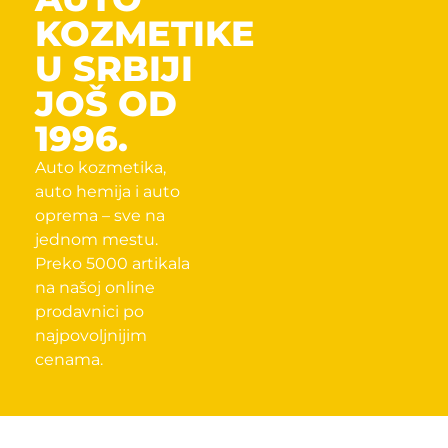
KOZMETIKE
U SRBIJI
JOŠ OD
1996.
Auto kozmetika,
auto hemija i auto
oprema – sve na
jednom mestu.
Preko 5000 artikala
na našoj online
prodavnici po
najpovoljnijim
cenama.