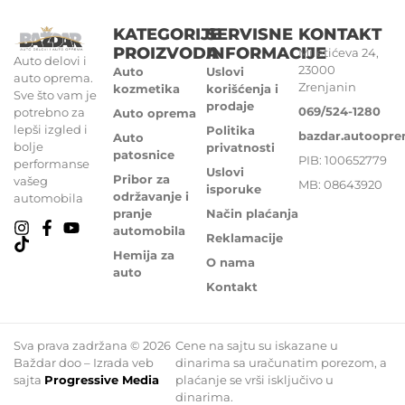
KATEGORIJE
SERVISNE
KONTAKT
PROIZVODA
INFORMACIJE
Miletićeva 24,
Auto delovi i
23000
Auto
Uslovi
auto oprema.
Zrenjanin
kozmetika
korišćenja i
Sve što vam je
prodaje
069/524-1280
potrebno za
Auto oprema
lepši izgled i
Politika
bazdar.autoopr
Auto
bolje
privatnosti
patosnice
PIB: 100652779
performanse
Uslovi
Pribor za
vašeg
MB: 08643920
isporuke
održavanje i
automobila
pranje
Način plaćanja
automobila
Reklamacije
Hemija za
O nama
auto
Kontakt
Sva prava zadržana © 2026
Cene na sajtu su iskazane u
Baždar doo – Izrada veb
dinarima sa uračunatim porezom, a
sajta
Progressive Media
plaćanje se vrši isključivo u
dinarima.