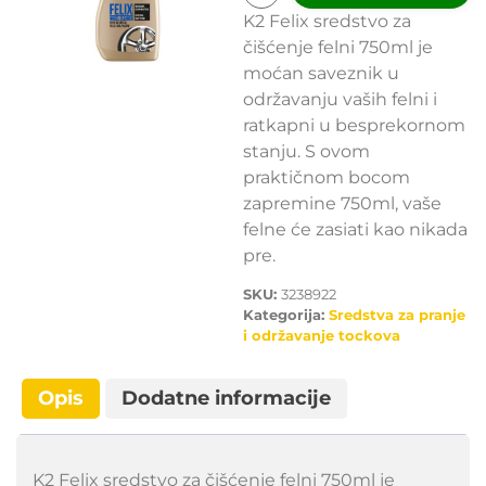
K2 Felix sredstvo za
čišćenje felni 750ml je
moćan saveznik u
održavanju vaših felni i
ratkapni u besprekornom
stanju. S ovom
praktičnom bocom
zapremine 750ml, vaše
felne će zasiati kao nikada
pre.
SKU:
3238922
Kategorija:
Sredstva za pranje
i održavanje tockova
Opis
Dodatne informacije
K2 Felix sredstvo za čišćenje felni 750ml je