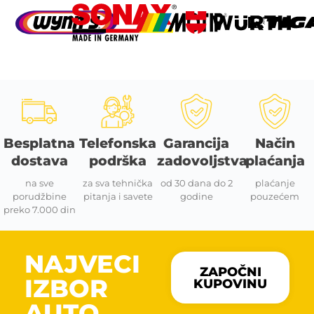
Besplatna
Telefonska
Garancija
Način
dostava
podrška
zadovoljstva
plaćanja
na sve
za sva tehnička
od 30 dana do 2
plaćanje
porudžbine
pitanja i savete
godine
pouzećem
preko 7.000 din
NAJVECI
ZAPOČNI
IZBOR
KUPOVINU
AUTO