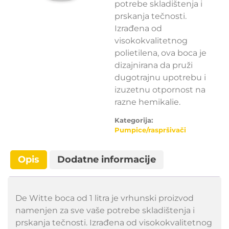
potrebe skladištenja i
prskanja tečnosti.
Izrađena od
visokokvalitetnog
polietilena, ova boca je
dizajnirana da pruži
dugotrajnu upotrebu i
izuzetnu otpornost na
razne hemikalie.
Kategorija:
Pumpice/raspršivači
Opis
Dodatne informacije
De Witte boca od 1 litra je vrhunski proizvod
namenjen za sve vaše potrebe skladištenja i
prskanja tečnosti. Izrađena od visokokvalitetnog