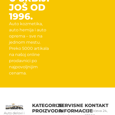
JOŠ OD
1996.
Auto kozmetika,
auto hemija i auto
oprema – sve na
jednom mestu.
Preko 5000 artikala
na našoj online
prodavnici po
najpovoljnijim
cenama.
KATEGORIJE
SERVISNE
KONTAKT
PROIZVODA
INFORMACIJE
Miletićeva 24,
Auto delovi i