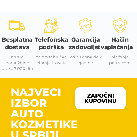
Besplatna
Telefonska
Garancija
Način
dostava
podrška
zadovoljstva
plaćanja
na sve
za sva tehnička
od 30 dana do 2
plaćanje
porudžbine
pitanja i savete
godine
pouzećem
preko 7.000 din
NAJVECI
ZAPOČNI
IZBOR
KUPOVINU
AUTO
KOZMETIKE
U SRBIJI