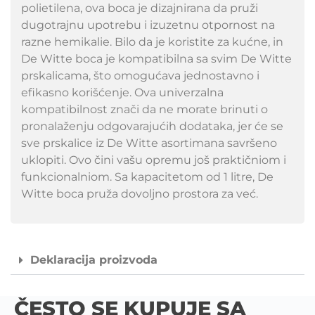
polietilena, ova boca je dizajnirana da pruži
dugotrajnu upotrebu i izuzetnu otpornost na
razne hemikalie. Bilo da je koristite za kućne, in
De Witte boca je kompatibilna sa svim De Witte
prskalicama, što omogućava jednostavno i
efikasno korišćenje. Ova univerzalna
kompatibilnost znači da ne morate brinuti o
pronalaženju odgovarajućih dodataka, jer će se
sve prskalice iz De Witte asortimana savršeno
uklopiti. Ovo čini vašu opremu još praktičniom i
funkcionalniom. Sa kapacitetom od 1 litre, De
Witte boca pruža dovoljno prostora za već.
Deklaracija proizvoda
ČESTO SE KUPUJE SA