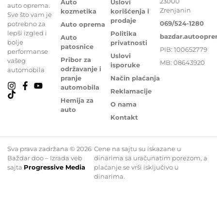
23000
Auto
Uslovi
auto oprema.
Zrenjanin
kozmetika
korišćenja i
Sve što vam je
prodaje
069/524-1280
potrebno za
Auto oprema
lepši izgled i
Politika
bazdar.autoopr
Auto
bolje
privatnosti
patosnice
PIB: 100652779
performanse
Uslovi
Pribor za
vašeg
MB: 08643920
isporuke
održavanje i
automobila
pranje
Način plaćanja
automobila
Reklamacije
Hemija za
O nama
auto
Kontakt
Sva prava zadržana © 2026
Cene na sajtu su iskazane u
Baždar doo – Izrada veb
dinarima sa uračunatim porezom, a
sajta
Progressive Media
plaćanje se vrši isključivo u
dinarima.