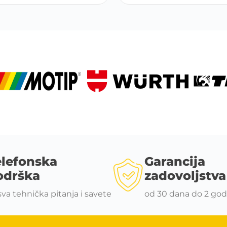
elefonska
Garancija
odrška
zadovoljstva
sva tehnička pitanja i savete
od 30 dana do 2 god