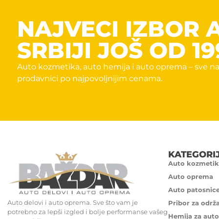
NAJVECI IZBOR 
SRBIJI JOŠ OD 19
Auto kozmetika, auto hemija i auto oprema – sve na
prodavnici po najpovoljnijim cenama.
KATEGORI
Auto kozmetik
Auto oprema
Auto patosnic
Auto delovi i auto oprema. Sve što vam je
Pribor za održ
potrebno za lepši izgled i bolje performanse vašeg
Hemija za auto