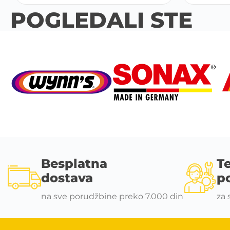
POGLEDALI STE
Besplatna
T
dostava
p
na sve porudžbine preko 7.000 din
za 