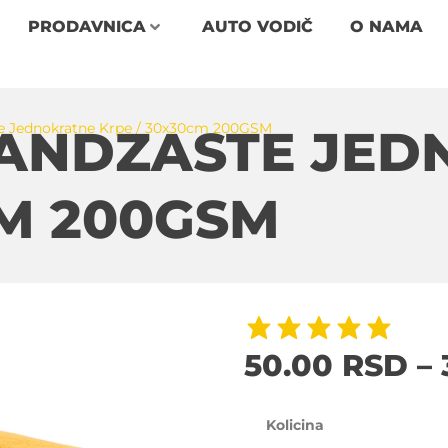
PRODAVNICA
AUTO VODIČ
O NAMA
e Jednokratne Krpe / 30x30cm 200GSM
RANDZASTE JED
CM 200GSM
50.00
RSD
–
Kolicina