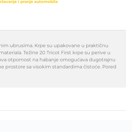
ržavanje i pranje automobila
pirnim ubrusima. Krpe su upakovane u praktičnu
teriala. Težine 20 Tricot First krpe su perive u
Njihova otpornost na habanje omogućava dugotrajnu
dne prostore sa visokim standardima čistoće. Pored