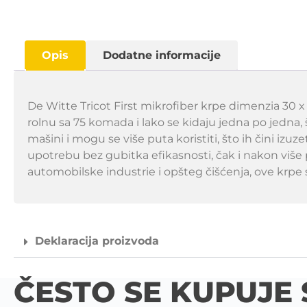
Opis
Dodatne informacije
De Witte Tricot First mikrofiber krpe dimenzia 30 
rolnu sa 75 komada i lako se kidaju jedna po jedna,
mašini i mogu se više puta koristiti, što ih čini 
upotrebu bez gubitka efikasnosti, čak i nakon više 
automobilske industrie i opšteg čišćenja, ove krpe 
Deklaracija proizvoda
ČESTO SE KUPUJE 