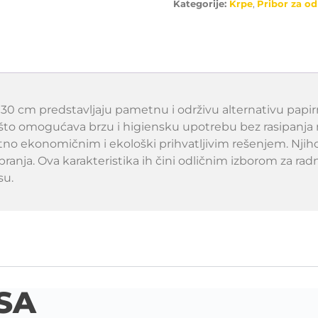
Kategorije:
Krpe
,
Pribor za od
x 30 cm predstavljaju pametnu i održivu alternativu pa
 što omogućava brzu i higiensku upotrebu bez rasipanja ma
izuzetno ekonomičnim i ekološki prihvatljivim rešenjem. 
pranja. Ova karakteristika ih čini odličnim izborom za ra
su.
SA