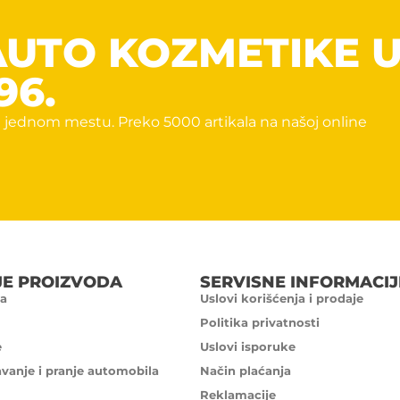
AUTO KOZMETIKE 
96.
 jednom mestu. Preko 5000 artikala na našoj online
JE PROIZVODA
SERVISNE INFORMACIJ
a
Uslovi korišćenja i prodaje
Politika privatnosti
e
Uslovi isporuke
avanje i pranje automobila
Način plaćanja
Reklamacije