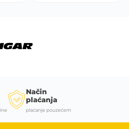
Način
plaćanja
ine
plaćanje pouzećem