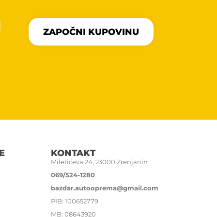
U
ZAPOČNI KUPOVINU
E
KONTAKT
Miletićeva 24, 23000 Zrenjanin
069/524-1280
bazdar.autooprema@gmail.com
PIB: 100652779
MB: 08643920