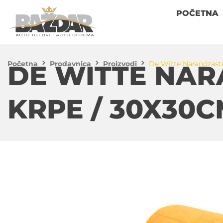
POČETNA
Početna
Prodavnica
Proizvodi
De Witte Narandzast
DE WITTE NA
KRPE / 30X30