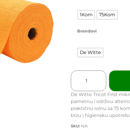
1Kom
75Kom
Brendovi
De Witte
De Witte Tricot First mik
pametnu i održivu altern
praktičnu rolnu sa 75 kom
brzu i higiensku upotrebu
SKU:
N/A