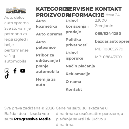
KATEGORIJE
SERVISNE
KONTAKT
PROIZVODA
INFORMACIJE
Miletićeva 24,
Auto delovi i
23000
Auto
Uslovi
auto oprema.
Zrenjanin
kozmetika
korišćenja i
Sve što vam je
prodaje
069/524-1280
potrebno za
Auto oprema
lepši izgled i
Politika
bazdar.autoopr
Auto
bolje
privatnosti
patosnice
PIB: 100652779
performanse
Uslovi
Pribor za
vašeg
MB: 08643920
isporuke
održavanje i
automobila
pranje
Način plaćanja
automobila
Reklamacije
Hemija za
O nama
auto
Kontakt
Sva prava zadržana © 2026
Cene na sajtu su iskazane u
Baždar doo – Izrada veb
dinarima sa uračunatim porezom, a
sajta
Progressive Media
plaćanje se vrši isključivo u
dinarima.