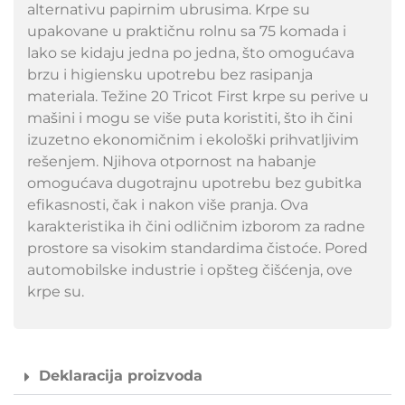
alternativu papirnim ubrusima. Krpe su
upakovane u praktičnu rolnu sa 75 komada i
lako se kidaju jedna po jedna, što omogućava
brzu i higiensku upotrebu bez rasipanja
materiala. Težine 20 Tricot First krpe su perive u
mašini i mogu se više puta koristiti, što ih čini
izuzetno ekonomičnim i ekološki prihvatljivim
rešenjem. Njihova otpornost na habanje
omogućava dugotrajnu upotrebu bez gubitka
efikasnosti, čak i nakon više pranja. Ova
karakteristika ih čini odličnim izborom za radne
prostore sa visokim standardima čistoće. Pored
automobilske industrie i opšteg čišćenja, ove
krpe su.
Deklaracija proizvoda