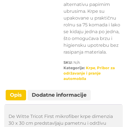
alternativu papirnim
ubrusima. Krpe su
upakovane u praktičnu
rolnu sa 75 komada i lako
se kidaju jedna po jedna,
što omogućava brzu i
higiensku upotrebu bez
rasipanja materiala.
SKU:
N/A
Kategorije:
Krpe
,
Pribor za
održavanje i pranje
automobila
Opis
Dodatne informacije
De Witte Tricot First mikrofiber krpe dimenzia
30 x 30 cm predstavljaju pametnu i održivu