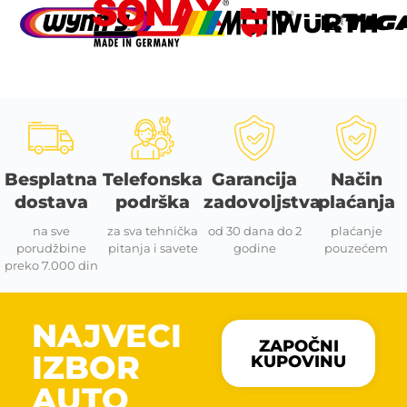
Besplatna
Telefonska
Garancija
Način
dostava
podrška
zadovoljstva
plaćanja
na sve
za sva tehnička
od 30 dana do 2
plaćanje
porudžbine
pitanja i savete
godine
pouzećem
preko 7.000 din
NAJVECI
ZAPOČNI
IZBOR
KUPOVINU
AUTO