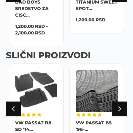
BAD BOYS
TITANIUM SWEET
SREDSTVO ZA
SPOT...
CISC...
1,200.00
RSD
1,200.00
RSD
–
2,100.00
RSD
SLIČNI PROIZVODI
VW PASSAT B8
VW PASSAT B5
SD ’14...
’96-...