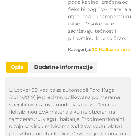
poda kabine, izrađena od
fleksibilnog EVA materiala
otpornog na temperaturu
i vlagu. Visoke ivice
zadržavaju tečnost i
prljavštinu, lako se čiste.
Kategorija:
3D Kadice za auto
Opis
Dodatne informacije
L. Locker 3D kadica za automobil Ford Kuga
(2012-2019) je precizno oblikovana po merama
specifičnim za ovaj model vozila. Izrađena od
fleksibilnog EVA materiala koji je otporan na
temperaturu, vlagu i habanje. Trodimenzionalni
dizajn sa visokim ivicama zadržava vodu, blato i
prljavštinu unutar kadice. Površina je otporna na