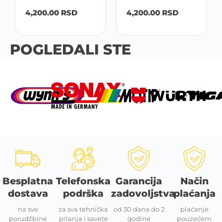
4,200.00
RSD
4,200.00
RSD
POGLEDALI STE
Besplatna
Telefonska
Garancija
Način
dostava
podrška
zadovoljstva
plaćanja
na sve
za sva tehnička
od 30 dana do 2
plaćanje
porudžbine
pitanja i savete
godine
pouzećem