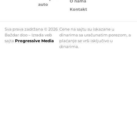
O nama
auto
Kontakt
Sva prava zadržana © 2026
Cene na sajtu su iskazane u
Baždar doo – Izrada veb
dinarima sa uračunatim porezom, a
sajta
Progressive Media
plaćanje se vrši isključivo u
dinarima.