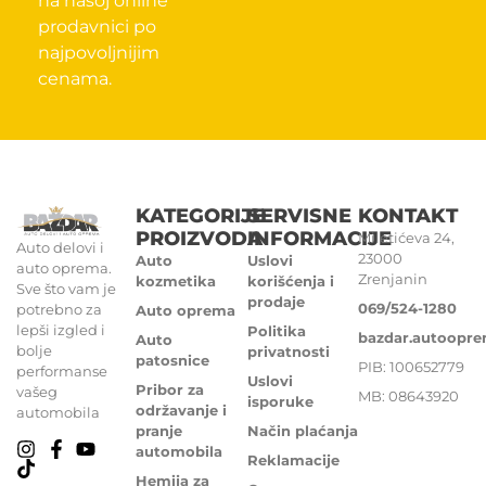
na našoj online
prodavnici po
najpovoljnijim
cenama.
KATEGORIJE
SERVISNE
KONTAKT
PROIZVODA
INFORMACIJE
Miletićeva 24,
Auto delovi i
23000
Auto
Uslovi
auto oprema.
Zrenjanin
kozmetika
korišćenja i
Sve što vam je
prodaje
069/524-1280
potrebno za
Auto oprema
lepši izgled i
Politika
bazdar.autoopr
Auto
bolje
privatnosti
patosnice
PIB: 100652779
performanse
Uslovi
Pribor za
vašeg
MB: 08643920
isporuke
održavanje i
automobila
pranje
Način plaćanja
automobila
Reklamacije
Hemija za