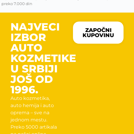
preko 7.000 din
NAJVECI
ZAPOČNI
IZBOR
KUPOVINU
AUTO
KOZMETIKE
U SRBIJI
JOŠ OD
1996.
Auto kozmetika,
auto hemija i auto
oprema – sve na
jednom mestu.
Preko 5000 artikala