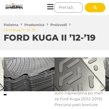
Početna
Prodavnica
Proizvodi
Ford Kuga II ’12-’19
FORD KUGA II ’12-’19
4,200.00
RSD
Nema na zalihama
L. Locker 3D kadica za
auto napravljena po meri
za Ford Kuga (2012-2019).
Precizno prati konture