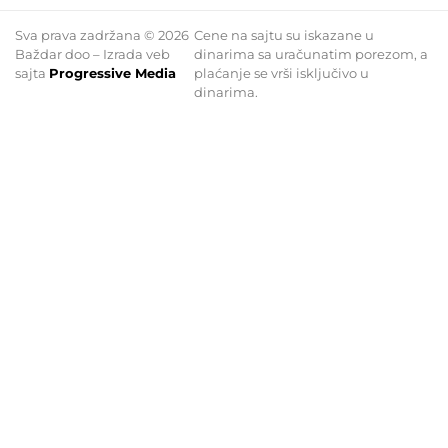
Sva prava zadržana © 2026
Cene na sajtu su iskazane u
Baždar doo – Izrada veb
dinarima sa uračunatim porezom, a
sajta
Progressive Media
plaćanje se vrši isključivo u
dinarima.