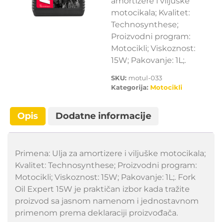
amortizere i viljuške
motocikala; Kvalitet:
Technosynthese;
Proizvodni program:
Motocikli; Viskoznost:
15W; Pakovanje: 1L;.
SKU:
motul-033
Kategorija:
Motocikli
Opis
Dodatne informacije
Primena: Ulja za amortizere i viljuške motocikala;
Kvalitet: Technosynthese; Proizvodni program:
Motocikli; Viskoznost: 15W; Pakovanje: 1L;. Fork
Oil Expert 15W je praktičan izbor kada tražite
proizvod sa jasnom namenom i jednostavnom
primenom prema deklaraciji proizvođača.