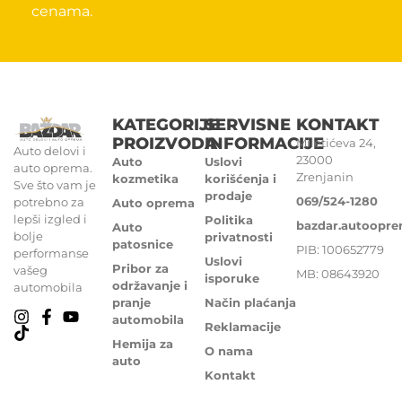
cenama.
KATEGORIJE
SERVISNE
KONTAKT
PROIZVODA
INFORMACIJE
Miletićeva 24,
Auto delovi i
23000
Auto
Uslovi
auto oprema.
Zrenjanin
kozmetika
korišćenja i
Sve što vam je
prodaje
069/524-1280
potrebno za
Auto oprema
lepši izgled i
Politika
bazdar.autoopr
Auto
bolje
privatnosti
patosnice
PIB: 100652779
performanse
Uslovi
Pribor za
vašeg
MB: 08643920
isporuke
održavanje i
automobila
pranje
Način plaćanja
automobila
Reklamacije
Hemija za
O nama
auto
Kontakt