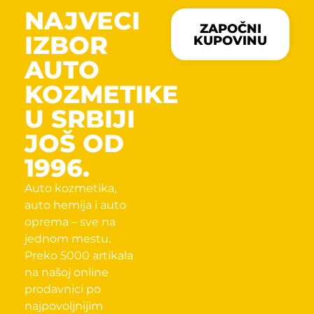
NAJVECI
ZAPOČNI
IZBOR
KUPOVINU
AUTO
KOZMETIKE
U SRBIJI
JOŠ OD
1996.
Auto kozmetika,
auto hemija i auto
oprema – sve na
jednom mestu.
Preko 5000 artikala
na našoj online
prodavnici po
najpovoljnijim