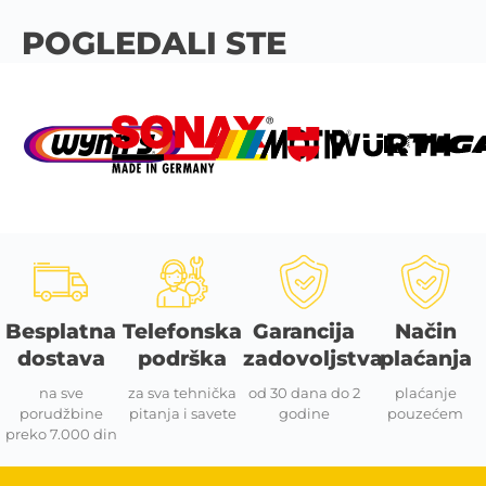
POGLEDALI STE
Besplatna
Telefonska
Garancija
Način
dostava
podrška
zadovoljstva
plaćanja
na sve
za sva tehnička
od 30 dana do 2
plaćanje
porudžbine
pitanja i savete
godine
pouzećem
preko 7.000 din