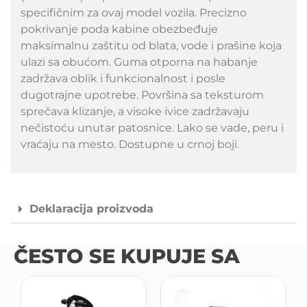
specifičnim za ovaj model vozila. Precizno
pokrivanje poda kabine obezbeđuje
maksimalnu zaštitu od blata, vode i prašine koja
ulazi sa obućom. Guma otporna na habanje
zadržava oblik i funkcionalnost i posle
dugotrajne upotrebe. Površina sa teksturom
sprečava klizanje, a visoke ivice zadržavaju
nečistoću unutar patosnice. Lako se vade, peru i
vraćaju na mesto. Dostupne u crnoj boji.
Deklaracija proizvoda
ČESTO SE KUPUJE SA