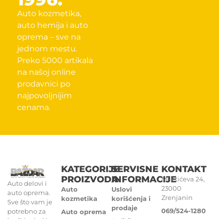
Auto kozmetika,
auto hemija i auto
oprema – sve na
jednom mestu.
Preko 5000 artikala
na našoj online
prodavnici po
najpovoljnijim
cenama.
KATEGORIJE
SERVISNE
KONTAKT
PROIZVODA
INFORMACIJE
Miletićeva 24,
Auto delovi i
23000
Auto
Uslovi
auto oprema.
Zrenjanin
kozmetika
korišćenja i
Sve što vam je
prodaje
069/524-1280
potrebno za
Auto oprema