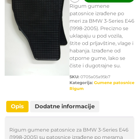
Rigum gumene
patosnice izrađene po
meri za BMW 3-Series E46
(1998-2005). Precizno se
uklapaju u pod vozila,
štite od prljavštine, vlage i
habanja. Izrađene od
otporne gume, lako se
čiste i dugotrajne su.
SKU:
0705a05a95b7
Kategorija:
Gumene patosnice
Rigum
Opis
Dodatne informacije
Rigum gumene patosnice za BMW 3-Series E46
(1998-2005) su patosnice izrađene po merama