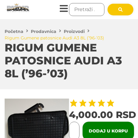
Početna
Prodavnica
Proizvodi
Rigum Gumene patosnice Audi A3 8L (’96-’03)
RIGUM GUMENE
PATOSNICE AUDI A3
8L (’96-’03)
4,000.00
RSD
DODAJ U KORPU