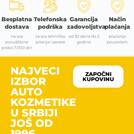
Besplatna
Telefonska
Garancija
Način
dostava
podrška
zadovoljstva
plaćanja
na sve
za sva tehnička
od 30 dana do 2
plaćanje
porudžbine
pitanja i savete
godine
pouzećem
preko 7.000 din
NAJVECI
ZAPOČNI
IZBOR
KUPOVINU
AUTO
KOZMETIKE
U SRBIJI
JOŠ OD
1996.