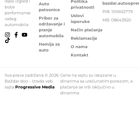
lepši izgled i
Politika
bazdar.autoopr
Auto
bolje
privatnosti
patosnice
PIB: 100652779
performanse
Uslovi
Pribor za
vašeg
MB: 08643920
isporuke
održavanje i
automobila
pranje
Način plaćanja
automobila
Reklamacije
Hemija za
O nama
auto
Kontakt
Sva prava zadržana © 2026
Cene na sajtu su iskazane u
Baždar doo – Izrada veb
dinarima sa uračunatim porezom, a
sajta
Progressive Media
plaćanje se vrši isključivo u
dinarima.