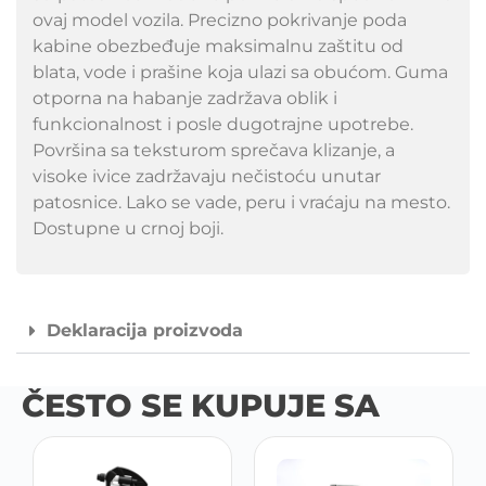
ovaj model vozila. Precizno pokrivanje poda
kabine obezbeđuje maksimalnu zaštitu od
blata, vode i prašine koja ulazi sa obućom. Guma
otporna na habanje zadržava oblik i
funkcionalnost i posle dugotrajne upotrebe.
Površina sa teksturom sprečava klizanje, a
visoke ivice zadržavaju nečistoću unutar
patosnice. Lako se vade, peru i vraćaju na mesto.
Dostupne u crnoj boji.
Deklaracija proizvoda
ČESTO SE KUPUJE SA