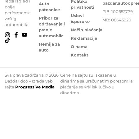
lepši izgled i
Politika
bazdar.autoopr
Auto
bolje
privatnosti
patosnice
PIB: 100652779
performanse
Uslovi
Pribor za
vašeg
MB: 08643920
isporuke
održavanje i
automobila
pranje
Način plaćanja
automobila
Reklamacije
Hemija za
O nama
auto
Kontakt
Sva prava zadržana © 2026
Cene na sajtu su iskazane u
Baždar doo – Izrada veb
dinarima sa uračunatim porezom, a
sajta
Progressive Media
plaćanje se vrši isključivo u
dinarima.