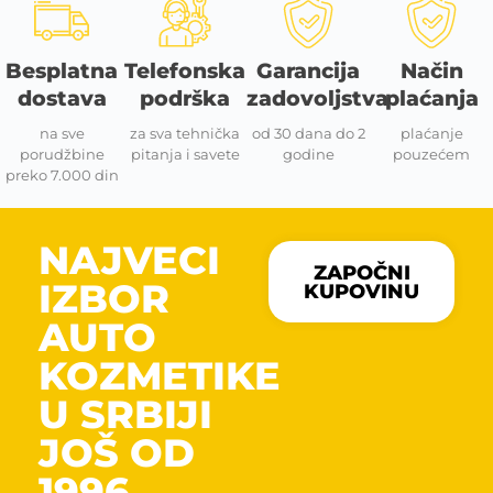
Besplatna
Telefonska
Garancija
Način
dostava
podrška
zadovoljstva
plaćanja
na sve
za sva tehnička
od 30 dana do 2
plaćanje
porudžbine
pitanja i savete
godine
pouzećem
preko 7.000 din
NAJVECI
ZAPOČNI
IZBOR
KUPOVINU
AUTO
KOZMETIKE
U SRBIJI
JOŠ OD
1996.