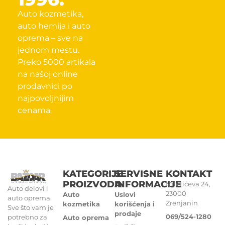
Auto kozmetika,
auto hemija i auto
oprema – sve na
jednom mestu.
Preko 5000 artikala
na našoj online
prodavnici po
najpovoljnijim
cenama.
KATEGORIJE
SERVISNE
KONTAKT
PROIZVODA
INFORMACIJE
Miletićeva 24,
Auto delovi i
23000
Auto
Uslovi
auto oprema.
Zrenjanin
kozmetika
korišćenja i
Sve što vam je
prodaje
069/524-1280
potrebno za
Auto oprema