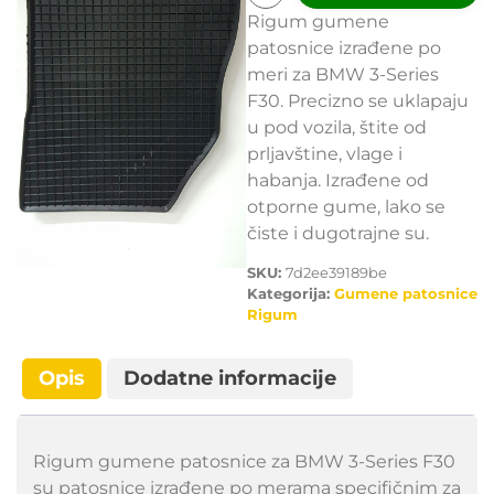
Rigum gumene
patosnice izrađene po
meri za BMW 3-Series
F30. Precizno se uklapaju
u pod vozila, štite od
prljavštine, vlage i
habanja. Izrađene od
otporne gume, lako se
čiste i dugotrajne su.
SKU:
7d2ee39189be
Kategorija:
Gumene patosnice
Rigum
Opis
Dodatne informacije
Rigum gumene patosnice za BMW 3-Series F30
su patosnice izrađene po merama specifičnim za