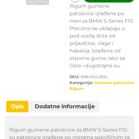
Rigum gumene
patosnice izrađene po
meri za BMW 5-Series F10.
Precizno se uklapaju u
pod vozila, štite od
prljavštine, vlage i
habanja. Izrađene od
otporne gume, lako se
čiste i dugotrajne su.
SKU:
d58cfa0c282c
Kategorija:
Gumene patosnice
Rigum
Opis
Dodatne informacije
Rigum gumene patosnice za BMW 5-Series F10
su patosnice izrađene po merama specifičnim za