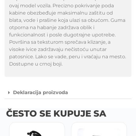
ovaj model vozila. Precizno pokrivanje poda
kabine obezbeđuje maksimalnu zaštitu od
blata, vode i prašine koja ulazi sa obućom. Guma
otporna na habanje zadržava oblik i
funkcionalnost i posle dugotrajne upotrebe.
Površina sa teksturom sprečava klizanje, a
visoke ivice zadržavaju nečistoću unutar
patosnice. Lako se vade, peru i vraćaju na mesto.
Dostupne u crnoj boji.
Deklaracija proizvoda
ČESTO SE KUPUJE SA