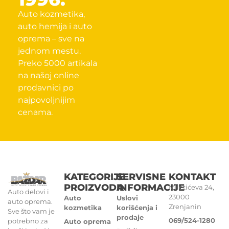
Auto kozmetika,
auto hemija i auto
oprema – sve na
jednom mestu.
Preko 5000 artikala
na našoj online
prodavnici po
najpovoljnijim
cenama.
KATEGORIJE
SERVISNE
KONTAKT
PROIZVODA
INFORMACIJE
Miletićeva 24,
Auto delovi i
23000
Auto
Uslovi
auto oprema.
Zrenjanin
kozmetika
korišćenja i
Sve što vam je
prodaje
069/524-1280
potrebno za
Auto oprema