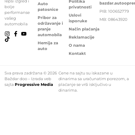
lepši izgled i
Politika
bazdar.autoopr
Auto
bolje
privatnosti
patosnice
PIB: 100652779
performanse
Uslovi
Pribor za
vašeg
MB: 08643920
isporuke
održavanje i
automobila
pranje
Način plaćanja
automobila
Reklamacije
Hemija za
O nama
auto
Kontakt
Sva prava zadržana © 2026
Cene na sajtu su iskazane u
Baždar doo – Izrada veb
dinarima sa uračunatim porezom, a
sajta
Progressive Media
plaćanje se vrši isključivo u
dinarima.