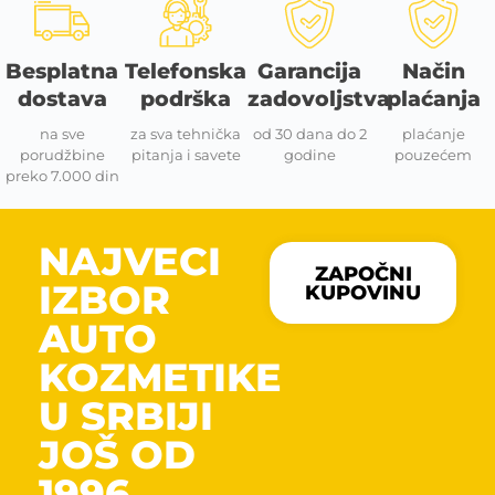
Besplatna
Telefonska
Garancija
Način
dostava
podrška
zadovoljstva
plaćanja
na sve
za sva tehnička
od 30 dana do 2
plaćanje
porudžbine
pitanja i savete
godine
pouzećem
preko 7.000 din
NAJVECI
ZAPOČNI
IZBOR
KUPOVINU
AUTO
KOZMETIKE
U SRBIJI
JOŠ OD
1996.