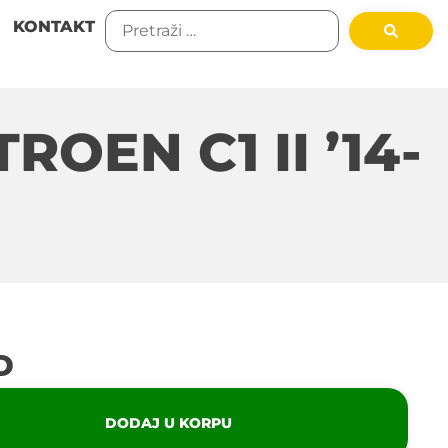
KONTAKT
OEN C1 II ’14-
D
DODAJ U KORPU