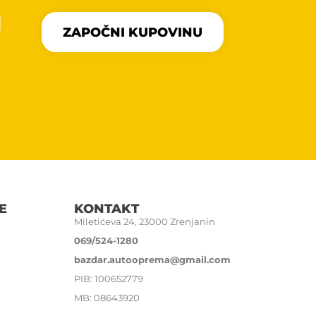
U
ZAPOČNI KUPOVINU
E
KONTAKT
Miletićeva 24, 23000 Zrenjanin
069/524-1280
bazdar.autooprema@gmail.com
PIB: 100652779
MB: 08643920