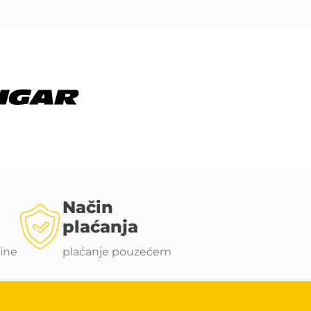
Način
plaćanja
ine
plaćanje pouzećem