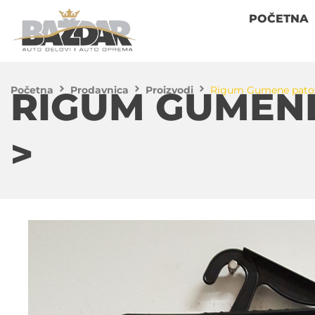
POČETNA
Početna
Prodavnica
Proizvodi
Rigum Gumene patosni
RIGUM GUMENE 
>