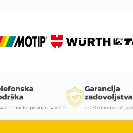
elefonska
Garancija
odrška
zadovoljstva
sva tehnička pitanja i savete
od 30 dana do 2 god