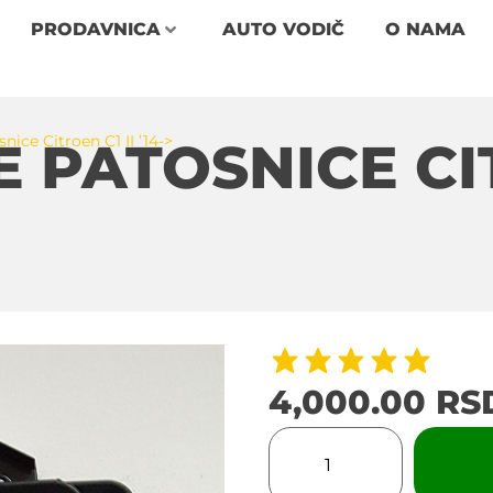
PRODAVNICA
AUTO VODIČ
O NAMA
ce Citroen C1 II ’14->
PATOSNICE CITR
4,000.00
RS