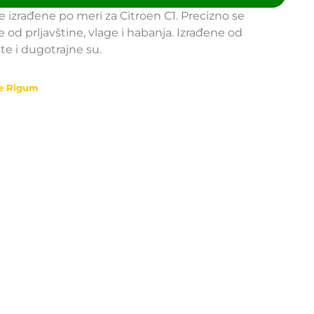
zrađene po meri za Citroen C1. Precizno se
e od prljavštine, vlage i habanja. Izrađene od
te i dugotrajne su.
e Rigum