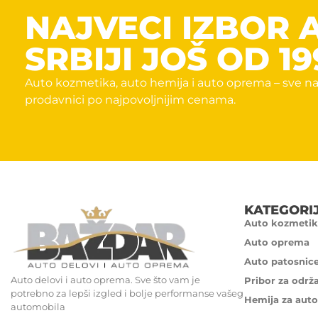
NAJVECI IZBOR 
SRBIJI JOŠ OD 19
Auto kozmetika, auto hemija i auto oprema – sve na
prodavnici po najpovoljnijim cenama.
KATEGORI
Auto kozmetik
Auto oprema
Auto patosnic
Auto delovi i auto oprema. Sve što vam je
Pribor za održ
potrebno za lepši izgled i bolje performanse vašeg
Hemija za auto
automobila