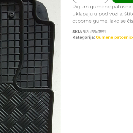
Rigum gumene patosnice i
uklapaju u pod vozila, štit
otporne gume, lako se čis
SKU:
9f5cf55c3591
Kategorija:
Gumene patosnic