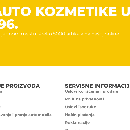
AUTO KOZMETIKE 
96.
 jednom mestu. Preko 5000 artikala na našoj online
JE PROIZVODA
SERVISNE INFORMACIJ
a
Uslovi korišćenja i prodaje
Politika privatnosti
e
Uslovi isporuke
avanje i pranje automobila
Način plaćanja
Reklamacije