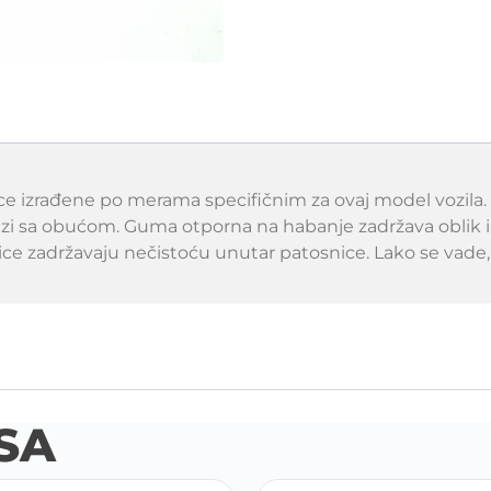
e izrađene po merama specifičnim za ovaj model vozila
lazi sa obućom. Guma otporna na habanje zadržava oblik i
vice zadržavaju nečistoću unutar patosnice. Lako se vade,
SA