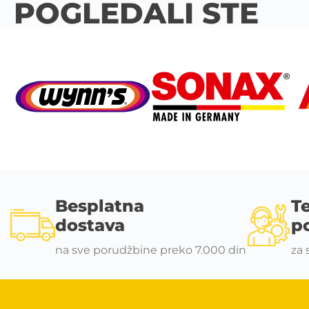
POGLEDALI STE
Besplatna
T
dostava
p
na sve porudžbine preko 7.000 din
za 