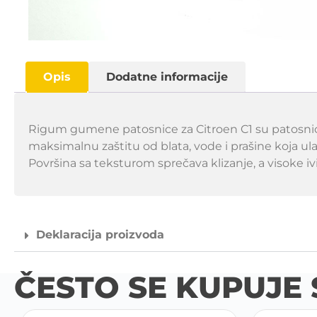
Opis
Dodatne informacije
Rigum gumene patosnice za Citroen C1 su patosnic
maksimalnu zaštitu od blata, vode i prašine koja u
Površina sa teksturom sprečava klizanje, a visoke i
Deklaracija proizvoda
ČESTO SE KUPUJE 