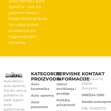
auto hemija i auto
oprema – sve na
jednom mestu.
Preko 5000 artikala
na našoj online
prodavnici po
najpovoljnijim
cenama.
KATEGORIJE
SERVISNE
KONTAKT
PROIZVODA
INFORMACIJE
Miletićeva 24,
Auto delovi i
23000
Auto
Uslovi
auto oprema.
Zrenjanin
kozmetika
korišćenja i
Sve što vam je
prodaje
069/524-1280
potrebno za
Auto oprema
lepši izgled i
Politika
bazdar.autoopr
Auto
bolje
privatnosti
patosnice
PIB: 100652779
performanse