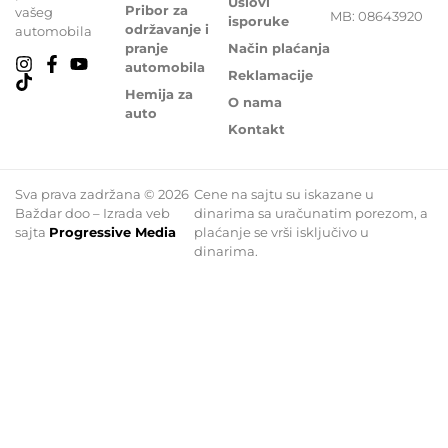
Uslovi
Pribor za
vašeg
MB: 08643920
isporuke
održavanje i
automobila
pranje
Način plaćanja
automobila
Reklamacije
Hemija za
O nama
auto
Kontakt
Sva prava zadržana © 2026
Cene na sajtu su iskazane u
Baždar doo – Izrada veb
dinarima sa uračunatim porezom, a
sajta
Progressive Media
plaćanje se vrši isključivo u
dinarima.