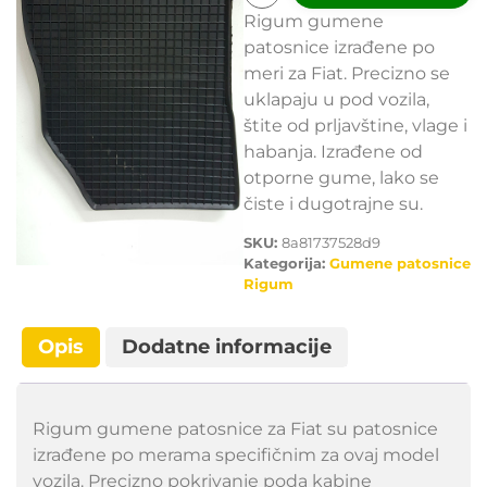
Rigum gumene
patosnice izrađene po
meri za Fiat. Precizno se
uklapaju u pod vozila,
štite od prljavštine, vlage i
habanja. Izrađene od
otporne gume, lako se
čiste i dugotrajne su.
SKU:
8a81737528d9
Kategorija:
Gumene patosnice
Rigum
Opis
Dodatne informacije
Rigum gumene patosnice za Fiat su patosnice
izrađene po merama specifičnim za ovaj model
vozila. Precizno pokrivanje poda kabine