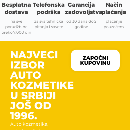
Besplatna
Telefonska
Garancija
Način
dostava
podrška
zadovoljstva
plaćanja
na sve
za sva tehnička
od 30 dana do 2
plaćanje
porudžbine
pitanja i savete
godine
pouzećem
preko 7.000 din
NAJVECI
ZAPOČNI
IZBOR
KUPOVINU
AUTO
KOZMETIKE
U SRBIJI
JOŠ OD
1996.
Auto kozmetika,