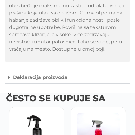
obezbeđuje maksimalnu zaštitu od blata, vode i
prašine koja ulazi sa obućom. Guma otporna na
habanje zadržava oblik i funkcionalnost i posle
dugotrajne upotrebe. Površina sa teksturom
sprečava klizanje, a visoke ivice zadržavaju
nečistoću unutar patosnice. Lako se vade, peru i
vraćaju na mesto. Dostupne u crnoj boji.
Deklaracija proizvoda
ČESTO SE KUPUJE SA