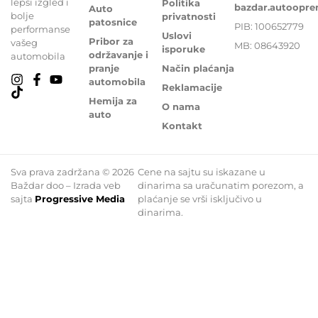
lepši izgled i
Politika
bazdar.autoopr
Auto
bolje
privatnosti
patosnice
PIB: 100652779
performanse
Uslovi
Pribor za
vašeg
MB: 08643920
isporuke
održavanje i
automobila
pranje
Način plaćanja
automobila
Reklamacije
Hemija za
O nama
auto
Kontakt
Sva prava zadržana © 2026
Cene na sajtu su iskazane u
Baždar doo – Izrada veb
dinarima sa uračunatim porezom, a
sajta
Progressive Media
plaćanje se vrši isključivo u
dinarima.