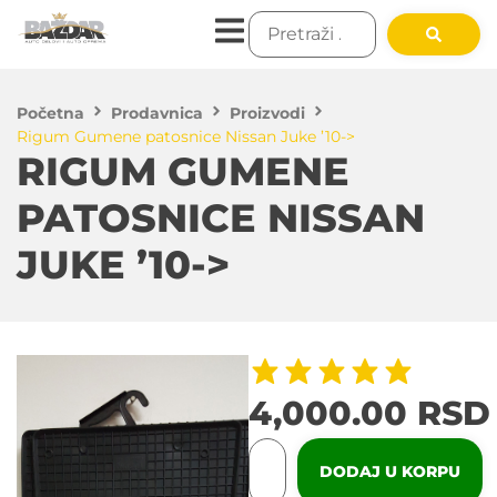
Početna
Prodavnica
Proizvodi
Rigum Gumene patosnice Nissan Juke ’10->
RIGUM GUMENE
PATOSNICE NISSAN
JUKE ’10->
4,000.00
RSD
DODAJ U KORPU