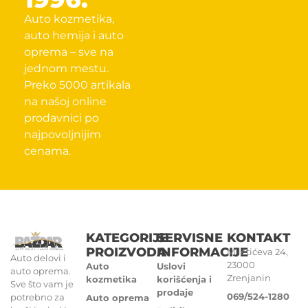
Auto kozmetika,
auto hemija i auto
oprema – sve na
jednom mestu.
Preko 5000 artikala
na našoj online
prodavnici po
najpovoljnijim
cenama.
KATEGORIJE
SERVISNE
KONTAKT
PROIZVODA
INFORMACIJE
Miletićeva 24,
Auto delovi i
23000
Auto
Uslovi
auto oprema.
Zrenjanin
kozmetika
korišćenja i
Sve što vam je
prodaje
069/524-1280
potrebno za
Auto oprema