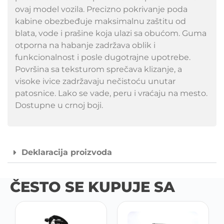
ovaj model vozila. Precizno pokrivanje poda
kabine obezbeđuje maksimalnu zaštitu od
blata, vode i prašine koja ulazi sa obućom. Guma
otporna na habanje zadržava oblik i
funkcionalnost i posle dugotrajne upotrebe.
Površina sa teksturom sprečava klizanje, a
visoke ivice zadržavaju nečistoću unutar
patosnice. Lako se vade, peru i vraćaju na mesto.
Dostupne u crnoj boji.
Deklaracija proizvoda
ČESTO SE KUPUJE SA