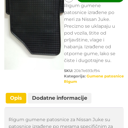
Rigum gumene
patosnice izrađene po
meri za Nissan Juke.
Precizno se uklapaju u
pod vozila, štite od
prljavštine, vlage i
habanja. Izrađene od
otporne gume, lako se
čiste i dugotrajne su.
SKU:
20b7e693cf94
Kategorija:
Gumene patosnice
Rigum
Opis
Dodatne informacije
Rigum gumene patosnice za Nissan Juke su
patosnice izrađene po merama specifičnim za