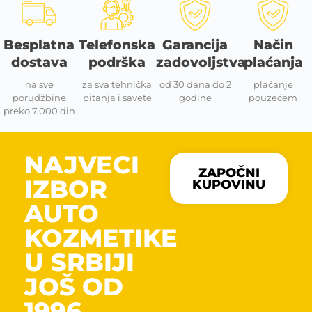
Besplatna
Telefonska
Garancija
Način
dostava
podrška
zadovoljstva
plaćanja
na sve
za sva tehnička
od 30 dana do 2
plaćanje
porudžbine
pitanja i savete
godine
pouzećem
preko 7.000 din
NAJVECI
ZAPOČNI
IZBOR
KUPOVINU
AUTO
KOZMETIKE
U SRBIJI
JOŠ OD
1996.