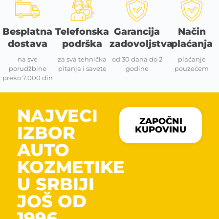
Besplatna
Telefonska
Garancija
Način
dostava
podrška
zadovoljstva
plaćanja
na sve
za sva tehnička
od 30 dana do 2
plaćanje
porudžbine
pitanja i savete
godine
pouzećem
preko 7.000 din
NAJVECI
ZAPOČNI
IZBOR
KUPOVINU
AUTO
KOZMETIKE
U SRBIJI
JOŠ OD
1996.