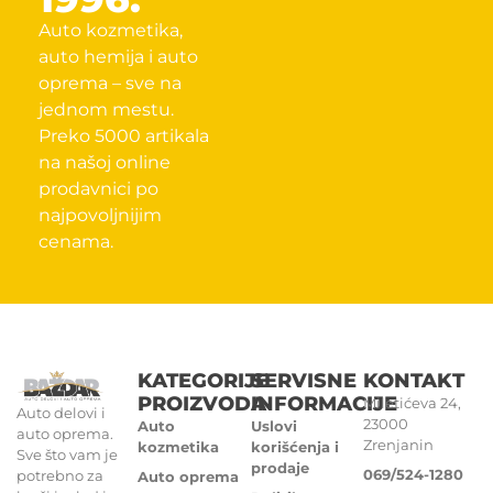
Auto kozmetika,
auto hemija i auto
oprema – sve na
jednom mestu.
Preko 5000 artikala
na našoj online
prodavnici po
najpovoljnijim
cenama.
KATEGORIJE
SERVISNE
KONTAKT
PROIZVODA
INFORMACIJE
Miletićeva 24,
Auto delovi i
23000
Auto
Uslovi
auto oprema.
Zrenjanin
kozmetika
korišćenja i
Sve što vam je
prodaje
069/524-1280
potrebno za
Auto oprema