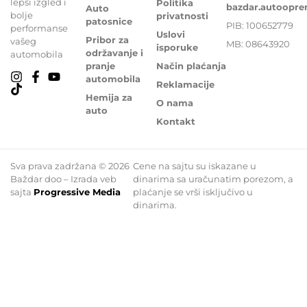
lepši izgled i
Politika
bazdar.autoopr
Auto
bolje
privatnosti
patosnice
PIB: 100652779
performanse
Uslovi
Pribor za
vašeg
MB: 08643920
isporuke
održavanje i
automobila
pranje
Način plaćanja
automobila
Reklamacije
Hemija za
O nama
auto
Kontakt
Sva prava zadržana © 2026
Cene na sajtu su iskazane u
Baždar doo – Izrada veb
dinarima sa uračunatim porezom, a
sajta
Progressive Media
plaćanje se vrši isključivo u
dinarima.