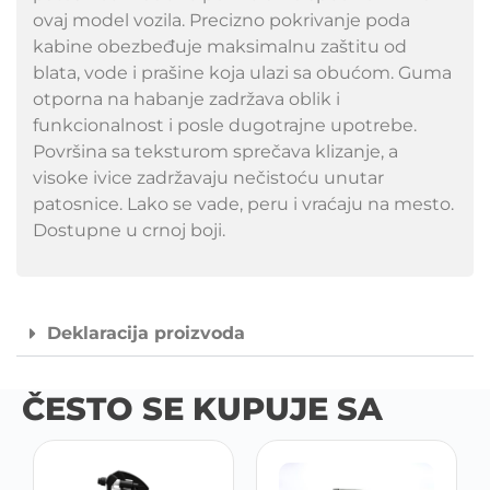
ovaj model vozila. Precizno pokrivanje poda
kabine obezbeđuje maksimalnu zaštitu od
blata, vode i prašine koja ulazi sa obućom. Guma
otporna na habanje zadržava oblik i
funkcionalnost i posle dugotrajne upotrebe.
Površina sa teksturom sprečava klizanje, a
visoke ivice zadržavaju nečistoću unutar
patosnice. Lako se vade, peru i vraćaju na mesto.
Dostupne u crnoj boji.
Deklaracija proizvoda
ČESTO SE KUPUJE SA