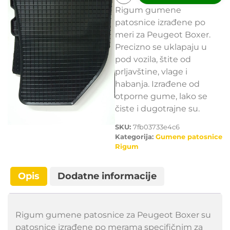
Rigum gumene
patosnice izrađene po
meri za Peugeot Boxer.
Precizno se uklapaju u
pod vozila, štite od
prljavštine, vlage i
habanja. Izrađene od
otporne gume, lako se
čiste i dugotrajne su.
SKU:
7fb03733e4c6
Kategorija:
Gumene patosnice
Rigum
Opis
Dodatne informacije
Rigum gumene patosnice za Peugeot Boxer su
patosnice izrađene po merama specifičnim za