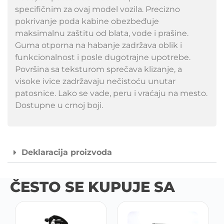
specifičnim za ovaj model vozila. Precizno
pokrivanje poda kabine obezbeđuje
maksimalnu zaštitu od blata, vode i prašine.
Guma otporna na habanje zadržava oblik i
funkcionalnost i posle dugotrajne upotrebe.
Površina sa teksturom sprečava klizanje, a
visoke ivice zadržavaju nečistoću unutar
patosnice. Lako se vade, peru i vraćaju na mesto.
Dostupne u crnoj boji.
Deklaracija proizvoda
ČESTO SE KUPUJE SA