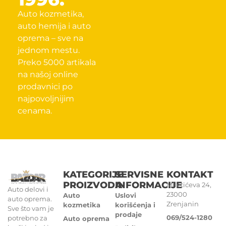
Auto kozmetika,
auto hemija i auto
oprema – sve na
jednom mestu.
Preko 5000 artikala
na našoj online
prodavnici po
najpovoljnijim
cenama.
KATEGORIJE
SERVISNE
KONTAKT
PROIZVODA
INFORMACIJE
Miletićeva 24,
Auto delovi i
23000
Auto
Uslovi
auto oprema.
Zrenjanin
kozmetika
korišćenja i
Sve što vam je
prodaje
069/524-1280
potrebno za
Auto oprema