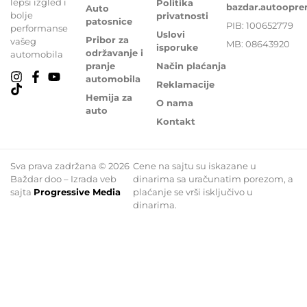
lepši izgled i
Politika
bazdar.autoopr
Auto
bolje
privatnosti
patosnice
PIB: 100652779
performanse
Uslovi
Pribor za
vašeg
MB: 08643920
isporuke
održavanje i
automobila
pranje
Način plaćanja
automobila
Reklamacije
Hemija za
O nama
auto
Kontakt
Sva prava zadržana © 2026
Cene na sajtu su iskazane u
Baždar doo – Izrada veb
dinarima sa uračunatim porezom, a
sajta
Progressive Media
plaćanje se vrši isključivo u
dinarima.