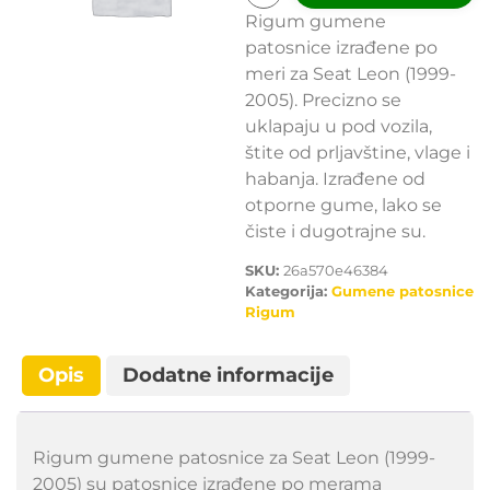
Rigum gumene
patosnice izrađene po
meri za Seat Leon (1999-
2005). Precizno se
uklapaju u pod vozila,
štite od prljavštine, vlage i
habanja. Izrađene od
otporne gume, lako se
čiste i dugotrajne su.
SKU:
26a570e46384
Kategorija:
Gumene patosnice
Rigum
Opis
Dodatne informacije
Rigum gumene patosnice za Seat Leon (1999-
2005) su patosnice izrađene po merama