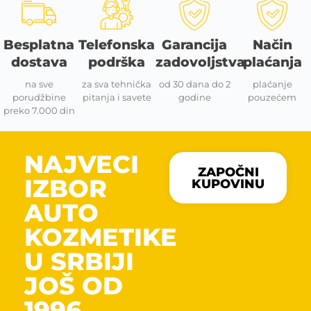
Besplatna
Telefonska
Garancija
Način
dostava
podrška
zadovoljstva
plaćanja
na sve
za sva tehnička
od 30 dana do 2
plaćanje
porudžbine
pitanja i savete
godine
pouzećem
preko 7.000 din
NAJVECI
ZAPOČNI
IZBOR
KUPOVINU
AUTO
KOZMETIKE
U SRBIJI
JOŠ OD
1996.